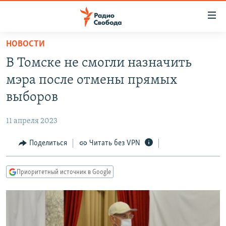
Ссылки
для
упрощенного
НОВОСТИ
ПРОГРАММЫ
доступа
В Томске не смогли назначить
ПОДКАСТЫ
Вернуться
мэра после отмены прямых
к
АВТОРСКИЕ ПРОЕКТЫ
выборов
основному
ЦИТАТЫ СВОБОДЫ
содержанию
11 апреля 2023
Вернутся
МНЕНИЯ
к
Поделиться
Читать без VPN
КУЛЬТУРА
главной
навигации
IDEL.РЕАЛИИ
Приоритетный источник в Google
Вернутся
КАВКАЗ.РЕАЛИИ
к
СЕВЕР.РЕАЛИИ
поиску
СИБИРЬ.РЕАЛИИ