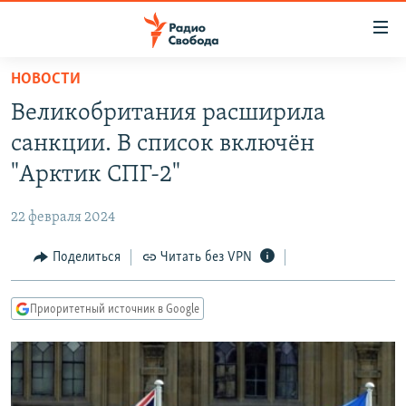
Ссылки
для
упрощенного
НОВОСТИ
ПРОГРАММЫ
доступа
Великобритания расширила
ПОДКАСТЫ
Вернуться
санкции. В список включён
к
АВТОРСКИЕ ПРОЕКТЫ
"Арктик СПГ-2"
основному
ЦИТАТЫ СВОБОДЫ
содержанию
22 февраля 2024
Вернутся
МНЕНИЯ
к
Поделиться
Читать без VPN
КУЛЬТУРА
главной
навигации
IDEL.РЕАЛИИ
Приоритетный источник в Google
Вернутся
КАВКАЗ.РЕАЛИИ
к
СЕВЕР.РЕАЛИИ
поиску
СИБИРЬ.РЕАЛИИ