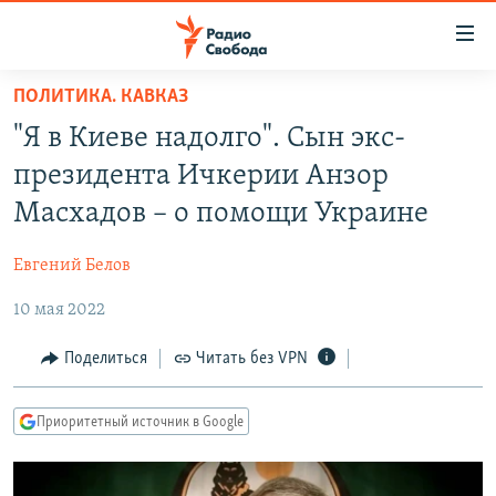
Ссылки
для
упрощенного
ПОЛИТИКА. КАВКАЗ
ПРОГРАММЫ
доступа
"Я в Киеве надолго". Сын экс-
ПОДКАСТЫ
Вернуться
президента Ичкерии Анзор
к
АВТОРСКИЕ ПРОЕКТЫ
Масхадов – о помощи Украине
основному
ЦИТАТЫ СВОБОДЫ
содержанию
Евгений Белов
Вернутся
МНЕНИЯ
к
10 мая 2022
КУЛЬТУРА
главной
навигации
IDEL.РЕАЛИИ
Поделиться
Читать без VPN
Вернутся
КАВКАЗ.РЕАЛИИ
к
Приоритетный источник в Google
СЕВЕР.РЕАЛИИ
поиску
СИБИРЬ.РЕАЛИИ