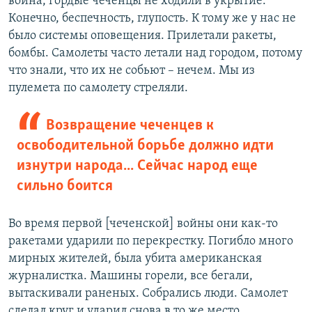
война, гордые чеченцы не ходили в укрытие.
Конечно, беспечность, глупость. К тому же у нас не
было системы оповещения. Прилетали ракеты,
бомбы. Самолеты часто летали над городом, потому
что знали, что их не собьют – нечем. Мы из
пулемета по самолету стреляли.
Возвращение чеченцев к
освободительной борьбе должно идти
изнутри народа... Сейчас народ еще
сильно боится
Во время первой [чеченской] войны они как-то
ракетами ударили по перекрестку. Погибло много
мирных жителей, была убита американская
журналистка. Машины горели, все бегали,
вытаскивали раненых. Собрались люди. Самолет
сделал круг и ударил снова в то же место.