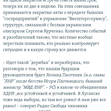
ни одной закрытой встречи совета министров,
теперь их по две в неделю. На этих совещаниях
принимаются закрытые акты о передаче бывших
"госпредприятий" в управление "Внешторгсервису",
структуре, связанной с беглым украинским
олигархом Сергеем Курченко. Количество событий
и разоблачений таково, что местные вообще
перестали понимать, кто реально контролирует
ситуацию и в какую строну все движется.
– Идет такой "дерибан" и неразбериха, что
разговоры о том, что нашим будущим
руководителем будет Леонид Пасечник
(и.о. главы
"ЛНР" после бегства Игоря Плотницкого, бывший
министр "МВД ЛНР". – РС
) в каком-то объединении
ЛДНР ,все устойчивей и устойчивей. В Луганске
тоже ведь выборы, но там все ровно! А нам уже все
равно! – говорит Радио Свобода чиновник