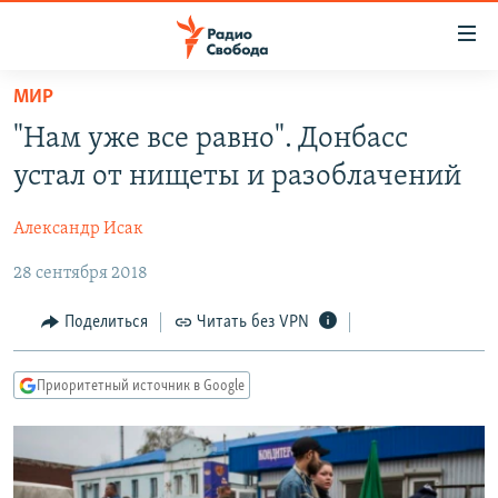
Ссылки
для
упрощенного
МИР
ПРОГРАММЫ
доступа
"Нам уже все равно". Донбасс
ПОДКАСТЫ
Вернуться
устал от нищеты и разоблачений
к
АВТОРСКИЕ ПРОЕКТЫ
основному
Александр Исак
ЦИТАТЫ СВОБОДЫ
содержанию
Вернутся
28 сентября 2018
МНЕНИЯ
к
КУЛЬТУРА
Поделиться
Читать без VPN
главной
навигации
IDEL.РЕАЛИИ
Вернутся
Приоритетный источник в Google
КАВКАЗ.РЕАЛИИ
к
СЕВЕР.РЕАЛИИ
поиску
СИБИРЬ.РЕАЛИИ