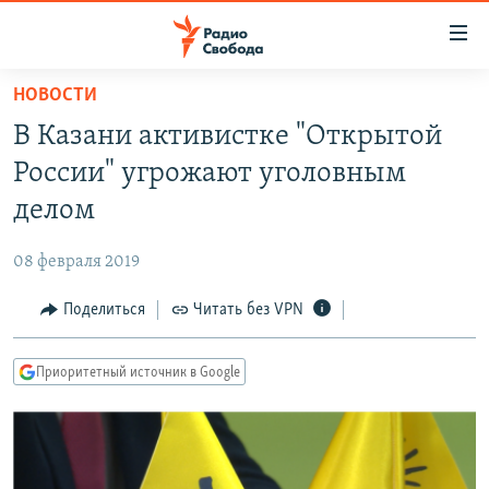
Ссылки
для
упрощенного
НОВОСТИ
ПРОГРАММЫ
доступа
В Казани активистке "Открытой
ПОДКАСТЫ
Вернуться
России" угрожают уголовным
к
АВТОРСКИЕ ПРОЕКТЫ
делом
основному
ЦИТАТЫ СВОБОДЫ
содержанию
08 февраля 2019
Вернутся
МНЕНИЯ
к
Поделиться
Читать без VPN
КУЛЬТУРА
главной
навигации
IDEL.РЕАЛИИ
Приоритетный источник в Google
Вернутся
КАВКАЗ.РЕАЛИИ
к
СЕВЕР.РЕАЛИИ
поиску
СИБИРЬ.РЕАЛИИ