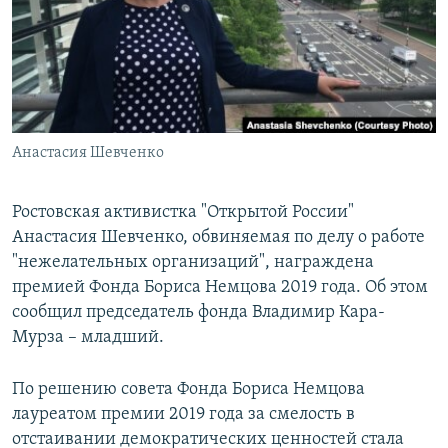
РАСПИСАНИЕ ВЕЩАНИЯ
ПОДПИШИТЕСЬ НА РАССЫЛКУ
СОЦИАЛЬНЫЕ СЕТИ
Анастасия Шевченко
Ростовская активистка "Открытой России"
Анастасия Шевченко, обвиняемая по делу о работе
Все сайты РСЕ/РС
"нежелательных организаций", награждена
премией Фонда Бориса Немцова 2019 года. Об этом
сообщил председатель фонда Владимир Кара-
Мурза – младший.
По решению совета Фонда Бориса Немцова
лауреатом премии 2019 года за смелость в
отстаивании демократических ценностей стала