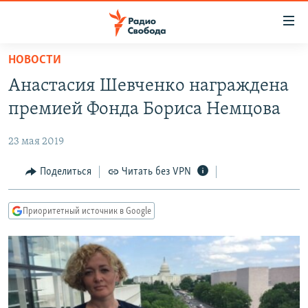
Ссылки
для
упрощенного
НОВОСТИ
ПРОГРАММЫ
доступа
Анастасия Шевченко награждена
ПОДКАСТЫ
Вернуться
премией Фонда Бориса Немцова
к
АВТОРСКИЕ ПРОЕКТЫ
основному
23 мая 2019
ЦИТАТЫ СВОБОДЫ
содержанию
Вернутся
МНЕНИЯ
Поделиться
Читать без VPN
к
КУЛЬТУРА
главной
Приоритетный источник в Google
навигации
IDEL.РЕАЛИИ
Вернутся
КАВКАЗ.РЕАЛИИ
к
СЕВЕР.РЕАЛИИ
поиску
СИБИРЬ.РЕАЛИИ