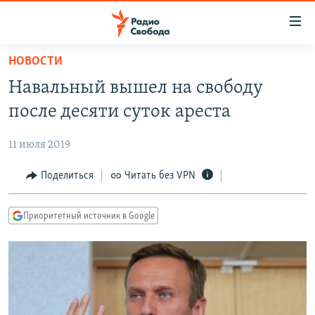
Ссылки
для
упрощенного
НОВОСТИ
ПРОГРАММЫ
доступа
Навальный вышел на свободу
ПОДКАСТЫ
Вернуться
после десяти суток ареста
к
АВТОРСКИЕ ПРОЕКТЫ
основному
11 июля 2019
ЦИТАТЫ СВОБОДЫ
содержанию
Вернутся
МНЕНИЯ
Поделиться
Читать без VPN
к
КУЛЬТУРА
главной
Приоритетный источник в Google
навигации
IDEL.РЕАЛИИ
Вернутся
КАВКАЗ.РЕАЛИИ
к
СЕВЕР.РЕАЛИИ
поиску
СИБИРЬ.РЕАЛИИ