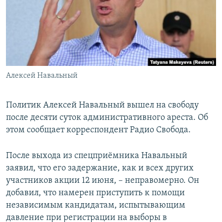
РАСПИСАНИЕ ВЕЩАНИЯ
ПОДПИШИТЕСЬ НА РАССЫЛКУ
СОЦИАЛЬНЫЕ СЕТИ
Алексей Навальный
Политик Алексей Навальный вышел на свободу
после десяти суток административного ареста. Об
Все сайты РСЕ/РС
этом сообщает корреспондент Радио Свобода.
После выхода из спецприёмника Навальный
заявил, что его задержание, как и всех других
участников акции 12 июня, – неправомерно. Он
добавил, что намерен приступить к помощи
независимым кандидатам, испытывающим
давление при регистрации на выборы в