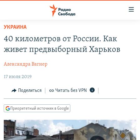
Ссылки
для
упрощенного
УКРАИНА
ПРОГРАММЫ
доступа
40 километров от России. Как
ПОДКАСТЫ
Вернуться
живет предвыборный Харьков
к
АВТОРСКИЕ ПРОЕКТЫ
основному
Александра Вагнер
ЦИТАТЫ СВОБОДЫ
содержанию
Вернутся
17 июля 2019
МНЕНИЯ
к
КУЛЬТУРА
Поделиться
Читать без VPN
главной
навигации
IDEL.РЕАЛИИ
Вернутся
Приоритетный источник в Google
КАВКАЗ.РЕАЛИИ
к
СЕВЕР.РЕАЛИИ
поиску
СИБИРЬ.РЕАЛИИ