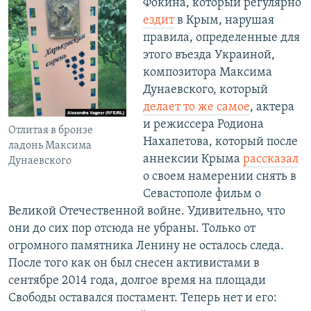
Фокина, который регулярно
ездит
в Крым, нарушая
правила, определенные для
этого въезда Украиной,
композитора Максима
Дунаевского, который
делает то же самое
, актера
и режиссера Родиона
Отлитая в бронзе
Нахапетова, который после
ладонь Максима
аннексии Крыма
рассказал
Дунаевского
о своем намерении снять в
Севастополе фильм о
Великой Отечественной войне. Удивительно, что
они до сих пор отсюда не убраны. Только от
огромного памятника Ленину не осталось следа.
После того как он был снесен активистами в
сентябре 2014 года, долгое время на площади
Свободы оставался постамент. Теперь нет и его: