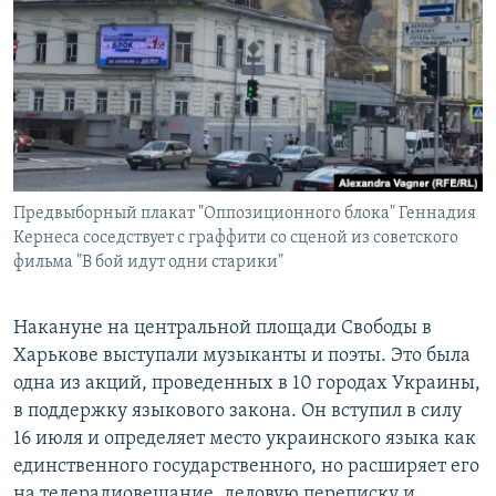
РАСПИСАНИЕ ВЕЩАНИЯ
ПОДПИШИТЕСЬ НА РАССЫЛКУ
СОЦИАЛЬНЫЕ СЕТИ
Предвыборный плакат "Оппозиционного блока" Геннадия
Кернеса соседствует с граффити со сценой из советского
фильма "В бой идут одни старики"
Все сайты РСЕ/РС
Накануне на центральной площади Свободы в
Харькове выступали музыканты и поэты. Это была
одна из акций, проведенных в 10 городах Украины,
в поддержку языкового закона. Он вступил в силу
16 июля и определяет место украинского языка как
единственного государственного, но расширяет его
на телерадиовещание, деловую переписку и