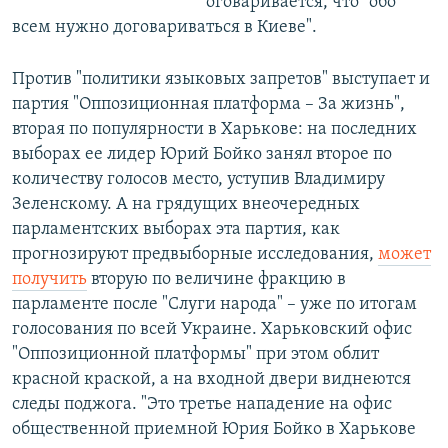
оговаривается, что "обо
всем нужно договариваться в Киеве".
Против "политики языковых запретов" выступает и
партия "Оппозиционная платформа – За жизнь",
вторая по популярности в Харькове: на последних
выборах ее лидер Юрий Бойко занял второе по
количеству голосов место, уступив Владимиру
Зеленскому. А на грядущих внеочередных
парламентских выборах эта партия, как
прогнозируют предвыборные исследования,
может
получить
вторую по величине фракцию в
парламенте после "Слуги народа" – уже по итогам
голосования по всей Украине. Харьковский офис
"Оппозиционной платформы" при этом облит
красной краской, а на входной двери виднеются
следы поджога. "Это третье нападение на офис
общественной приемной Юрия Бойко в Харькове