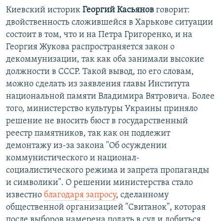
Киевский историк
Георгий Касьянов
говорит:
двойственность сложившейся в Харькове ситуации
состоит в том, что и на Петра Григоренко, и на
Георгия Жукова распространяется закон о
декоммунизации, так как оба занимали высокие
должности в СССР. Такой вывод, по его словам,
можно сделать из заявления главы Института
национальной памяти Владимира Вятровича. Более
того, министерство культуры Украины приняло
решение не вносить бюст в государственный
реестр памятников, так как он подлежит
демонтажу из-за закона "Об осуждении
коммунистического и национал-
социалистического режима и запрета пропаганды
и символики". О решении министерства стало
известно
благодаря запросу
, сделанному
общественной организацией "Свитанок", которая
после выборов намерена подать в суд и добиться