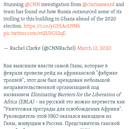
Stunning
@CNN
investigation from
@clarissaward
and
team has found out how Russia outsourced some of its
trolling to this building in Ghana ahead of the 2020
election.
https://t.co/yG5SAoU9Nb
pic.twitter.com/vt2U3G52qE
— Rachel Clarke (@CNNRachel)
March 12, 2020
Как выяснили власти самой Ганы, которые 6
февраля провели рейд на африканской "фабрике
троллей", этот дом был арендован небольшой
неправительственной организацией под
названием
Eliminating Barriers for the Liberation of
Africa (EBLA)
– на русский это можно перевести как
"Уничтожая преграды для освобождения Африки".
Руководитель этой НКО оказался выходцем из
Ганы, живущим в России. Представитель ганской