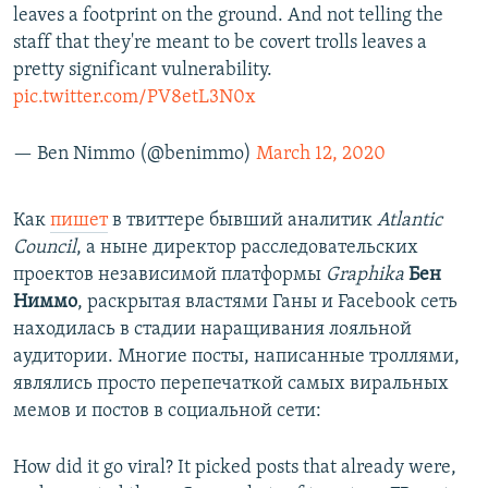
leaves a footprint on the ground. And not telling the
staff that they're meant to be covert trolls leaves a
pretty significant vulnerability.
pic.twitter.com/PV8etL3N0x
— Ben Nimmo (@benimmo)
March 12, 2020
Как
пишет
в твиттере бывший аналитик
Atlantic
Council
, а ныне директор расследовательских
проектов независимой платформы
Graphika
Бен
Ниммо
, раскрытая властями Ганы и Facebook сеть
находилась в стадии наращивания лояльной
аудитории. Многие посты, написанные троллями,
являлись просто перепечаткой самых виральных
мемов и постов в социальной сети:
How did it go viral? It picked posts that already were,