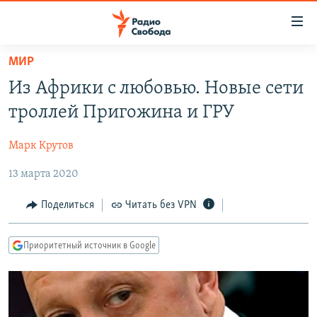
Ссылки
для
упрощенного
МИР
ПРОГРАММЫ
доступа
Из Африки с любовью. Новые сети
ПОДКАСТЫ
Вернуться
троллей Пригожина и ГРУ
к
АВТОРСКИЕ ПРОЕКТЫ
основному
Марк Крутов
ЦИТАТЫ СВОБОДЫ
содержанию
Вернутся
13 марта 2020
МНЕНИЯ
к
КУЛЬТУРА
Поделиться
Читать без VPN
главной
навигации
IDEL.РЕАЛИИ
Вернутся
Приоритетный источник в Google
КАВКАЗ.РЕАЛИИ
к
СЕВЕР.РЕАЛИИ
поиску
СИБИРЬ.РЕАЛИИ