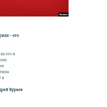
рилл – его
а его в
ропы
ое
утина
 в
рей Кураев