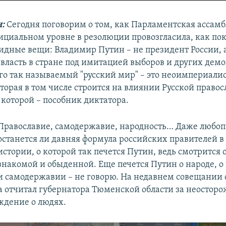
:
Сегодня поговорим о том, как Парламентская ассамб
ициальном уровне в резолюции провозгласила, как по
идные вещи: Владимир Путин – не президент России, а
власть в стране под имитацией выборов и других дем
Его так называемый "русский мир" – это неоимпериали
торая в том числе строится на влиянии Русской право
 которой – пособник диктатора.
Православие, самодержавие, народность… Даже любоп
останется ли давняя формула российских правителей в
истории, о которой так печется Путин, ведь смотрится 
знакомой и обыденной. Еще печется Путин о народе, о
и самодержавии – не говорю. На недавнем совещании 
а отчитал губернатора Тюменской области за неостор
ждение о людях.