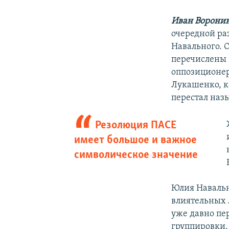
Иван Ворони
очередной ра
Навального. 
перечислены 
оппозиционер
Лукашенко, к
перестал наз
Резолюция ПАСЕ
имеет большое и важное
символическое значение
Юлия Навальн
влиятельных л
уже давно пе
группировки.