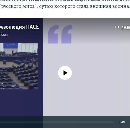
русского мира", сутью которого стала внешняя военна
Auto
240p
360p
480p
резолюция ПАСЕ
EMB
бода
720p
1080p
No media source currently available
0:40