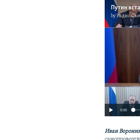
Путин вста
by
Радио Сво
0:00
Иван Воронин
самопровозгл