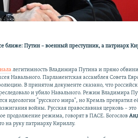
се ближе: Путин – военный преступник, а патриарх Ки
знала
легитимность Владимира Путина и прямо обвинил
ксея Навального. Парламентская ассамблея Совета Ев
золюцию. В принятом документе сказано, что российск
преследовало и убило Навального. Режим Владимира П
ся идеологии "русского мира", но Кремль превратил её
азжигания войны. Русская православная церковь – это
ое продолжение режима, говорят в ПАСЕ. Богослов
Анд
это на руку патриарху Кириллу.