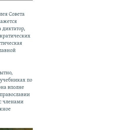
лея Совета
кажется
 диктатор,
ократических
стическая
славной
ытно,
 учебниках по
она вполне
 православии
с членами
ожное