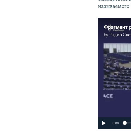
называемого "
Фрагмент 
by
Радио Сво
0:00