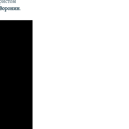
юристом
Воронин
.