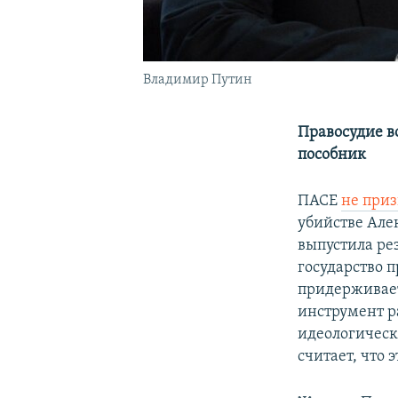
Владимир Путин
Правосудие в
пособник
ПАСЕ
не при
убийстве Але
выпустила ре
государство 
придерживает
инструмент р
идеологическ
считает, что 