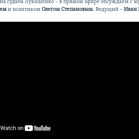
на судьба Лукашенко – в прямом эфире обсуждаем с 
шем
и политиком
Олегом Степановым
. Ведущий –
Иван 