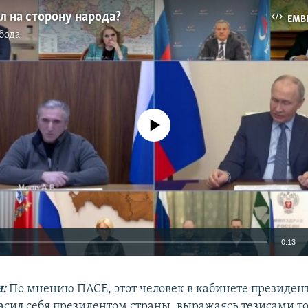
л на сторону народа?
EMB
бода
No media source currently available
0:13
EMBED
:
По мнению ПАСЕ, этот человек в кабинете президен
асил себя президентом страны, выражаясь тезисами то