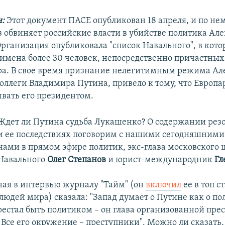
EMBED
н:
Этот документ ПАСЕ опубликован 18 апреля, и по нем
з обвиняет российские власти в убийстве политика Але
Организация опубликовала "список Навального", в кот
имена более 30 человек, непосредственно причастных
а. В свое время признание нелегитимным режима Ал
Auto
240p
360p
480p
оллеги Владимира Путина, привело к тому, что Европ
ывать его президентом.
720p
1080p
Ждет ли Путина судьба Лукашенко? О содержании ре
и ее последствиях поговорим с нашими сегодняшними 
нами в прямом эфире политик, экс-глава московского 
Навального
Олег Степанов
и юрист-международник
Гл
ая в интервью журналу "Тайм" (он
включил
ее в топ с
юдей мира) сказала: "Запад думает о Путине как о по
рестал быть политиком – он глава организованной пре
 Все его окружение – преступники". Можно ли сказать,