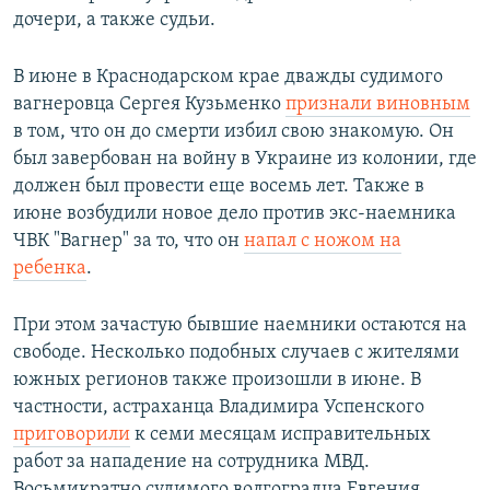
дочери, а также судьи.
В июне в Краснодарском крае дважды судимого
вагнеровца Сергея Кузьменко
признали виновным
в том, что он до смерти избил свою знакомую. Он
был завербован на войну в Украине из колонии, где
должен был провести еще восемь лет. Также в
июне возбудили новое дело против экс-наемника
ЧВК "Вагнер" за то, что он
напал с ножом на
ребенка
.
При этом зачастую бывшие наемники остаются на
свободе. Несколько подобных случаев с жителями
южных регионов также произошли в июне. В
частности, астраханца Владимира Успенского
приговорили
к семи месяцам исправительных
работ за нападение на сотрудника МВД.
Восьмикратно судимого волгоградца Евгения