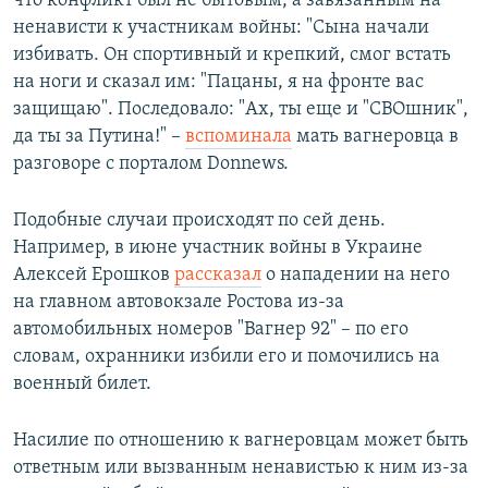
что конфликт был не бытовым, а завязанным на
ненависти к участникам войны: "Сына начали
избивать. Он спортивный и крепкий, смог встать
на ноги и сказал им: "Пацаны, я на фронте вас
защищаю". Последовало: "Ах, ты еще и "СВОшник",
да ты за Путина!" –
вспоминала
мать вагнеровца в
разговоре с порталом Donnews.
Подобные случаи происходят по сей день.
Например, в июне участник войны в Украине
Алексей Ерошков
рассказал
о нападении на него
на главном автовокзале Ростова из-за
автомобильных номеров "Вагнер 92" – по его
словам, охранники избили его и помочились на
военный билет.
Насилие по отношению к вагнеровцам может быть
ответным или вызванным ненавистью к ним из-за