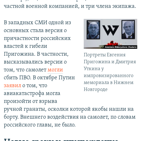
частной военной компанией, и три члена экипажа.
В западных СМИ одной из
основных стала версия о
причастности российских
властей к гибели
Пригожина. В частности,
Портреты Евгения
высказывались версии о
Пригожина и Дмитрия
Уткина у
том, что самолет
могли
импровизированного
сбить ПВО. В октябре Путин
мемориала в Нижнем
заявил
о том, что
Новгороде
авиакатастрофа могла
произойти от взрыва
ручной гранаты, осколки которой якобы нашли на
борту. Внешнего воздействия на самолет, по словам
российского главы, не было.