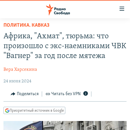
Ссылки
для
упрощенного
ПОЛИТИКА. КАВКАЗ
ПРОГРАММЫ
доступа
Африка, "Ахмат", тюрьма: что
ПОДКАСТЫ
Вернуться
произошло с экс-наемниками ЧВК
к
АВТОРСКИЕ ПРОЕКТЫ
"Вагнер" за год после мятежа
основному
ЦИТАТЫ СВОБОДЫ
содержанию
Вера Харсекина
Вернутся
МНЕНИЯ
к
24 июня 2024
КУЛЬТУРА
главной
навигации
IDEL.РЕАЛИИ
Поделиться
Читать без VPN
Вернутся
КАВКАЗ.РЕАЛИИ
к
Приоритетный источник в Google
СЕВЕР.РЕАЛИИ
поиску
СИБИРЬ.РЕАЛИИ