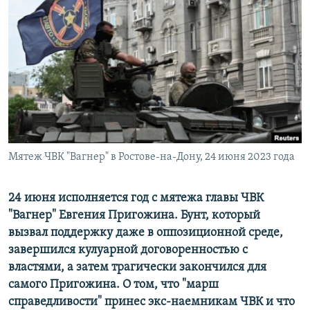
РАСПИСАНИЕ ВЕЩАНИЯ
ПОДПИШИТЕСЬ НА РАССЫЛКУ
СОЦИАЛЬНЫЕ СЕТИ
Мятеж ЧВК "Вагнер" в Ростове-на-Дону, 24 июня 2023 года
Все сайты РСЕ/РС
24 июня исполняется год с мятежа главы ЧВК
"Вагнер" Евгения Пригожина. Бунт, который
вызвал поддержку даже в оппозиционной среде,
завершился кулуарной договоренностью с
властями, а затем трагически закончился для
самого Пригожина. О том, что "марш
справедливости" принес экс-наемникам ЧВК и что