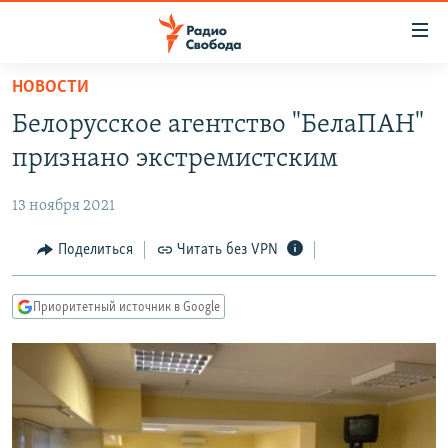
Ссылки
для
упрощенного
НОВОСТИ
ПРОГРАММЫ
доступа
Белорусское агентство "БелаПАН"
ПОДКАСТЫ
Вернуться
признано экстремистским
к
АВТОРСКИЕ ПРОЕКТЫ
основному
13 ноября 2021
ЦИТАТЫ СВОБОДЫ
содержанию
Вернутся
МНЕНИЯ
Поделиться
Читать без VPN
к
КУЛЬТУРА
главной
Приоритетный источник в Google
навигации
IDEL.РЕАЛИИ
Вернутся
КАВКАЗ.РЕАЛИИ
к
СЕВЕР.РЕАЛИИ
поиску
СИБИРЬ.РЕАЛИИ