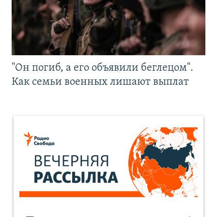
"Он погиб, а его объявили беглецом".
Как семьи военных лишают выплат