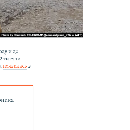
оду и до
22 тысячи
ка
появилась
в
оника