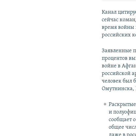
Канал цитиру
сейчас команд
время войны 
российских к
Заявленные п
процентов вы
войне в Афган
российской а
человек был б
Омутнинска, 
Раскрытые
и полуофи
сообщает 
общее числ
даже в рос