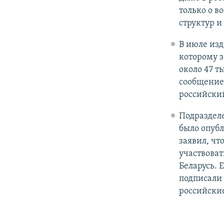
только о в
структур и
В июле изд
которому з
около 47 т
сообщение 
российский
Подразделе
было опубл
заявил, чт
участвоват
Беларусь. 
подписали
российские