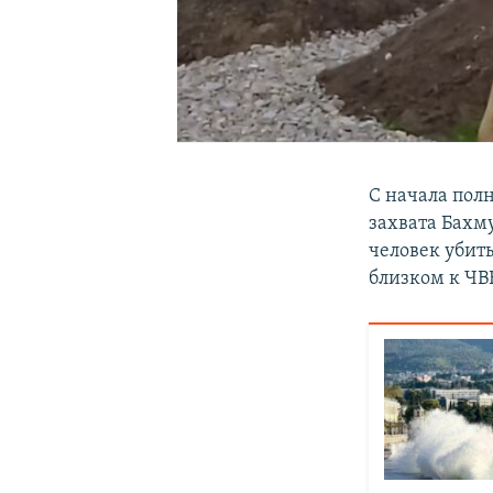
С начала пол
захвата Бахму
человек убит
близком к ЧВК