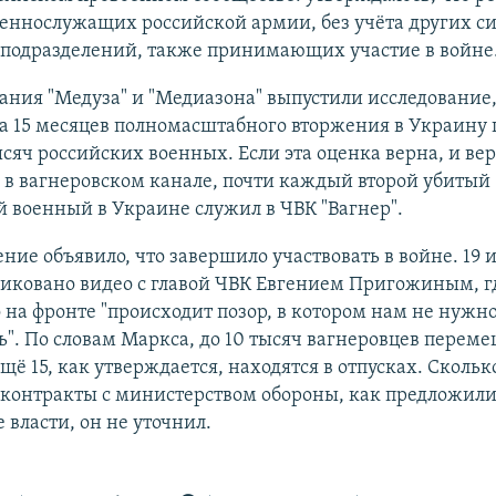
оеннослужащих российской армии, без учёта других с
 подразделений, также принимающих участие в войне
ания "Медуза" и "Медиазона" выпустили исследование,
а 15 месяцев полномасштабного вторжения в Украину 
ысяч российских военных. Если эта оценка верна, и ве
в вагнеровском канале, почти каждый второй убитый
 военный в Украине служил в ЧВК "Вагнер".
ние объявило, что завершило участвовать в войне. 19 
иковано видео с главой ЧВК Евгением Пригожиным, г
о на фронте "происходит позор, в котором нам не нужн
ь". По словам Маркса, до 10 тысяч вагнеровцев перем
Ещё 15, как утверждается, находятся в отпусках. Скольк
 контракты с министерством обороны, как предложил
 власти, он не уточнил.