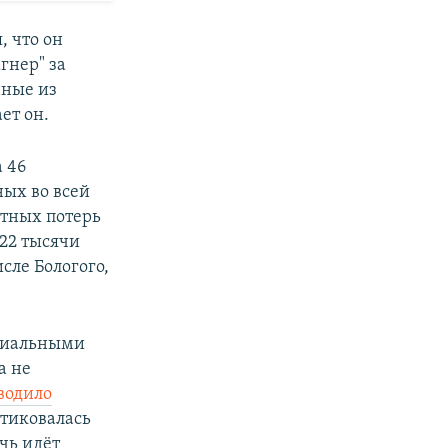
, что он
гнер" за
нные из
ет он.
 46
ых во всей
атных потерь
 22 тысячи
исле Бологого,
ициальными
а не
водило
итиковалась
чь идёт