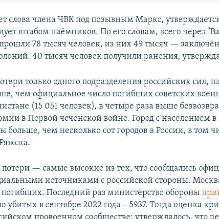
ет слова члена ЧВК под позывным Маркс, утверждается
ует штабом наёмников. По его словам, всего через "Ва
прошли 78 тысяч человек, из них 49 тысяч — заключё
олоний. 40 тысяч человек получили ранения, утвержда
отери только одного подразделения российских сил, на
ше, чем официальное число погибших советских военн
истане (15 051 человек), в четыре раза выше безвозвр
рмии в Первой чеченской войне. Город с населением в
ы больше, чем несколько сот городов в России, в том ч
Ряжска.
 потери — самые высокие из тех, что сообщались оф
циальными источниками с российской стороны. Москв
о погибших. Последний раз министерство обороны
при
о убитых в сентябре 2022 года – 5937. Тогда оценка кр
сийском провоенном сообществе: утверждалось, что ре