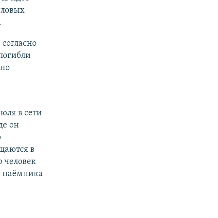
иловых
.
 согласно
погибли
рно
июля в сети
де он
о
ещаются в
о человек
и наёмника