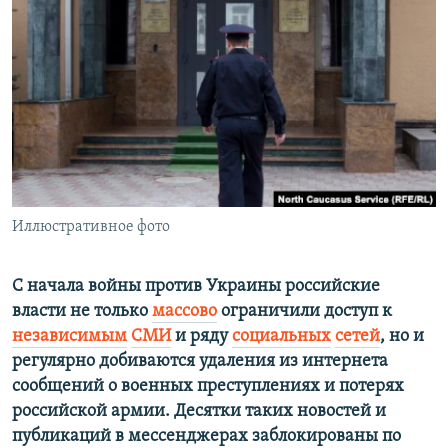
РАСПИСАНИЕ ВЕЩАНИЯ
ПОДПИШИТЕСЬ НА РАССЫЛКУ
СОЦИАЛЬНЫЕ СЕТИ
Иллюстративное фото
Все сайты РСЕ/РС
С начала войны против Украины российские
власти не только
массово
ограничили доступ к
независимым
СМИ
и ряду
социальных
сетей
, но и
регулярно добиваются удаления из интернета
сообщений о военных преступлениях и потерях
российской армии. Десятки таких новостей и
публикаций в мессенджерах заблокированы по