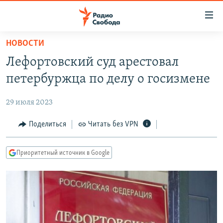
Ссылки
для
упрощенного
НОВОСТИ
ПРОГРАММЫ
доступа
Лефортовский суд арестовал
ПОДКАСТЫ
Вернуться
петербуржца по делу о госизмене
к
АВТОРСКИЕ ПРОЕКТЫ
основному
29 июля 2023
ЦИТАТЫ СВОБОДЫ
содержанию
Вернутся
МНЕНИЯ
Поделиться
Читать без VPN
к
КУЛЬТУРА
главной
Приоритетный источник в Google
навигации
IDEL.РЕАЛИИ
Вернутся
КАВКАЗ.РЕАЛИИ
к
СЕВЕР.РЕАЛИИ
поиску
СИБИРЬ.РЕАЛИИ