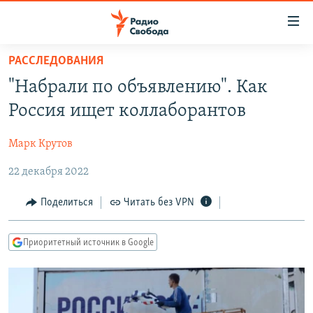
Ссылки
для
упрощенного
РАССЛЕДОВАНИЯ
ПРОГРАММЫ
доступа
"Набрали по объявлению". Как
ПОДКАСТЫ
Вернуться
Россия ищет коллаборантов
к
АВТОРСКИЕ ПРОЕКТЫ
основному
Марк Крутов
ЦИТАТЫ СВОБОДЫ
содержанию
Вернутся
22 декабря 2022
МНЕНИЯ
к
КУЛЬТУРА
Поделиться
Читать без VPN
главной
навигации
IDEL.РЕАЛИИ
Вернутся
Приоритетный источник в Google
КАВКАЗ.РЕАЛИИ
к
СЕВЕР.РЕАЛИИ
поиску
СИБИРЬ.РЕАЛИИ