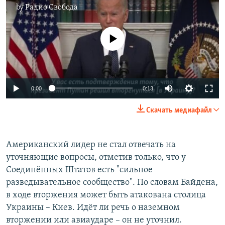
by
Радио Свобода
No media source currently available
Auto
0:00
0:13
240p
Скачать медиафайл
360p
Auto
240p
360p
480p
480p
Американский лидер не стал отвечать на
уточняющие вопросы, отметив только, что у
720p
720p
1080p
Соединённых Штатов есть "сильное
1080p
разведывательное сообщество". По словам Байдена,
в ходе вторжения может быть атакована столица
Украины – Киев. Идёт ли речь о наземном
вторжении или авиаударе – он не уточнил.