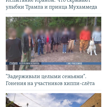
Испытание Ираном. Что скрывают
улыбки Трампа и принца Мухаммеда
"Задерживали целыми семьями".
Гонения на участников хиппи-слёта