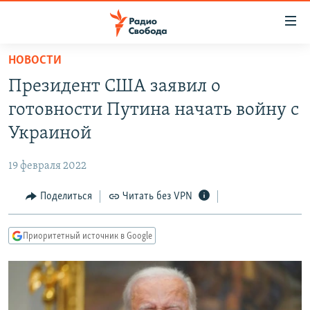
Ссылки
для
упрощенного
НОВОСТИ
ПРОГРАММЫ
доступа
Президент США заявил о
ПОДКАСТЫ
Вернуться
готовности Путина начать войну с
к
АВТОРСКИЕ ПРОЕКТЫ
Украиной
основному
ЦИТАТЫ СВОБОДЫ
содержанию
19 февраля 2022
Вернутся
МНЕНИЯ
к
Поделиться
Читать без VPN
КУЛЬТУРА
главной
навигации
IDEL.РЕАЛИИ
Приоритетный источник в Google
Вернутся
КАВКАЗ.РЕАЛИИ
к
СЕВЕР.РЕАЛИИ
поиску
СИБИРЬ.РЕАЛИИ