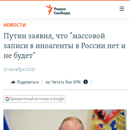
Ссылки
для
упрощенного
НОВОСТИ
ПРОГРАММЫ
доступа
Путин заявил, что "массовой
ПОДКАСТЫ
Вернуться
записи в иноагенты в России нет и
к
АВТОРСКИЕ ПРОЕКТЫ
не будет"
основному
ЦИТАТЫ СВОБОДЫ
содержанию
21 октября 2021
Вернутся
МНЕНИЯ
к
Поделиться
Читать без VPN
КУЛЬТУРА
главной
навигации
IDEL.РЕАЛИИ
Приоритетный источник в Google
Вернутся
КАВКАЗ.РЕАЛИИ
к
СЕВЕР.РЕАЛИИ
поиску
СИБИРЬ.РЕАЛИИ