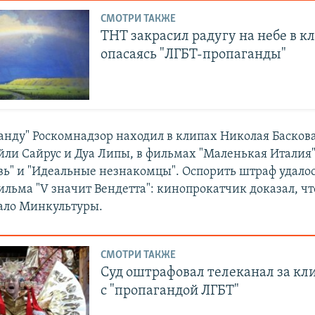
СМОТРИ ТАКЖЕ
ТНТ закрасил радугу на небе в к
опасаясь "ЛГБТ-пропаганды"
анду" Роскомнадзор находил в клипах Николая Баскова
йли Сайрус и Дуа Липы, в фильмах "Маленькая Италия"
вь" и "Идеальные незнакомцы". Оспорить штраф удалос
льма "V значит Вендетта": кинопрокатчик доказал, ч
сало Минкультуры.
СМОТРИ ТАКЖЕ
Суд оштрафовал телеканал за кл
с "пропагандой ЛГБТ"