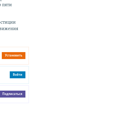
о пяти
юстиции
движения
Установить
Войти
Подписаться