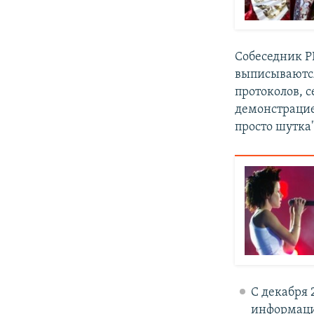
Собеседник Р
выписываются
протоколов, 
демонстраци
просто шутка"
С декабря 
информации