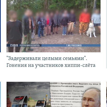
"Задерживали целыми семьями".
Гонения на участников хиппи-слёта