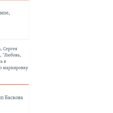
липе,
, Сергея
, "Любовь,
ь в
то маркировку
ип Баскова