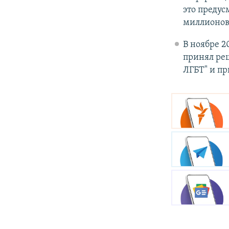
это предус
миллионов
В ноябре 2
принял ре
ЛГБТ" и пр