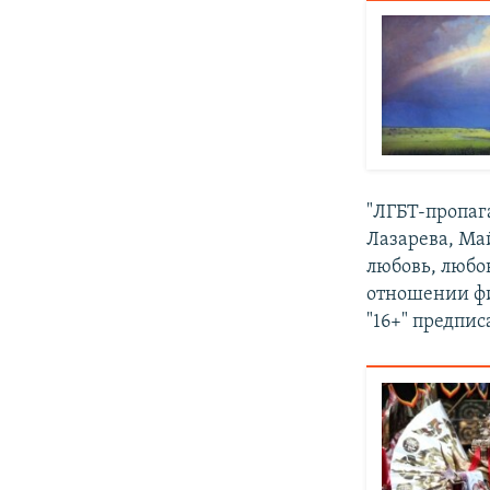
"ЛГБТ-пропаг
Лазарева, Ма
любовь, любо
отношении фи
"16+" предпи