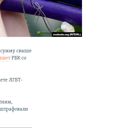
а сумму свыше
ишет
РБК со
рете ЛГБТ-
тним,
оштрафовали