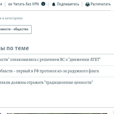
ся
Читать без VPN
Подпишитесь
Распечатать
е в категориях
овости - общество
ы по теме
ости" ознакомились с решением ВС о "движении ЛГБТ"
области – первый в РФ протокол из-за радужного флага
ктакли должны отражать "традиционные ценности"