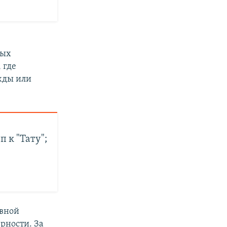
ы
ных
 где
жды или
 к "Тату";
ивной
рности. За