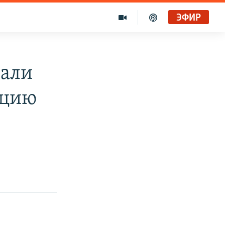
ЭФИР
вали
ацию