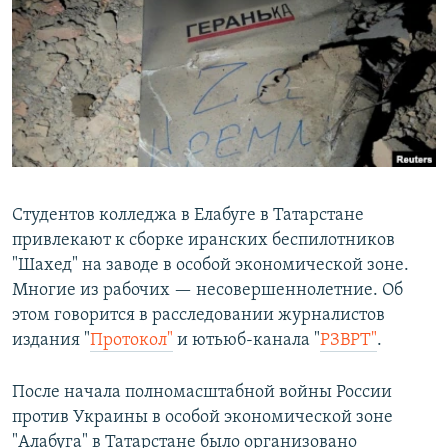
РАСПИСАНИЕ ВЕЩАНИЯ
ПОДПИШИТЕСЬ НА РАССЫЛКУ
СОЦИАЛЬНЫЕ СЕТИ
Студентов колледжа в Елабуге в Татарстане
привлекают к сборке иранских беспилотников
Все сайты РСЕ/РС
"Шахед" на заводе в особой экономической зоне.
Многие из рабочих — несовершеннолетние. Об
этом говорится в расследовании журналистов
издания "
Протокол"
и ютьюб-канала "
РЗВРТ"
.
После начала полномасштабной войны России
против Украины в особой экономической зоне
"Алабуга" в Татарстане было организовано