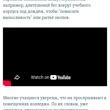
например, длительный бег вокруг учебного
корпуса под дождём, чтобы "повысить
выносливость" или рытьё окопов.
Многие учащиеся уверены, что их прослушивают в
помещениях колледжа. По их словам, уже