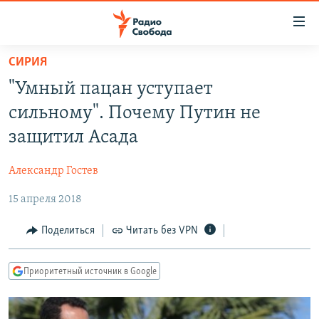
Ссылки
для
упрощенного
СИРИЯ
ПРОГРАММЫ
доступа
"Умный пацан уступает
ПОДКАСТЫ
Вернуться
сильному". Почему Путин не
к
АВТОРСКИЕ ПРОЕКТЫ
защитил Асада
основному
ЦИТАТЫ СВОБОДЫ
содержанию
Александр Гостев
Вернутся
МНЕНИЯ
к
15 апреля 2018
КУЛЬТУРА
главной
навигации
IDEL.РЕАЛИИ
Поделиться
Читать без VPN
Вернутся
КАВКАЗ.РЕАЛИИ
к
Приоритетный источник в Google
СЕВЕР.РЕАЛИИ
поиску
СИБИРЬ.РЕАЛИИ