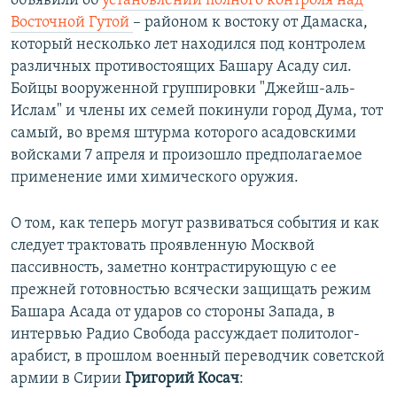
объявили об
установлении полного контроля над
Восточной Гутой
– районом к востоку от Дамаска,
который несколько лет находился под контролем
различных противостоящих Башару Асаду сил.
Бойцы вооруженной группировки "Джейш-аль-
Ислам" и члены их семей покинули город Дума, тот
самый, во время штурма которого асадовскими
войсками 7 апреля и произошло предполагаемое
применение ими химического оружия.
О том, как теперь могут развиваться события и как
следует трактовать проявленную Москвой
пассивность, заметно контрастирующую с ее
прежней готовностью всячески защищать режим
Башара Асада от ударов со стороны Запада, в
интервью Радио Свобода рассуждает политолог-
арабист, в прошлом военный переводчик советской
армии в Сирии
Григорий Косач
: