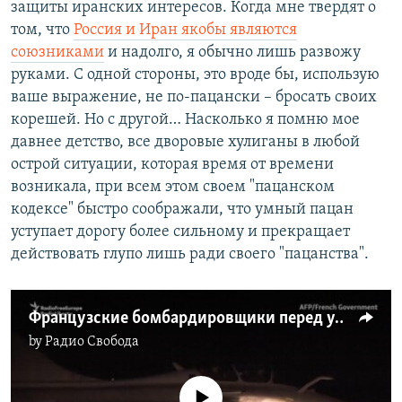
защиты иранских интересов. Когда мне твердят о
том, что
Россия и Иран якобы являются
союзниками
и надолго, я обычно лишь развожу
руками. С одной стороны, это вроде бы, использую
ваше выражение, не по-пацански – бросать своих
корешей. Но с другой… Насколько я помню мое
давнее детство, все дворовые хулиганы в любой
острой ситуации, которая время от времени
возникала, при всем этом своем "пацанском
кодексе" быстро соображали, что умный пацан
уступает дорогу более сильному и прекращает
действовать глупо лишь ради своего "пацанства".
Французские бомбардировщики перед ударами по Сирии
by
Радио Свобода
No media source currently available