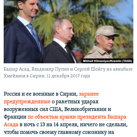
РАСПИСАНИЕ ВЕЩАНИЯ
ПОДПИШИТЕСЬ НА РАССЫЛКУ
СОЦИАЛЬНЫЕ СЕТИ
Башар Асад, Владимир Путин и Сергей Шойгу на авиабазе
Все сайты РСЕ/РС
Хмеймим в Сирии. 11 декабря 2017 года
Россия и ее военные в Сирии,
заранее
предупрежденные
о ракетных ударах
вооруженных сил США, Великобритании и
Франции
по объектам армии президента Башара
Асада
в ночь с 13 на 14 апреля, ничего не сделали,
чтобы помочь своему главному союзнику на