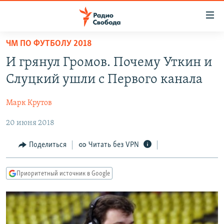
Ссылки
для
упрощенного
ЧМ ПО ФУТБОЛУ 2018
ПРОГРАММЫ
доступа
И грянул Громов. Почему Уткин и
ПОДКАСТЫ
Вернуться
Слуцкий ушли с Первого канала
к
АВТОРСКИЕ ПРОЕКТЫ
основному
Марк Крутов
ЦИТАТЫ СВОБОДЫ
содержанию
Вернутся
20 июня 2018
МНЕНИЯ
к
КУЛЬТУРА
Поделиться
Читать без VPN
главной
навигации
IDEL.РЕАЛИИ
Вернутся
Приоритетный источник в Google
КАВКАЗ.РЕАЛИИ
к
СЕВЕР.РЕАЛИИ
поиску
СИБИРЬ.РЕАЛИИ