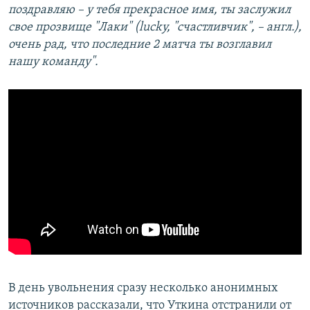
поздравляю – у тебя прекрасное имя, ты заслужил
свое прозвище "Лаки" (lucky, "счастливчик", – англ.),
очень рад, что последние 2 матча ты возглавил
нашу команду".
В день увольнения сразу несколько анонимных
источников рассказали, что Уткина отстранили от