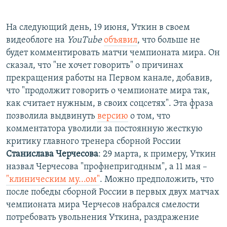
На следующий день, 19 июня, Уткин в своем
видеоблоге на
YouTube
объявил
, что больше не
будет комментировать матчи чемпионата мира. Он
сказал, что "не хочет говорить" о причинах
прекращения работы на Первом канале, добавив,
что "продолжит говорить о чемпионате мира так,
как считает нужным, в своих соцсетях". Эта фраза
позволила выдвинуть
версию
о том, что
комментатора уволили за постоянную жесткую
критику главного тренера сборной России
Станислава Черчесова
: 29 марта, к примеру, Уткин
назвал Черчесова "профнепригодным", а 11 мая –
"клиническим му...ом"
. Можно предположить, что
после победы сборной России в первых двух матчах
чемпионата мира Черчесов набрался смелости
потребовать увольнения Уткина, раздражение