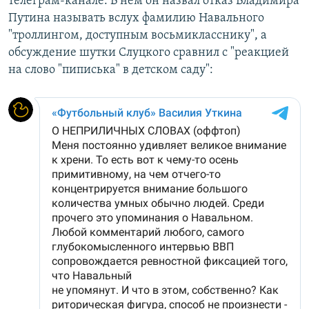
телеграм-канале. В нем он назвал отказ Владимира
Путина называть вслух фамилию Навального
"троллингом, доступным восьмикласснику", а
обсуждение шутки Слуцкого сравнил с "реакцией
на слово "пиписька" в детском саду":