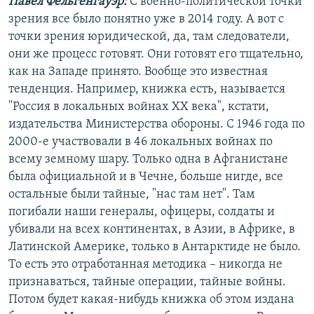
Павел Фельгенгауэр:
С военно-политической точки
зрения все было понятно уже в 2014 году. А вот с
точки зрения юридической, да, там следователи,
они же процесс готовят. Они готовят его тщательно,
как на Западе принято. Вообще это известная
тенденция. Например, книжка есть, называется
"Россия в локальных войнах ХХ века", кстати,
издательства Министерства обороны. С 1946 года по
2000-е участвовали в 46 локальных войнах по
всему земному шару. Только одна в Афганистане
была официальной и в Чечне, больше нигде, все
остальные были тайные, "нас там нет". Там
погибали наши генералы, офицеры, солдаты и
убивали на всех континентах, в Азии, в Африке, в
Латинской Америке, только в Антарктиде не было.
То есть это отработанная методика – никогда не
признаваться, тайные операции, тайные войны.
Потом будет какая-нибудь книжка об этом издана