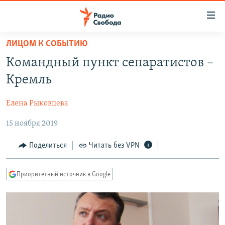
Ссылки
для
упрощенного
ЛИЦОМ К СОБЫТИЮ
ПРОГРАММЫ
доступа
Командный пункт сепаратистов –
ПОДКАСТЫ
Вернуться
Кремль
к
АВТОРСКИЕ ПРОЕКТЫ
основному
Елена Рыковцева
ЦИТАТЫ СВОБОДЫ
содержанию
Вернутся
15 ноября 2019
МНЕНИЯ
к
КУЛЬТУРА
Поделиться
Читать без VPN
главной
навигации
IDEL.РЕАЛИИ
Вернутся
Приоритетный источник в Google
КАВКАЗ.РЕАЛИИ
к
СЕВЕР.РЕАЛИИ
поиску
СИБИРЬ.РЕАЛИИ