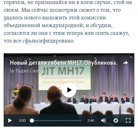
горячем, не признавайся ни в коем случае, стой на
своем. Мы сейчас посмотрим сюжет о том, что
удалось нового выложить этой комиссии
объединенной международной, и обсудим,
согласятся ли они с этим теперь или опять скажут,
что все сфальсифицировано.
Новый детали гибели MH17. Опубликованы новые перехваченные записи переговоров боевиков
by
Радио Свобода
No media source currently available
0:00
2:44