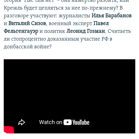
теория "Нас там нет" – она намертво разбита, или
Кремль будет цепляться за нее по-прежнему? В
разговоре участвуют: журналисты
Илья Барабанов
и
Виталий Сизов
, военный эксперт
Павел
Фельгенгауэр
и политик
Леонид Гозман
. Считаеть
ли стопроцентно доказанным участие РФ в
донбасской войне?