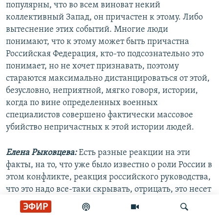
популярны, что во всем виноват некий
коллективный Запад, он причастен к этому. Либо
вытеснение этих событий. Многие люди
понимают, что к этому может быть причастна
Российская Федерация, кто-то подсознательно это
понимает, но не хочет признавать, поэтому
стараются максимально дистанцироваться от этой,
безусловно, неприятной, мягко говоря, истории,
когда по вине определенных военных
специалистов совершено фактически массовое
убийство непричастных к этой истории людей.
Елена Рыковцева:
Есть разные реакции на эти
факты, на то, что уже было известно о роли России в
этом конфликте, реакция российского руководства,
что это надо все-таки скрывать, отрицать, это несет
для нас некий негатив во внешнем мире.
ЭФИР
Руководство ДНР и ЛНР, естественно, им глупо