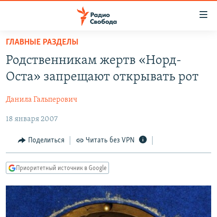
Ссылки
для
упрощенного
ГЛАВНЫЕ РАЗДЕЛЫ
ПРОГРАММЫ
доступа
Родственникам жертв «Норд-
ПОДКАСТЫ
Вернуться
Оста» запрещают открывать рот
к
АВТОРСКИЕ ПРОЕКТЫ
основному
Данила Гальперович
ЦИТАТЫ СВОБОДЫ
содержанию
Вернутся
18 января 2007
МНЕНИЯ
к
КУЛЬТУРА
Поделиться
Читать без VPN
главной
навигации
IDEL.РЕАЛИИ
Вернутся
Приоритетный источник в Google
КАВКАЗ.РЕАЛИИ
к
СЕВЕР.РЕАЛИИ
поиску
СИБИРЬ.РЕАЛИИ