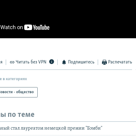
ся
Читать без VPN
Подпишитесь
Распечатать
е в категориях
овости - общество
ы по теме
ный стал лауреатом немецкой премии "Бэмби"