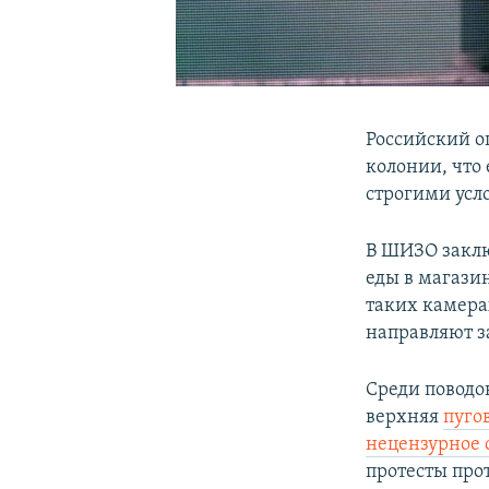
Российский о
колонии, что 
строгими усл
В ШИЗО заклю
еды в магазин
таких камера
направляют з
Среди поводо
верхняя
пуго
нецензурное 
протесты про