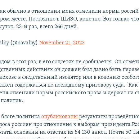
как обычно в отношении меня отменили нормы россий
ром месте. Постоянно в ШИЗО, конечно. Вот только что
суток. 23-й раз, всего 266 дней.
alny (@navalny)
November 21, 2023
одом в этот раз, в его соцсетях не сообщается. Он отмет
едственных действиях он должен был давно быть переве
лехове в следственный изолятор или в колонию особог
олжен содержаться по последнему приговору суда. "Как
ня отменили нормы российского права и держат на ст
политик.
в блоге политика
опубликованы
результаты проведённог
роса россиян про отношение к выборам президента Ро
льтаты основаны на ответах из 54 130 анкет. Почти 50 т