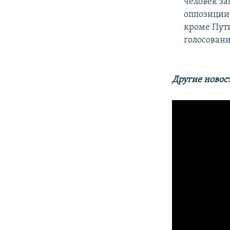
человек за
оппозиции.
кроме Пути
голосовани
Другие новос