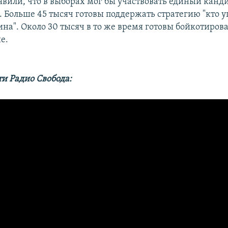
явили, что в выборах мог бы участвовать единый канди
 Больше 45 тысяч готовы поддержать стратегию "кто у
на". Около 30 тысяч в то же время готовы бойкотиров
е.
ти Радио Свобода: