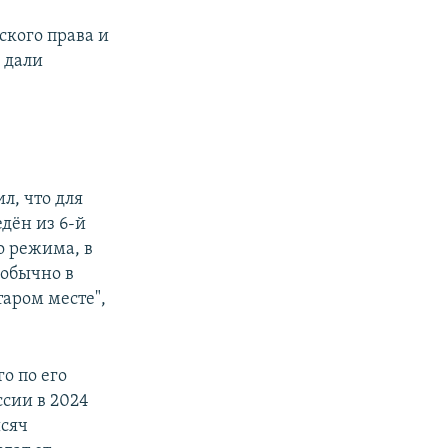
ского права и
 дали
ил, что для
дён из 6-й
о режима, в
 обычно в
аром месте",
о по его
ссии в 2024
ысяч