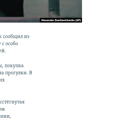
к сообщил из
 с особо
ей.
, покупка
на прогулки. В
их
сстёгнутая
ом
онии,