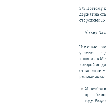
3/3 Поэтому 
держат на ста
очередные 15 
— Alexey Nav
Что стало пов
участия в сл
колонии в Ме
которой он д
отношении ме
резюмировал 
21 ноября 
просьбе оп
году. Резу