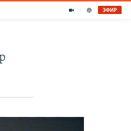
ЭФИР
р