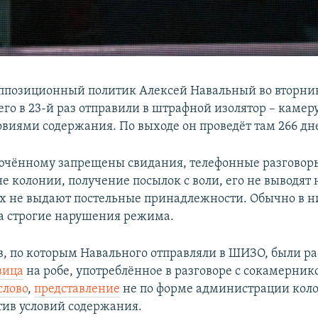
ппозиционный политик Алексей Навальный во вторни
его в 23-й раз отправили в штрафной изолятор – камеру
овиями содержания. По выходе он проведёт там 266 дн
чённому запрещены свидания, телефонные разговоры
е колонии, получение посылок с воли, его не выводят 
х не выдают постельные принадлежности. Обычно в н
а строгие нарушения режима.
в, по которым Навального отправляли в ШИЗО, были ра
вица
на робе, употреблённое в разговоре с сокамерник
слово
,
представление
не по форме администрации кол
тив условий содержания.