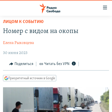
Ссылки
для
упрощенного
ЛИЦОМ К СОБЫТИЮ
ПРОГРАММЫ
доступа
Номер с видом на окопы
ПОДКАСТЫ
Вернуться
к
Елена Рыковцева
АВТОРСКИЕ ПРОЕКТЫ
основному
30 июня 2023
ЦИТАТЫ СВОБОДЫ
содержанию
Вернутся
МНЕНИЯ
Поделиться
Читать без VPN
к
КУЛЬТУРА
главной
Приоритетный источник в Google
навигации
IDEL.РЕАЛИИ
Вернутся
КАВКАЗ.РЕАЛИИ
к
СЕВЕР.РЕАЛИИ
поиску
СИБИРЬ.РЕАЛИИ