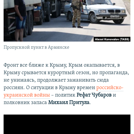
РАСПИСАНИЕ ВЕЩАНИЯ
ПОДПИШИТЕСЬ НА РАССЫЛКУ
СОЦИАЛЬНЫЕ СЕТИ
Пропускной пункт в Армянске
Фронт все ближе к Крыму, Крым окапывается, в
Крыму срывается курортный сезон, но пропаганда,
Все сайты РСЕ/РС
не унимаясь, продолжает заманивать сюда
россиян. О ситуации в Крыму времен
российско-
украинской войны
– политик
Рефат Чубаров
и
полковник запаса
Михаил Притула
.