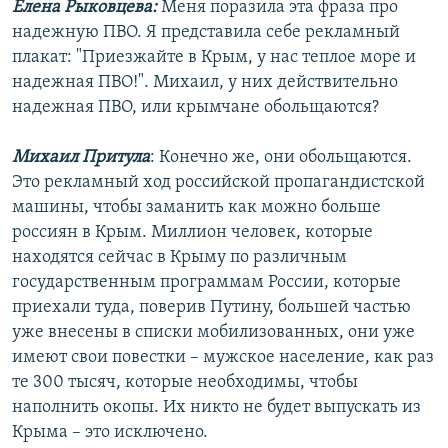
Елена Рыковцева:
Меня поразила эта фраза про
360p
надежную ПВО. Я представила себе рекламный
Auto
240p
360p
480p
480p
плакат: "Приезжайте в Крым, у нас теплое море и
720p
надежная ПВО!". Михаил, у них действительно
720p
1080p
надежная ПВО, или крымчане обольщаются?
1080p
Михаил Притула
: Конечно же, они обольщаются.
Это рекламный ход российской пропагандистской
машины, чтобы заманить как можно больше
россиян в Крым. Миллион человек, которые
находятся сейчас в Крыму по различным
государственным программам России, которые
приехали туда, поверив Путину, большей частью
уже внесены в списки мобилизованных, они уже
имеют свои повестки – мужское население, как раз
те 300 тысяч, которые необходимы, чтобы
наполнить окопы. Их никто не будет выпускать из
Крыма – это исключено.