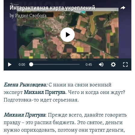
Интерактивная карта укреплений
by
Радио Свобода
No media source currently available
Auto
0:00
0:45
240p
Елена Рыковцева:
С нами на связи военный
360p
эксперт
Михаил Притула
. Чего и когда они ждут?
Auto
240p
360p
480p
480p
Подготовка-то идет серьезная.
720p
720p
1080p
Михаил Притула
: Прежде всего, давайте говорить
1080p
правду – это распил бюджета. Это святое, деньги
нужно оприходовать, поэтому они тратят деньги,