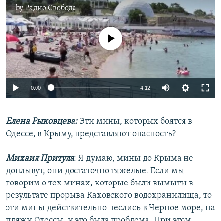
by
Радио Свобода
No media source currently available
Auto
0:00
4:12
240p
Елена Рыковцева:
Эти мины, которых боятся в
360p
Одессе, в Крыму, представляют опасность?
Auto
240p
360p
480p
480p
720p
Михаил Притула
: Я думаю, мины до Крыма не
720p
1080p
доплывут, они достаточно тяжелые. Если мы
1080p
говорим о тех минах, которые были вымыты в
результате прорыва Каховского водохранилища, то
эти мины действительно неслись в Черное море, на
пляжи Одессы, и это была проблема. При этом