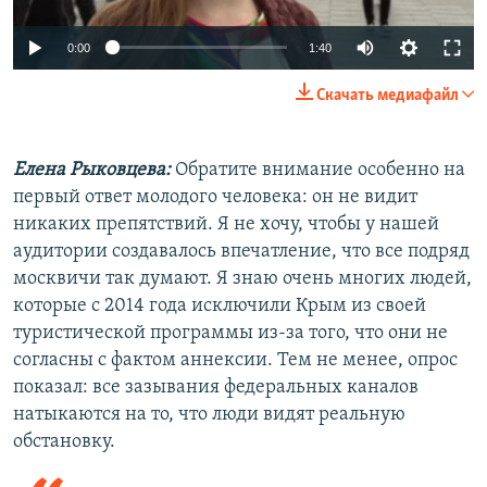
Auto
0:00
1:40
240p
Скачать медиафайл
360p
Auto
240p
360p
480p
480p
Елена Рыковцева:
Обратите внимание особенно на
первый ответ молодого человека: он не видит
720p
720p
1080p
никаких препятствий. Я не хочу, чтобы у нашей
1080p
аудитории создавалось впечатление, что все подряд
москвичи так думают. Я знаю очень многих людей,
которые с 2014 года исключили Крым из своей
туристической программы из-за того, что они не
согласны с фактом аннексии. Тем не менее, опрос
показал: все зазывания федеральных каналов
натыкаются на то, что люди видят реальную
обстановку.