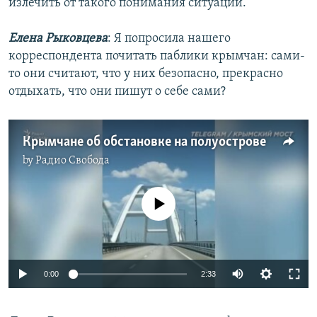
излечить от такого понимания ситуации.
Елена Рыковцева
: Я попросила нашего
корреспондента почитать паблики крымчан: сами-
то они считают, что у них безопасно, прекрасно
отдыхать, что они пишут о себе сами?
Крымчане об обстановке на полуострове
by
Радио Свобода
No media source currently available
Auto
0:00
2:33
240p