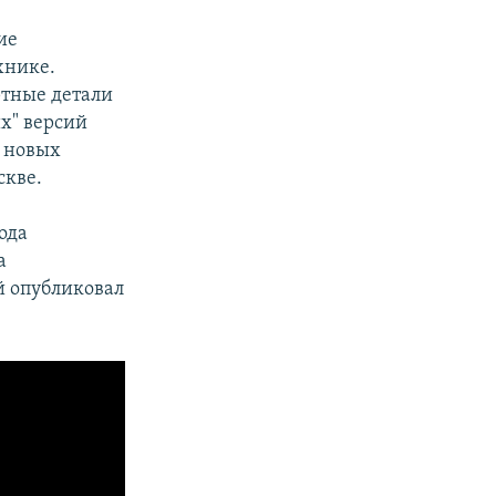
ие
хнике.
ртные детали
их" версий
у новых
скве.
ода
а
й опубликовал