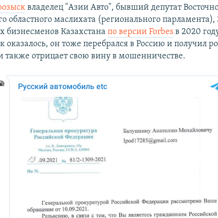
розыск
владелец "Азии Авто", бывший депутат Восточн
о областного маслихата (регионального парламента), 
х бизнесменов Казахстана
по версии Forbes
в 2020 год
ак оказалось, он тоже перебрался в Россию и получил р
и также отрицает свою вину в мошенничестве.