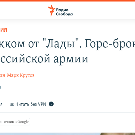
НИЯ
жком от "Лады". Горе-бр
оссийской армии
нин
Марк Крутов
3
ся
Читать без VPN
сточник в Google