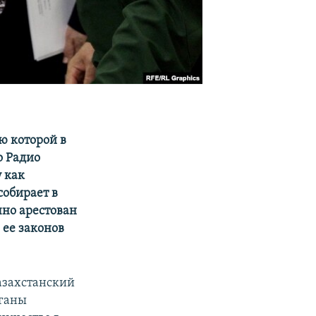
ю которой в
о Радио
 как
собирает в
чно арестован
 ее законов
азахстанский
рганы