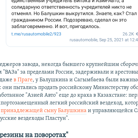
еджеров завода, некогда бывшего крупнейшим сборо
 "ВАЗа" за пределами России, задерживали и арестов
 даже
в Праге
, у Балушкина и Сагымбаева были важные
: они пытались продать российскому Министерству об
аботанное "Азией Авто" еще до краха в Казахстане: пе
портозамещенный легкий российский вездеход, кото
я
принадлежащей сыну Балушкина
и управляющейся 
усские вездеходы Пластун".
резины на поворотах"