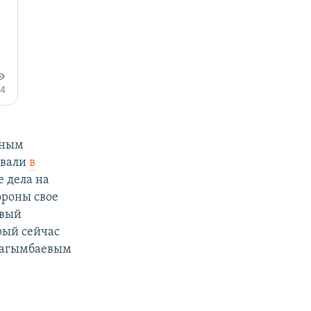
чным
ывали
в
 дела на
ороны свое
рвый
рый сейчас
Сагымбаевым