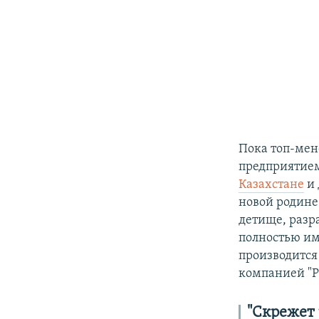
Пока топ-мен
предприятием
Казахстане
и
новой родине
детище, разр
полностью им
производитс
компанией "Р
"Скрежет 