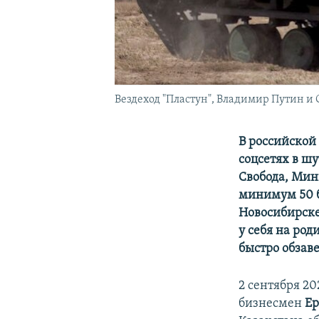
Вездеход "Пластун", Владимир Путин и
В российской
соцсетях в шу
Свобода, Мин
минимум 50 б
Новосибирске
у себя на ро
быстро обзав
2 сентября 20
бизнесмен
Ер