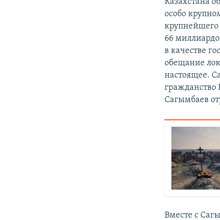
Казахстана о
особо крупно
крупнейшего 
66 миллиардо
в качестве г
обещание лока
настоящее. Са
гражданство Р
Сагымбаев от
Вместе с Саг