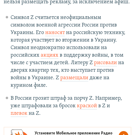
нельзя размещать рекламу, за исключением афиш.
Символ Z считается неофициальным
символом военной агрессии России против
Украины. Его
наносят
на российскую технику,
которая участвует во вторжении в Украину.
Символ неоднократно использовали на
российских
акциях
в поддержку войны, в том
числе с участием детей. Литеру Z
рисовали
на
дверях квартир тех, кто выступает против
войны в Украине. Z
размещали
даже на
курином филе.
В России грозит штраф за порчу Z. Например,
уже штрафовали за бросок
краской
в Z и
плевок
на Z.
Установите Мобильное приложение
Радио