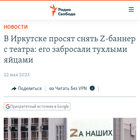
Ссылки
для
упрощенного
НОВОСТИ
ПРОГРАММЫ
доступа
В Иркутске просят снять Z-баннер
ПОДКАСТЫ
Вернуться
с театра: его забросали тухлыми
к
АВТОРСКИЕ ПРОЕКТЫ
яйцами
основному
ЦИТАТЫ СВОБОДЫ
содержанию
22 мая 2023
Вернутся
МНЕНИЯ
к
Поделиться
Читать без VPN
КУЛЬТУРА
главной
навигации
IDEL.РЕАЛИИ
Приоритетный источник в Google
Вернутся
КАВКАЗ.РЕАЛИИ
к
СЕВЕР.РЕАЛИИ
поиску
СИБИРЬ.РЕАЛИИ