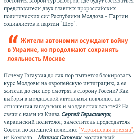
состоится второй тур выборов, где будут состязаться
представители двух главных пророссийских
политических сил Республики Молдова – Партии
социалистов и партии "Шор".
Жители автономии осуждают войну
в Украине, но продолжают сохранять
лояльность Москве
Почему Гагаузия до сих пор пытается блокировать
курс Молдовы на европейскую интеграцию, а ее
жители до сих пор смотрят в сторону России? Как
выборы в молдавской автономии повлияют на
отношения гагаузских и молдавских властей? На
связи с нами из Киева
Сергей Герасимчук
,
украинский политолог, заместитель председателя
Совета по внешней политике
"Украинская призма"
,
из Комрата –
Михаил Сиркели
, молдавский