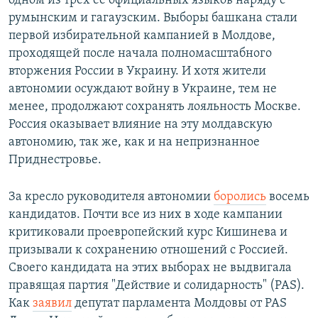
одном из трех ее официальных языков наряду с
румынским и гагаузским. Выборы башкана стали
первой избирательной кампанией в Молдове,
проходящей после начала полномасштабного
вторжения России в Украину. И хотя жители
автономии осуждают войну в Украине, тем не
менее, продолжают сохранять лояльность Москве.
Россия оказывает влияние на эту молдавскую
автономию, так же, как и на непризнанное
Приднестровье.
За кресло руководителя автономии
боролись
восемь
кандидатов. Почти все из них в ходе кампании
критиковали проевропейский курс Кишинева и
призывали к сохранению отношений с Россией.
Своего кандидата на этих выборах не выдвигала
правящая партия "Действие и солидарность" (PAS).
Как
заявил
депутат парламента Молдовы от PAS