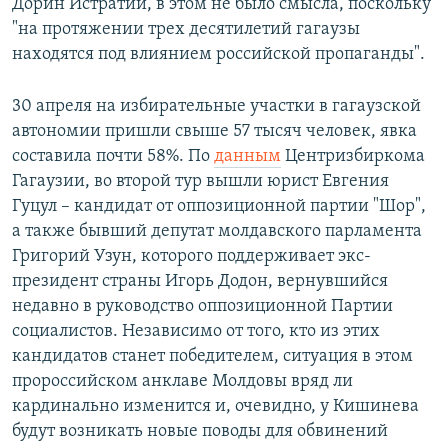
Дорин Истратий, в этом не было смысла, поскольку
"на протяжении трех десятилетий гагаузы
находятся под влиянием российской пропаганды".
30 апреля на избирательные участки в гагаузской
автономии пришли свыше 57 тысяч человек, явка
составила почти 58%. По
данным
Центризбиркома
Гагаузии, во второй тур вышли юрист Евгения
Гуцул – кандидат от оппозиционной партии "Шор",
а также бывший депутат молдавского парламента
Григорий Узун, которого поддерживает экс-
президент страны Игорь Додон, вернувшийся
недавно в руководство оппозиционной Партии
социалистов. Независимо от того, кто из этих
кандидатов станет победителем, ситуация в этом
пророссийском анклаве Молдовы вряд ли
кардинально изменится и, очевидно, у Кишинева
будут возникать новые поводы для обвинений