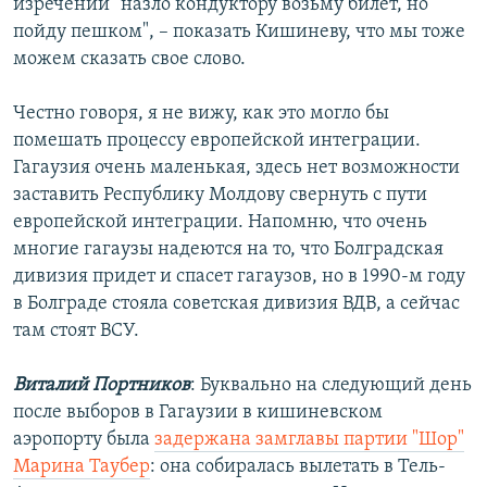
изречении "назло кондуктору возьму билет, но
пойду пешком", – показать Кишиневу, что мы тоже
можем сказать свое слово.
Честно говоря, я не вижу, как это могло бы
помешать процессу европейской интеграции.
Гагаузия очень маленькая, здесь нет возможности
заставить Республику Молдову свернуть с пути
европейской интеграции. Напомню, что очень
многие гагаузы надеются на то, что Болградская
дивизия придет и спасет гагаузов, но в 1990-м году
в Болграде стояла советская дивизия ВДВ, а сейчас
там стоят ВСУ.
Виталий Портников
: Буквально на следующий день
после выборов в Гагаузии в кишиневском
аэропорту была
задержана замглавы партии "Шор"
Марина Таубер
: она собиралась вылетать в Тель-