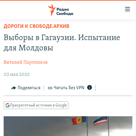
Ссылки
для
упрощенного
ДОРОГИ К СВОБОДЕ.АРХИВ
ПРОГРАММЫ
доступа
Выборы в Гагаузии. Испытание
ПОДКАСТЫ
Вернуться
для Молдовы
к
АВТОРСКИЕ ПРОЕКТЫ
основному
Виталий Портников
ЦИТАТЫ СВОБОДЫ
содержанию
Вернутся
02 мая 2023
МНЕНИЯ
к
КУЛЬТУРА
Поделиться
Читать без VPN
главной
навигации
IDEL.РЕАЛИИ
Вернутся
Приоритетный источник в Google
КАВКАЗ.РЕАЛИИ
к
СЕВЕР.РЕАЛИИ
поиску
СИБИРЬ.РЕАЛИИ