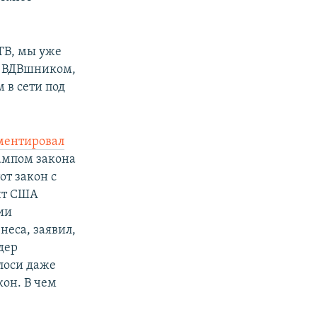
ТВ, мы уже
е ВДВшником,
 в сети под
ментировал
ампом закона
от закон с
ент США
ии
неса, заявил,
дер
лоси даже
кон. В чем