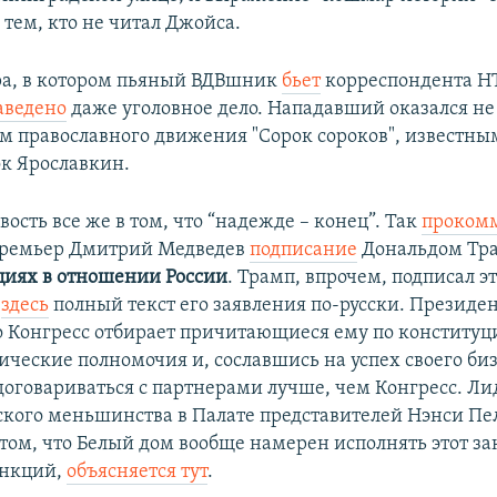
тем, кто не читал Джойса.
ра, в котором пьяный ВДВшник
бьет
корреспондента Н
аведено
даже уголовное дело. Нападавший оказался н
м православного движения "Сорок сороков", известным
к Ярославкин.
вость все же в том, что “надежде – конец”. Так
проком
премьер Дмитрий Медведев
подписание
Дональдом Тр
циях в отношении России
. Трамп, впрочем, подписал эт
–
здесь
полный текст его заявления по-русски. Презид
то Конгресс отбирает причитающиеся ему по конституц
ческие полномочия и, сославшись на успех своего биз
 договариваться с партнерами лучше, чем Конгресс. Ли
кого меньшинства в Палате представителей Нэнси Пе
том, что Белый дом вообще намерен исполнять этот за
анкций,
объясняется тут
.