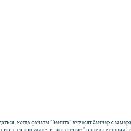
даться, когда фанаты “Зенита” вывесят баннер с заме
енинградской улице, и выражение “кошмар истории” с