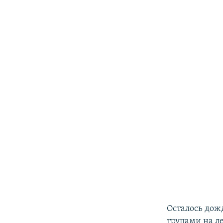
Осталось дож
трупами на л