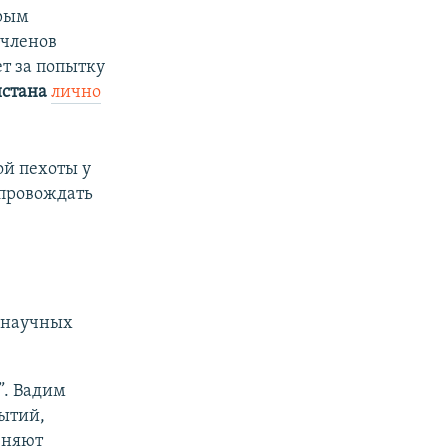
орым
 членов
ет за попытку
стана
лично
й пехоты у
опровождать
 научных
”. Вадим
ытий,
еняют