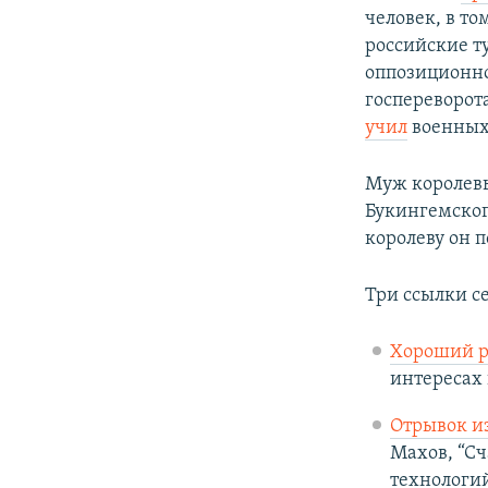
человек, в то
российские т
оппозиционн
госпереворот
учил
военных 
Муж королев
Букингемског
королеву он 
Три ссылки с
Хороший р
интересах 
Отрывок и
Махов, “Сч
технологии