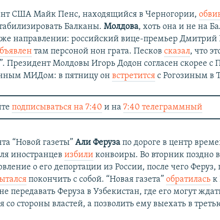
ент США Майк Пенс, находящийся в Черногории,
обви
табилизировать Балканы.
Молдова
, хоть она и не на Б
 же направлении: российский вице-премьер Дмитрий 
бъявлен
там персоной нон грата. Песков
сказал
, что э
. Президент Молдовы Игорь Додон согласен скорее с 
енным МИДом: в пятницу он
встретится
с Рогозиным в 
йте
подписываться на 7:40
и на
7:40 телеграммный
та “Новой газеты”
Али Феруза
по дороге в центр врем
ля иностранцев
избили
конвоиры. Во вторник поздно 
вление о его депортации из России, после чего Феруз, 
ытался
покончить с собой. “Новая газета”
обратилась
к 
е передавать Феруза в Узбекистан, где его могут ждат
 со стороны властей, а позволить ему выехать в треть