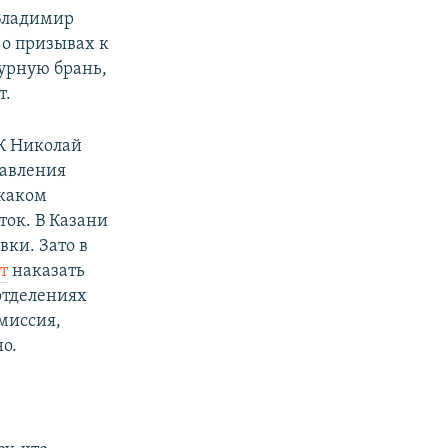
 Владимир
 о призывах к
зурную брань,
т.
БК Николай
тавления
 каком
ток. В Казани
овки. Зато в
т
наказать
отделениях
миссия,
о.