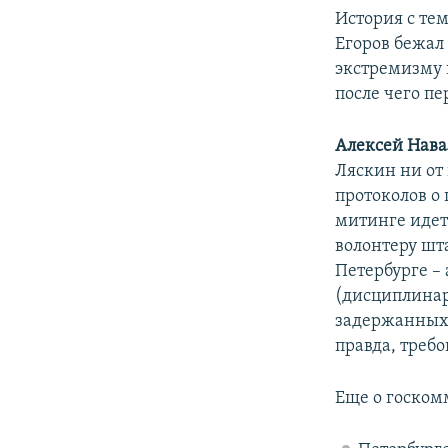
История с те
Егоров бежал 
экстремизму в
после чего пе
Алексей Нав
Ляскин ни от
протоколов о
митинге идет 
волонтеру шт
Петербурге –
(дисциплинар
задержанных 
правда, требо
Еще о госком