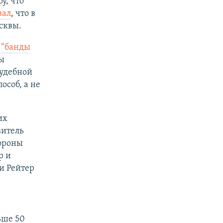
у, что
зал
, что в
сквы.
и
“банды
ы
судебной
особ, а не
их
витель
ороны
р и
ии Рейтер
ьше 50