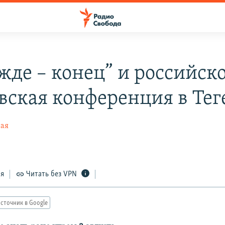
жде – конец” и российско
вская конференция в Тег
ная
ся
Читать без VPN
сточник в Google