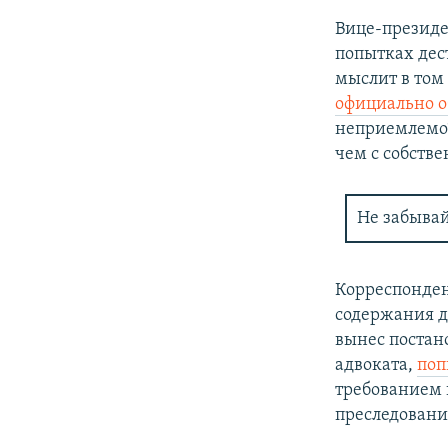
Вице-презид
попытках дес
мыслит в том
официально о
неприемлемо”
чем с собств
Не забыва
Корреспонден
содержания д
вынес постано
адвоката,
поп
требованием н
преследования