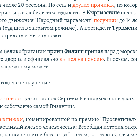
м числе 20 россиян. Но есть и
другие причины
, по кот
уристы разлюбили там отдыхать. В
Кыргызстане
шесть
ого движения "Народный парламент"
получили
до 14 л
а (суд шел в закрытом режиме). А президент
Туркмени
стрелять и метать ножи.
ы Великобритании
принц Филипп
принял парад морско
о дворца и официально
вышел на пенсию
. Впрочем, с
по-прежнему может.
егодня очень ученые:
азговор
с византистом Сергеем Ивановым о книжках,
и собственно самой Византии.
з книжки
, номинированной на премию “Просветитель
астливый клевер человечества: Всеобщая история откр
̆, конкуренции и богатства” - о том, как технологии м