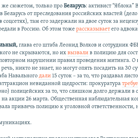
м же сюжетом, только про
Беларусь
: активист “Яблока”
в Беларусь от преследования российских властей (дело
 соцсетях), там его задержали на двое суток за нецен
редали в Россию. Об этом тоже
рассказывает
его адвока
альный,
глава его штаба Леонид Волков и сотрудник Ф
 кого не скрываются, но их
вызвали
в полицию для сос
 повторном нарушении правил проведения митинга. О
речь, никто не знает, но могут опять посадить на 30 су
аба Навального
дали
15 суток – за то, что раздавал лист
 аттракцион невиданной щедрости: прокуратура
требуе
но) полицейских за то, что слишком долго держали в 
на акции 26 марта. Общественная наблюдательная ко
вала привлечь полицию к уголовной ответственности, н
муникациях.