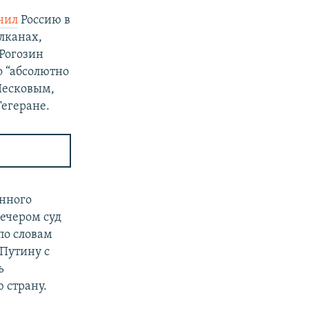
нил
Россию в
алканах,
Рогозин
то “абсолютно
Песковым,
Тегеране.
енного
вечером суд
по словам
Путину с
ь
ю страну.