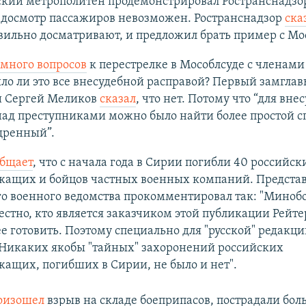
кий метрополитен продемонстрировал Ространснадзор
 досмотр пассажиров невозможен. Ространснадзор
ска
вильно досматривают, и предложил брать пример с Мо
много вопросов
к перестрелке в Мособлсуде с членам
ыло ли это все внесудебной расправой? Первый замглав
и Сергей Меликов
сказал
, что нет. Потому что “для вне
ад преступниками можно было найти более простой сп
щренный”.
общает
, что с начала года в Сирии погибли 40 российск
жащих и бойцов частных военных компаний. Предста
го военного ведомства прокомментировал так: "Миноб
естно, кто является заказчиком этой публикации Рейте
ее готовить. Поэтому специально для "русской" редакц
 Никаких якобы "тайных" захоронений российских
ащих, погибших в Сирии, не было и нет".
оизошел
взрыв на складе боеприпасов, пострадали бол