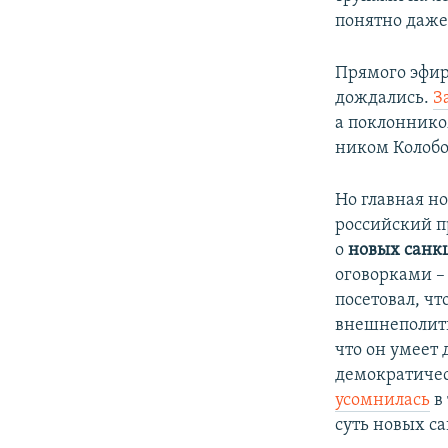
понятно даже 
Прямого эфи
дождались.
З
а поклоннико
ником Колобо
Но главная но
российский 
о
новых санк
оговорками 
посетовал, ч
внешнеполити
что он умеет
демократичес
усомнилась
в 
суть новых с