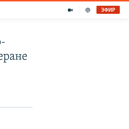
ЭФИР
-
еране