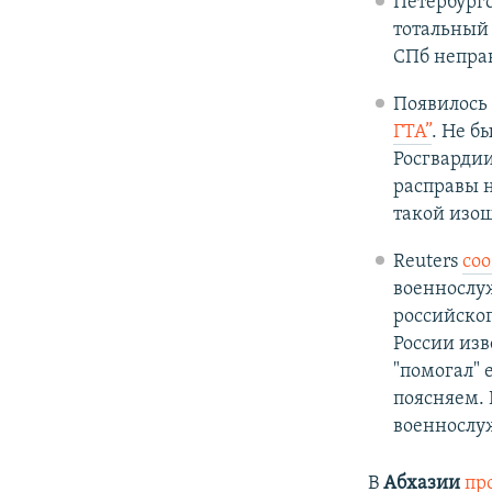
Петербургс
тотальный
СПб непра
Появилось
ГТА”
. Не б
Росгварди
расправы н
такой изо
Reuters
со
военнослу
российско
России изв
"помогал" 
поясняем.
военнослуж
В
Абхазии
пр