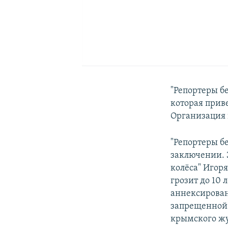
"Репортеры б
которая прив
Организация 
"Репортеры б
заключении. 
колёса" Игор
грозит до 10 
аннексирова
запрещенной 
крымского ж