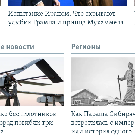
Испытание Ираном. Что скрывают
улыбки Трампа и принца Мухаммеда
е новости
Регионы
аке беспилотников
Как Параша Сибиря
ород погибли три
встретилась с импе
ка
или история одного