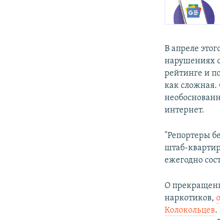
В апреле этог
нарушениях св
рейтинге и по
как сложная.
необоснованн
интернет.
"Репортеры б
штаб-квартир
ежегодно сост
О прекращени
наркотиков,
Колокольцев
.