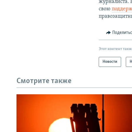
журналиста. 
свою
поддер
правозащитни
Поделить
Этот контент такж
Новости
Н
Смотрите также