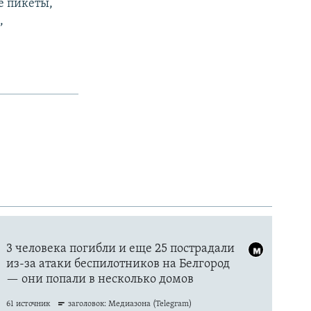
е пикеты,
,