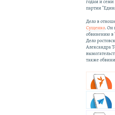
годам и семи
партии "Едина
Дело в отнош
Сущенко
. Он
обвинению в 
Дело ростовс
Александра Т
вымогательст
также обвини