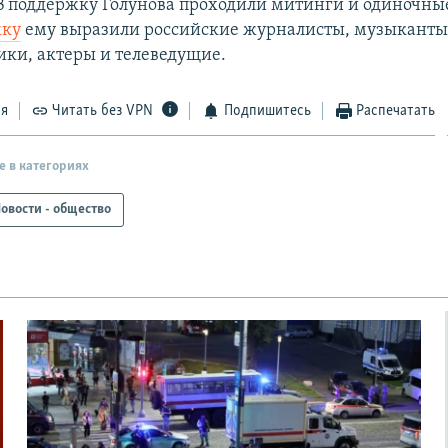
В поддержку Голунова проходили митинги и одиночны
жку
ему выразили российские журналисты, музыканты
ки, актеры и телеведущие.
ся
Читать без VPN
Подпишитесь
Распечатать
е в категориях
овости - общество