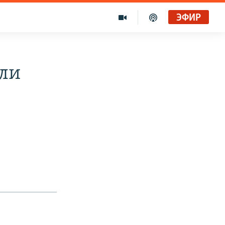
ЭФИР
али