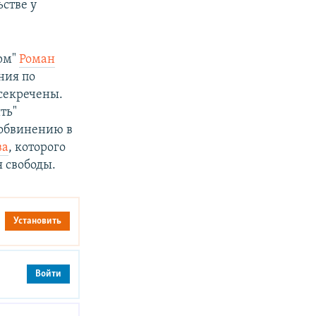
стве у
рм"
Роман
ния по
секречены.
ть"
 обвинению в
ва
, которого
 свободы.
Установить
Войти