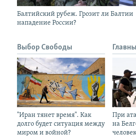
Балтийский рубеж. Грозит ли Балтии
нападение России?
Выбор Свободы
Главны
"Иран тянет время". Как
При ат
долго будет ситуация между
на Белг
миром и войной?
челове