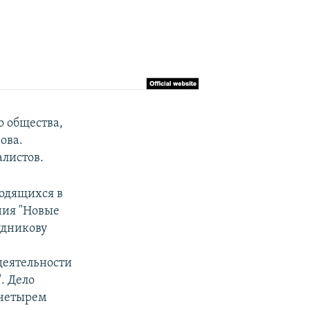
о общества,
ова.
листов.
ходящихся в
ния "Новые
удникову
 деятельности
. Дело
 четырем