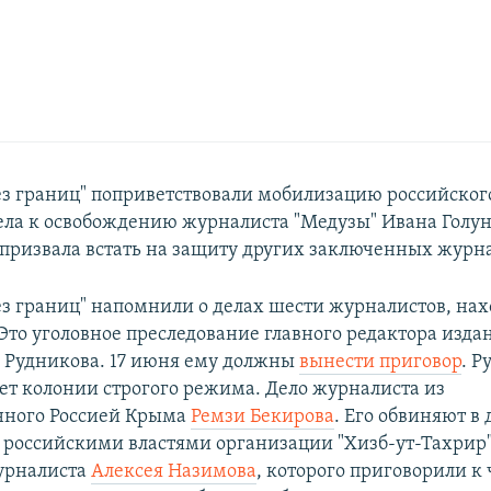
ез границ" поприветствовали мобилизацию российског
ела к освобождению журналиста "Медузы" Ивана Голун
призвала встать на защиту других заключенных журна
ез границ" напомнили о делах шести журналистов, на
Это уголовное преследование главного редактора изда
я Рудникова. 17 июня ему должны
вынести приговор
. Р
лет колонии строгого режима. Дело журналиста из
нного Россией Крыма
Ремзи Бекирова
. Его обвиняют в
российскими властями организации "Хизб-ут-Тахрир"
урналиста
Алексея Назимова
, которого приговорили к