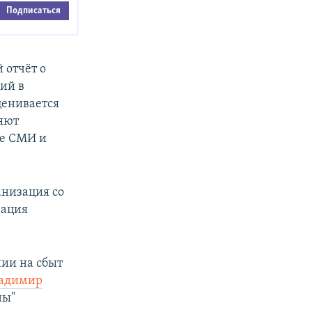
Подписаться
 отчёт о
ций в
оценивается
яют
ые СМИ и
анизация со
зация
нии на сбыт
ладимир
ны"