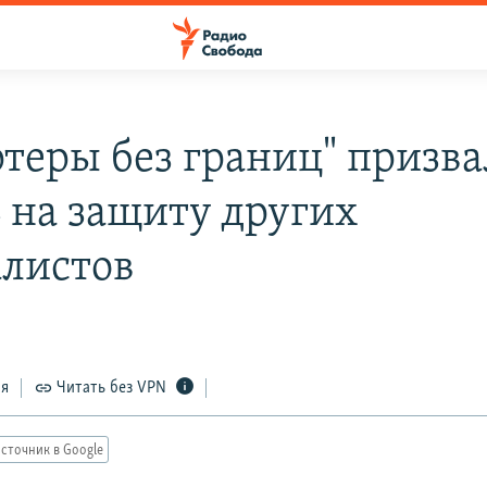
ртеры без границ" призв
ь на защиту других
листов
ся
Читать без VPN
сточник в Google