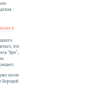
ьно
ндская
нения в
одного
тает, что
са "Бук",
на
рицает.
уже после
р Бородай