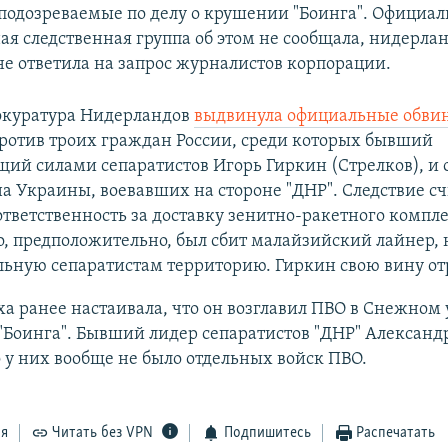
 подозреваемые по делу о крушении "Боинга". Официал
я следственная группа об этом не сообщала, нидерла
не ответила на запрос журналистов корпорации.
окуратура Нидерландов
выдвинула официальные обви
ротив троих граждан России, среди которых бывший
ий силами сепаратистов Игорь Гиркин (Стрелков), и 
 Украины, воевавших на стороне "ДНР". Следствие счи
ответственность за доставку зенитно-ракетного комплек
о, предположительно, был сбит малайзийский лайнер, 
ьную сепаратистам территорию. Гиркин свою вину от
а ранее настаивала, что он возглавил ПВО в Снежном 
Боинга". Бывший лидер сепаратистов "ДНР" Александ
о у них вообще не было отдельных войск ПВО.
ся
Читать без VPN
Подпишитесь
Распечатать