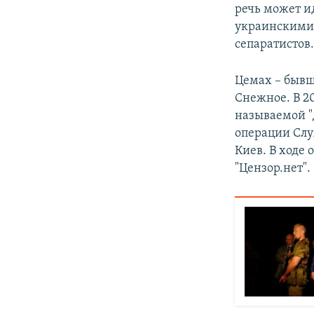
речь может ид
украинскими 
сепаратистов
Цемах – бывш
Снежное. В 2
называемой "
операции Сл
Киев. В ходе
"Цензор.нет".