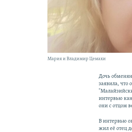
Мария и Владимир Цемахи
Дочь обменян
заявила, что 
"Малайзийски
интервью кан
они с отцом в
В интервью он
жил её отец 