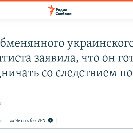
обменянного украинског
тиста заявила, что он го
дничать со следствием п
9
ся
Читать без VPN