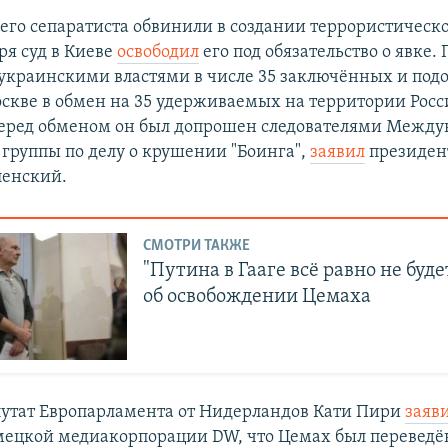
его сепаратиста обвинили в создании террористическ
ря суд в Киеве
освободил
его под обязательство о явке. 
украинскими властями в числе 35 заключённых и под
кве в обмен на 35 удерживаемых на территории Росс
еред обменом он был допрошен следователями Межд
 группы по делу о крушении "Боинга",
заявил
президен
ленский.
СМОТРИ ТАКЖЕ
"Путина в Гааге всё равно не буде
об освобождении Цемаха
утат Европарламента от Нидерландов Кати Пири
заяв
ецкой медиакорпорации DW, что Цемах был переведё