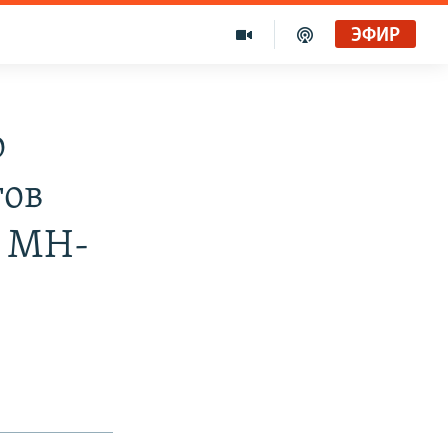
ЭФИР
о
тов
о MH-