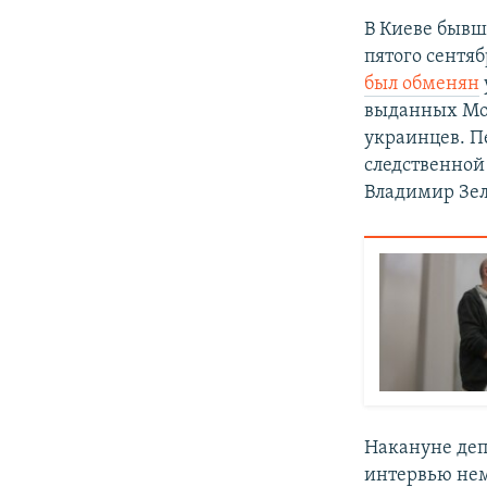
В Киеве бывш
пятого сентяб
был обменян
выданных Мос
украинцев. П
следственной
Владимир Зе
Накануне деп
интервью нем