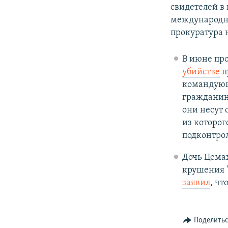
свидетелей в
международна
прокуратура 
В июне пр
убийстве
п
командующ
гражданина
они несут 
из которог
подконтрол
Дочь Цемах
крушения "
заявил
, чт
Поделить