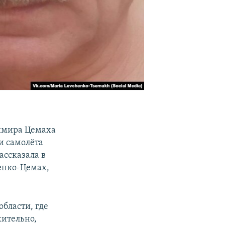
димира Цемаха
ии самолёта
ассказала в
енко-Цемах,
области, где
ительно,