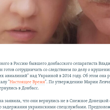
ного в Россию бывшего донбасского сепаратиста Вла
он готов сотрудничать со следствием по делу о крушен
х авиалиний" над Украиной в 2014 году. Об этом она р
алу "
Настоящее Время
". По утверждению Марии Левч
ернулись в Донбасс.
а заявила, что они вернулись не в Снежное Донецкой 
до задержания украинскими спецслужбами. Предполож