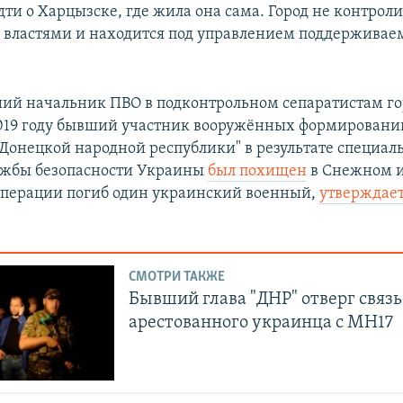
ти о Харцызске, где жила она сама. Город не контроли
властями и находится под управлением поддерживае
.
ий начальник ПВО в подконтрольном сепаратистам го
019 году бывший участник вооружённых формировани
Донецкой народной республики" в результате специал
ужбы безопасности Украины
был похищен
в Снежном и
 операции погиб один украинский военный,
утверждае
СМОТРИ ТАКЖЕ
Бывший глава "ДНР" отверг связь
арестованного украинца с MH17