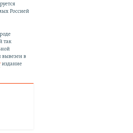
руется
мых Россией
роде
й так
ьной
 вывезен в
т
издание