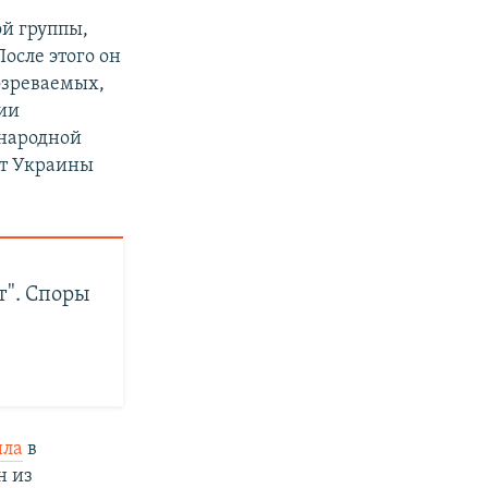
ой группы,
После этого он
озреваемых,
ии
ународной
т Украины
т". Споры
ила
в
н из