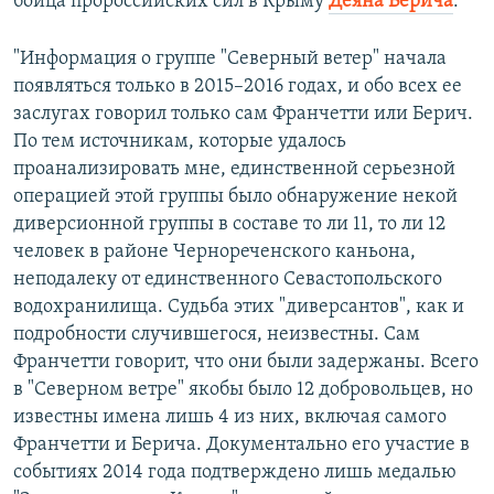
бойца пророссийских сил в Крыму
Деяна Берича
:
"Информация о группе "Северный ветер" начала
появляться только в 2015–2016 годах, и обо всех ее
заслугах говорил только сам Франчетти или Берич.
По тем источникам, которые удалось
проанализировать мне, единственной серьезной
операцией этой группы было обнаружение некой
диверсионной группы в составе то ли 11, то ли 12
человек в районе Чернореченского каньона,
неподалеку от единственного Севастопольского
водохранилища. Судьба этих "диверсантов", как и
подробности случившегося, неизвестны. Сам
Франчетти говорит, что они были задержаны. Всего
в "Северном ветре" якобы было 12 добровольцев, но
известны имена лишь 4 из них, включая самого
Франчетти и Берича. Документально его участие в
событиях 2014 года подтверждено лишь медалью