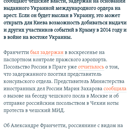
сообщают чешские власти, задержан на основании
выданного Украиной международного ордера на
арест. Если он будет выслан в Украину, это может
открыть для Киева возможность добиваться выдачи
и других участников событий в Крыму в 2014 году и
в войне на востоке Украины.
Франчетти
был задержан
в воскресенье на
паспортном контроле пражского аэропорта.
Посольство России в Праге уже
отчиталось
о том,
что задержанного посетил представитель
консульского отдела. Представитель Министерства
иностранных дел России Мария Захарова
сообщила
о вызове на беседу чешского посла в Москве и об
отправке российским посольством в Чехии ноты
протеста в чешский МИД.
Об Александре Франчетти, россиянине с видом на