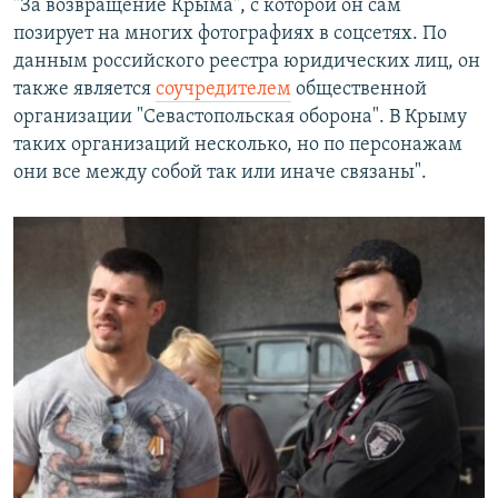
"За возвращение Крыма", с которой он сам
позирует на многих фотографиях в соцсетях. По
данным российского реестра юридических лиц, он
также является
соучредителем
общественной
организации "Севастопольская оборона". В Крыму
таких организаций несколько, но по персонажам
они все между собой так или иначе связаны".