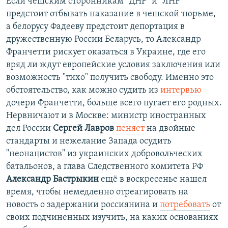
Если чешским сторонникам "ДНР" и "ЛНР"
предстоит отбывать наказание в чешской тюрьме,
а белорусу Фадееву предстоит депортация в
дружественную России Беларусь, то Александр
Франчетти рискует оказаться в Украине, где его
вряд ли ждут европейские условия заключения или
возможность "тихо" получить свободу. Именно это
обстоятельство, как можно судить из
интервью
дочери Франчетти, больше всего пугает его родных.
Нервничают и в Москве: министр иностранных
дел России
Сергей Лавров
пеняет
на двойные
стандарты и нежелание Запада осудить
"неонацистов" из украинских добровольческих
батальонов, а глава Следственного комитета РФ
Александр Бастрыкин
ещё в воскресенье нашел
время, чтобы немедленно отреагировать на
новость о задержании россиянина и
потребовать
от
своих подчиненных изучить, на каких основаниях