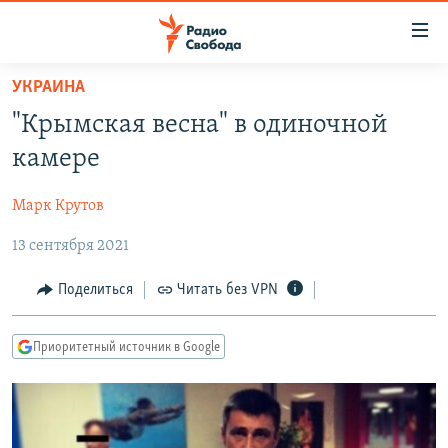
Ссылки
для
упрощенного
УКРАИНА
ПРОГРАММЫ
доступа
"Крымская весна" в одиночной
ПОДКАСТЫ
Вернуться
камере
к
АВТОРСКИЕ ПРОЕКТЫ
основному
Марк Крутов
ЦИТАТЫ СВОБОДЫ
содержанию
Вернутся
13 сентября 2021
МНЕНИЯ
к
КУЛЬТУРА
Поделиться
Читать без VPN
главной
навигации
IDEL.РЕАЛИИ
Вернутся
Приоритетный источник в Google
КАВКАЗ.РЕАЛИИ
к
СЕВЕР.РЕАЛИИ
поиску
СИБИРЬ.РЕАЛИИ