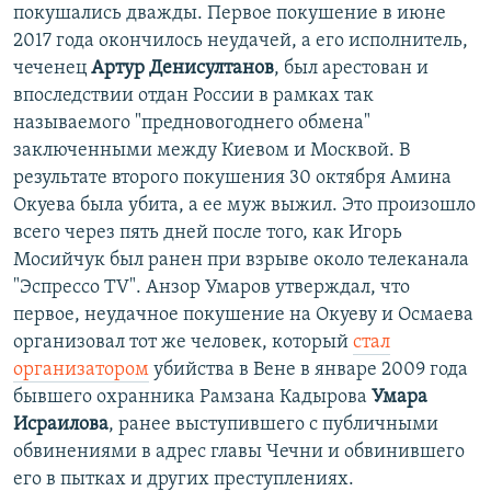
покушались дважды. Первое покушение в июне
2017 года окончилось неудачей, а его исполнитель,
чеченец
Артур Денисултанов
, был арестован и
впоследствии отдан России в рамках так
называемого "предновогоднего обмена"
заключенными между Киевом и Москвой. В
результате второго покушения 30 октября Амина
Окуева была убита, а ее муж выжил. Это произошло
всего через пять дней после того, как Игорь
Мосийчук был ранен при взрыве около телеканала
"Эспрессо TV". Анзор Умаров утверждал, что
первое, неудачное покушение на Окуеву и Осмаева
организовал тот же человек, который
стал
организатором
убийства в Вене в январе 2009 года
бывшего охранника Рамзана Кадырова
Умара
Исраилова
, ранее выступившего с публичными
обвинениями в адрес главы Чечни и обвинившего
его в пытках и других преступлениях.