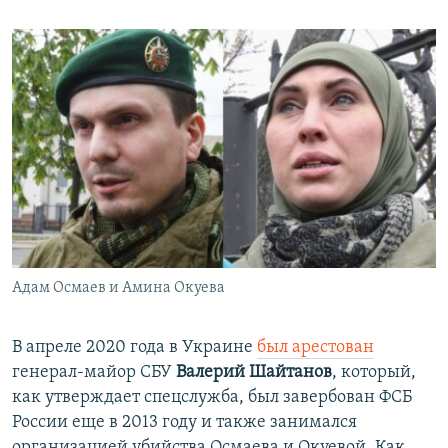
Адам Осмаев и Амина Окуева
В апреле 2020 года в Украине
был арестован
генерал-майор СБУ
Валерий Шайтанов
, который,
как утверждает спецслужба, был завербован ФСБ
России еще в 2013 году и также занимался
организацией убийства Осмаева и Окуевой. Как