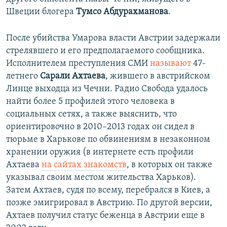
Швеции блогера
Тумсо Абдурахманова
.
После убийства Умарова власти Австрии задержали
стрелявшего и его предполагаемого сообщника.
Исполнителем преступления СМИ
называют
47-
летнего
Сарали Ахтаева
, жившего в австрийском
Линце выходца из Чечни. Радио Свобода удалось
найти более 5 профилей этого человека в
социальных сетях, а также выяснить, что
ориентировочно в 2010–2013 годах он сидел в
тюрьме в Харькове по обвинениям в незаконном
хранении оружия (в интернете есть профили
Ахтаева
на сайтах знакомств
, в которых он также
указывал своим местом жительства Харьков).
Затем Ахтаев, судя по всему, перебрался в Киев, а
позже эмигрировал в Австрию. По другой версии,
Ахтаев получил статус беженца в Австрии еще в