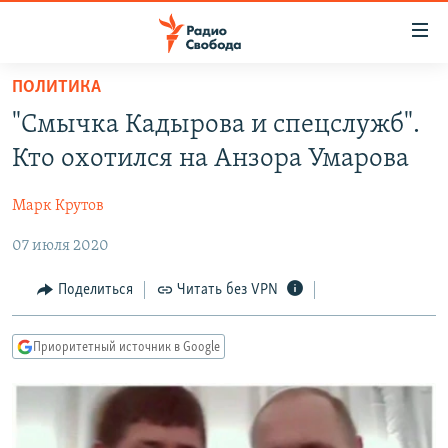
Ссылки
для
упрощенного
ПОЛИТИКА
ПРОГРАММЫ
доступа
"Смычка Кадырова и спецслужб".
ПОДКАСТЫ
Вернуться
Кто охотился на Анзора Умарова
к
АВТОРСКИЕ ПРОЕКТЫ
основному
Марк Крутов
ЦИТАТЫ СВОБОДЫ
содержанию
Вернутся
07 июля 2020
МНЕНИЯ
к
КУЛЬТУРА
Поделиться
Читать без VPN
главной
навигации
IDEL.РЕАЛИИ
Вернутся
Приоритетный источник в Google
КАВКАЗ.РЕАЛИИ
к
СЕВЕР.РЕАЛИИ
поиску
СИБИРЬ.РЕАЛИИ