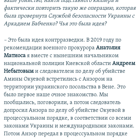
ваше убийство, найти подставного киллера и
фактически повторить такую же операцию, которая
была провернута Службой безопасности Украины с
Аркадием Бабченко? Чья это была идея?
–
Это была идея контрразведки. В 2019 году по
рекомендации военного прокурора
Анатолия
Матиоса
я вместе с нынешним начальником
национальной полиции Киевской области
Андреем
Небытовым
и следователем по делу об убийстве
Амины Окуевой встретились с Анзором на
территории украинского посольства в Вене. Это
было первое наше очное знакомство. Мы
пообщались, поговорили, а потом следователь
допросил Анзора по делу об убийстве Окуевой в
процессуальном порядке, в соответствии со всеми
законами Украины и международными законами.
Потом Анзор передал в процессуальном порядке