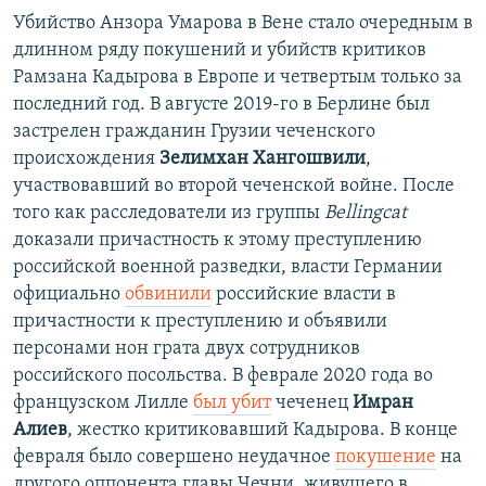
Убийство Анзора Умарова в Вене стало очередным в
длинном ряду покушений и убийств критиков
Рамзана Кадырова в Европе и четвертым только за
последний год. В августе 2019-го в Берлине был
застрелен гражданин Грузии чеченского
происхождения
Зелимхан Хангошвили
,
участвовавший во второй чеченской войне. После
того как расследователи из группы
Bellingcat
доказали причастность к этому преступлению
российской военной разведки, власти Германии
официально
обвинили
российские власти в
причастности к преступлению и объявили
персонами нон грата двух сотрудников
российского посольства. В феврале 2020 года во
французском Лилле
был убит
чеченец
Имран
Алиев
, жестко критиковавший Кадырова. В конце
февраля было совершено неудачное
покушение
на
другого оппонента главы Чечни, живущего в