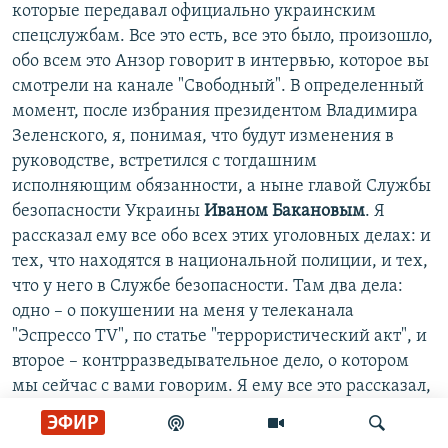
которые передавал официально украинским
спецслужбам. Все это есть, все это было, произошло,
обо всем это Анзор говорит в интервью, которое вы
смотрели на канале "Свободный". В определенный
момент, после избрания президентом Владимира
Зеленского, я, понимая, что будут изменения в
руководстве, встретился с тогдашним
исполняющим обязанности, а ныне главой Службы
безопасности Украины
Иваном Бакановым
. Я
рассказал ему все обо всех этих уголовных делах: и
тех, что находятся в национальной полиции, и тех,
что у него в Службе безопасности. Там два дела:
одно – о покушении на меня у телеканала
"Эспрессо TV", по статье "террористический акт", и
второе – контрразведывательное дело, о котором
мы сейчас с вами говорим. Я ему все это рассказал,
он выслушал, произвел на меня очень
ЭФИР
положительное впечатление, все записал. После