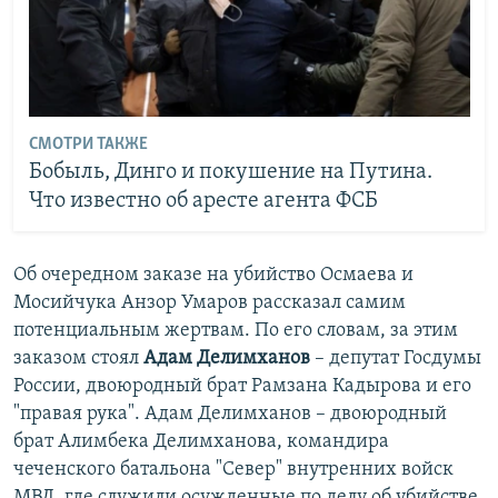
СМОТРИ ТАКЖЕ
Бобыль, Динго и покушение на Путина.
Что известно об аресте агента ФСБ
Об очередном заказе на убийство Осмаева и
Мосийчука Анзор Умаров рассказал самим
потенциальным жертвам. По его словам, за этим
заказом стоял
Адам Делимханов
– депутат Госдумы
России, двоюродный брат Рамзана Кадырова и его
"правая рука". Адам Делимханов – двоюродный
брат Алимбека Делимханова, командира
чеченского батальона "Север" внутренних войск
МВД, где служили осужденные по делу об убийстве