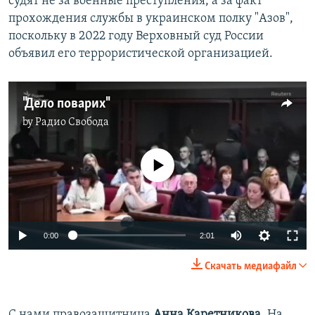
судят не за военные преступления, а за факт
прохождения службы в украинском полку "Азов",
поскольку в 2022 году Верховный суд России
объявил его террористической организацией.
"Дело поварих"
by
Радио Свобода
No media source currently available
Auto
0:00
2:01
240p
Скачать медиафайл
360p
Auto
240p
360p
480p
480p
С нами правозащитница
Анна Каретникова
. На