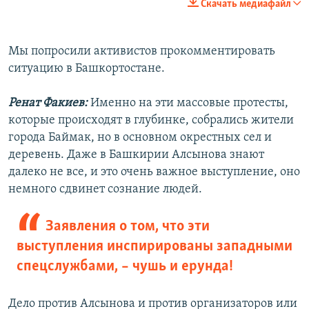
Скачать медиафайл
360p
Auto
240p
360p
480p
480p
Мы попросили активистов прокомментировать
ситуацию в Башкортостане.
720p
720p
1080p
1080p
Ренат Факиев:
Именно на эти массовые протесты,
которые происходят в глубинке, собрались жители
города Баймак, но в основном окрестных сел и
деревень. Даже в Башкирии Алсынова знают
далеко не все, и это очень важное выступление, оно
немного сдвинет сознание людей.
Заявления о том, что эти
выступления инспирированы западными
спецслужбами, – чушь и ерунда!
Дело против Алсынова и против организаторов или