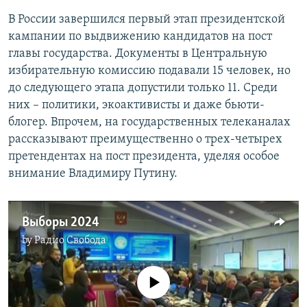
720p
720p
1080p
В России завершился первый этап президентской
1080p
кампании по выдвижению кандидатов на пост
главы государства. Документы в Центральную
избирательную комиссию подавали 15 человек, но
до следующего этапа допустили только 11. Среди
них – политики, экоактивисты и даже бьюти-
блогер. Впрочем, на государственных телеканалах
рассказывают преимущественно о трех-четырех
претендентах на пост президента, уделяя особое
внимание Владимиру Путину.
Выборы 2024
by
Радио Свобода
No media source currently available