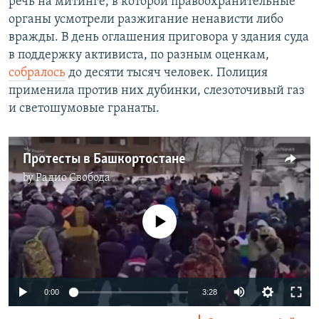
речь на митинге, в которой правоохранительные
органы усмотрели разжигание ненависти либо
вражды. В день оглашения приговора у здания суда
в поддержку активиста, по разным оценкам,
собралось
до десяти тысяч человек. Полиция
применила против них дубинки, слезоточивый газ
и светошумовые гранаты.
Протесты в Башкортостане
by
Радио Свобода
No media source currently available
Auto
0:00
3:28
240p