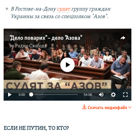
В Ростове-на-Дону
судят
группу граждан
Украины за связь со спецполком "Азов".
"Дело поварих" – дело "Азова"
by
Радио Свобода
No media source currently available
Auto
0:00
54:06
240p
Скачать медиафайл
360p
Auto
240p
360p
480p
480p
ЕСЛИ НЕ ПУТИН, ТО КТО?