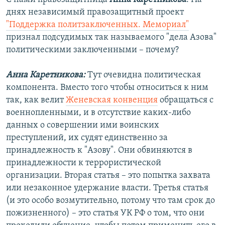
днях независимый правозащитный проект
720p
720p
1080p
"Поддержка политзаключенных. Мемориал"
1080p
признал подсудимых так называемого "дела Азова"
политическими заключенными – почему?
Анна Каретникова:
Тут очевидна политическая
компонента. Вместо того чтобы относиться к ним
так, как велит
Женевская конвенция
обращаться с
военнопленными, и в отсутствие каких-либо
данных о совершении ими воинских
преступлений, их судят единственно за
принадлежность к "Азову". Они обвиняются в
принадлежности к террористической
организации. Вторая статья – это попытка захвата
или незаконное удержание власти. Третья статья
(и это особо возмутительно, потому что там срок до
пожизненного) – это статья УК РФ о том, что они