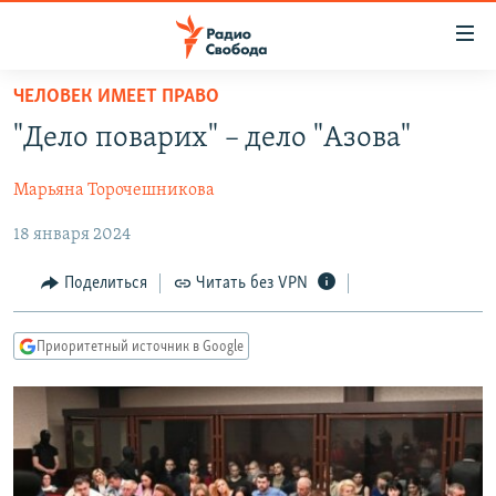
Ссылки
для
упрощенного
ЧЕЛОВЕК ИМЕЕТ ПРАВО
ПРОГРАММЫ
доступа
"Дело поварих" – дело "Азова"
ПОДКАСТЫ
Вернуться
к
Марьяна Торочешникова
АВТОРСКИЕ ПРОЕКТЫ
основному
18 января 2024
ЦИТАТЫ СВОБОДЫ
содержанию
Вернутся
МНЕНИЯ
Поделиться
Читать без VPN
к
КУЛЬТУРА
главной
Приоритетный источник в Google
навигации
IDEL.РЕАЛИИ
Вернутся
КАВКАЗ.РЕАЛИИ
к
СЕВЕР.РЕАЛИИ
поиску
СИБИРЬ.РЕАЛИИ