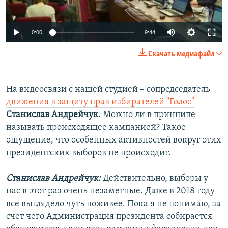
Auto
0:00
9:44
240p
Скачать медиафайл
360p
Auto
240p
360p
480p
480p
На видеосвязи с нашей студией – сопредседатель
движения в защиту прав избирателей "Голос"
720p
720p
1080p
Станислав Андрейчук
. Можно ли в принципе
1080p
называть происходящее кампанией? Такое
ощущение, что особенных активностей вокруг этих
президентских выборов не происходит.
Станислав Андрейчук:
Действительно, выборы у
нас в этот раз очень незаметные. Даже в 2018 году
все выглядело чуть поживее. Пока я не понимаю, за
счет чего Администрация президента собирается