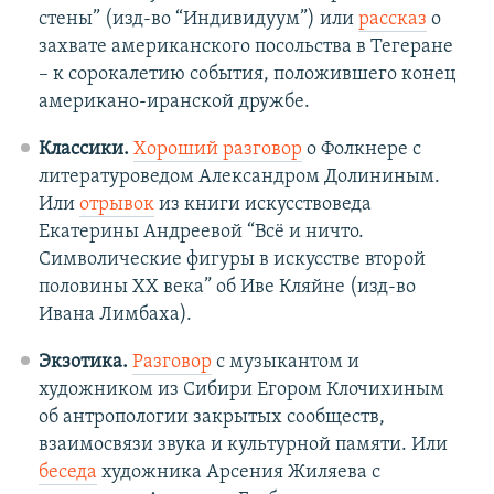
стены” (изд-во “Индивидуум”) или
рассказ
о
захвате американского посольства в Тегеране
– к сорокалетию события, положившего конец
американо-иранской дружбе.
Классики.
Хороший разговор
о Фолкнере с
литературоведом Александром Долининым.
Или
отрывок
из книги искусствоведа
Екатерины Андреевой “Всё и ничто.
Символические фигуры в искусстве второй
половины ХХ века” об Иве Кляйне (изд-во
Ивана Лимбаха).
Экзотика.
Разговор
с музыкантом и
художником из Сибири Егором Клочихиным
об антропологии закрытых сообществ,
взаимосвязи звука и культурной памяти. Или
беседа
художника Арсения Жиляева с