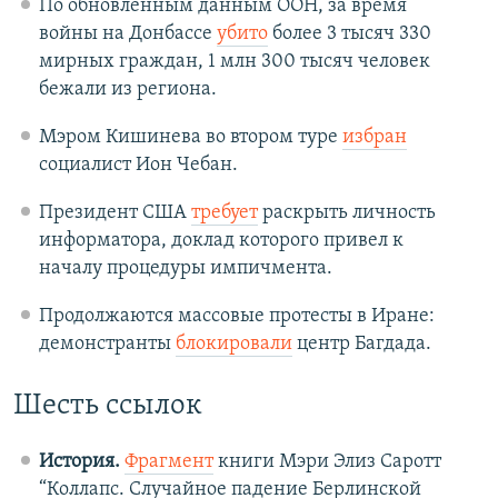
По обновленным данным ООН, за время
войны на Донбассе
убито
более 3 тысяч 330
мирных граждан, 1 млн 300 тысяч человек
бежали из региона.
Мэром Кишинева во втором туре
избран
социалист Ион Чебан.
Президент США
требует
раскрыть личность
информатора, доклад которого привел к
началу процедуры импичмента.
Продолжаются массовые протесты в Иране:
демонстранты
блокировали
центр Багдада.
Шесть ссылок
История.
Фрагмент
книги Мэри Элиз Саротт
“Коллапс. Cлучайное падение Берлинской