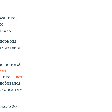
рудников
он
ков).
еперь им
х детей и
решение об
ила
итике, а
вот
 добивался
 “системным
около 20