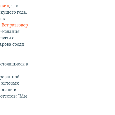
явил
, что
кущего года.
я в
.
Вот разговор
т-издания
связи с
арова среди
стоявшиеся в
и
ированной
, которых
попали в
отестов: “Мы