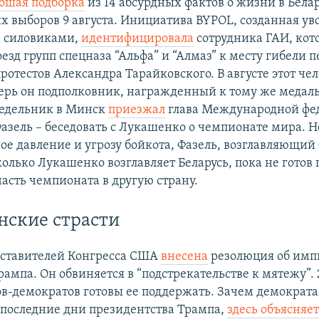
ошая подборка
из 14 абсурдных фактов о жизни в Бела
х выборов 9 августа. Инициатива BYPOL, созданная у
и силовиками,
идентифицировала
сотрудника ГАИ, ко
езд групп спецназа “Альфа” и “Алмаз” к месту гибели 
ротестов Александра Тарайковского. В августе этот че
ерь он подполковник, награжденный к тому же медал
онедельник в Минск
приезжал
глава Международной фе
Фазель – беседовать с Лукашенко о чемпионате мира. 
е давление и угрозу бойкота, Фазель, возглавляющи
колько Лукашенко возглавляет Беларусь, пока не готов
часть чемпионата в другую страну.
ские страсти
дставителей Конгресса США
внесена
резолюция об имп
ампа. Он обвиняется в “подстрекательстве к мятежу”. 
в-демократов готовы ее поддержать. Зачем демократ
последние дни президентства Трампа,
здесь объясняе