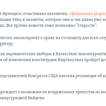
 Франциск осчастливил католичек,
официально разр
нкции чтиц и аколитов, которые они и так давно уже и
ах. Все прочие новости тоже немножко “старости”:
внесен законопроект о праве на госзащиту для всех со
руктур.
ала парламентские выборы в Казахстане неконкурент
м об изменении конституции Кыргызстана пройдет до
представителей Конгресса США внесена резолюция об 
реждает о возможности вооруженных протестов по все
 инаугурацией Байдена.