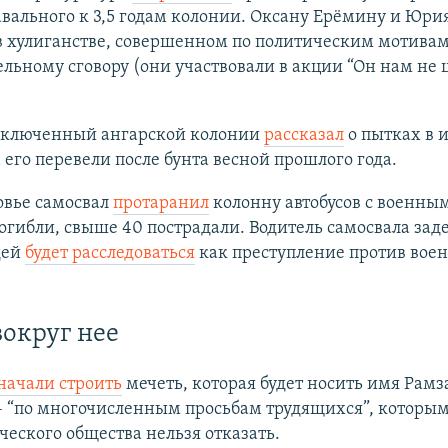
вального к 3,5 годам колонии. Оксану Ерёмину и Юр
в хулиганстве, совершенном по политическим мотивам
льному сговору (они участвовали в акции “Он нам не ц
ключенный ангарской колонии
рассказал
о пытках в 
 его перевели после бунта весной прошлого года.
овье самосвал
протаранил
колонну автобусов с военны
огибли, свыше 40 пострадали. Водитель самосвала зад
дей
будет расследоваться
как преступление против вое
вокруг нее
начали строить
мечеть, которая будет носить имя Рамз
 “по многочисленным просьбам трудящихся”, которым
еского общества нельзя отказать.