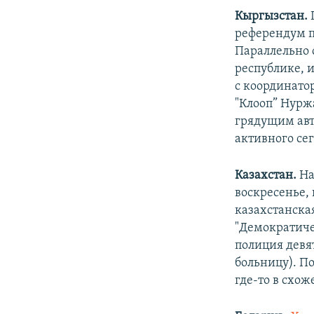
Кыргызстан.
референдум п
Параллельно 
республике, 
с координато
"Клооп” Нурж
грядущим авт
активного се
Казахстан.
На
воскресенье,
казахстанска
"Демократиче
полиция девят
больницу). 
где-то в схоже