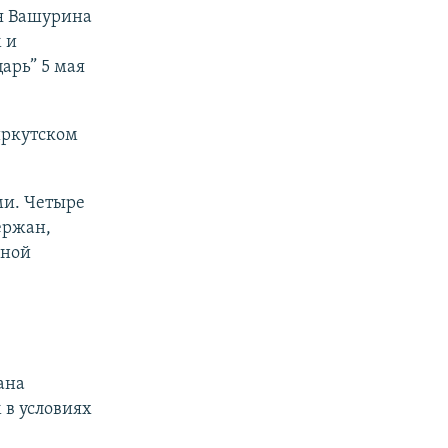
ия Вашурина
 и
арь” 5 мая
иркутском
ми. Четыре
ержан,
нной
ана
 в условиях