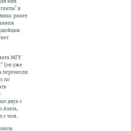
для них
агенты" в
лина: ранее
ванием
ардейцам
тает
хмата МГУ
” (он уже
ра перенесли
ть
по
ать
с
ше двух с
 Азата,
 с чем.
ников