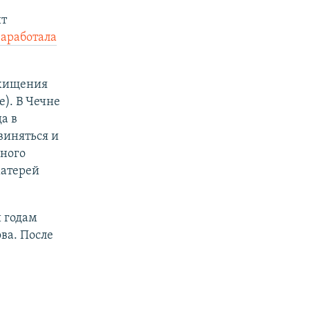
ит
заработала
охищения
). В Чечне
а в
виняться и
нного
матерей
и годам
ва. После