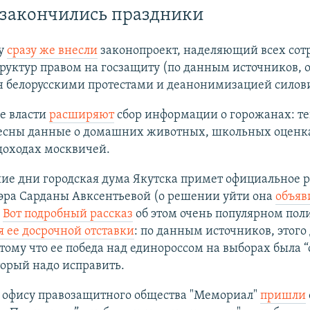
 закончились праздники
му
сразу же внесли
законопроект, наделяющий всех сот
руктур правом на госзащиту (по данным источников, 
н белорусскими протестами и деанонимизацией силови
е власти
расширяют
сбор информации о горожанах: т
есны данные о домашних животных, школьных оценка
доходах москвичей.
ие дни городская дума Якутска примет официальное 
эра Сарданы Авксентьевой (о решении уйти она
объяв
.
Вот подробный рассказ
об этом очень популярном пол
 ее досрочной отставки
: по данным источников, этого
тому что ее победа над единороссом на выборах была
торый надо исправить.
к офису правозащитного общества "Мемориал"
пришли