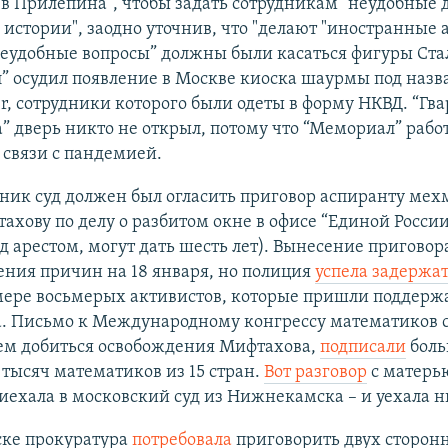
в Прилепина”, чтобы задать сотрудникам "неудобные 
 истории", заодно уточнив, что "делают "иностранные 
Неудобные вопросы” должны были касаться фигуры Ста
” осудил появление в Москве киоска шаурмы под наз
ner, сотрудники которого были одеты в форму НКВД. “Гв
 дверь никто не открыл, потому что “Мемориал” рабо
 связи с пандемией.
ник суд должен был огласить приговор аспиранту ме
ахову по делу о разбитом окне в офисе “Единой России
од арестом, могут дать шесть лет). Вынесение пригово
ения причин на 18 января, но полиция
успела задержа
ере восьмерых активистов, которые пришли поддерж
. Письмо к Международному конгрессу математиков 
ем добиться освобождения Мифтахова,
подписали
боль
тысяч математиков из 15 стран.
Вот разговор
с матерью
иехала в московский суд из Нижнекамска – и уехала ни
ске прокуратура
потребовала
приговорить двух сторон