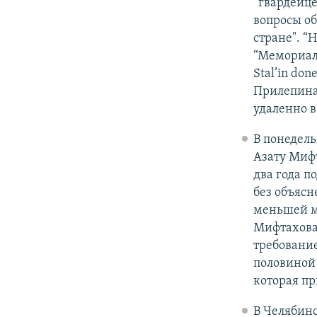
“гвардейце
вопросы об
стране". “
“Мемориал
Stal’in do
Прилепина”
удаленно в
В понедель
Азату Мифт
два года п
без объясн
меньшей м
Мифтахова
требовани
половиной 
которая пр
В Челябин