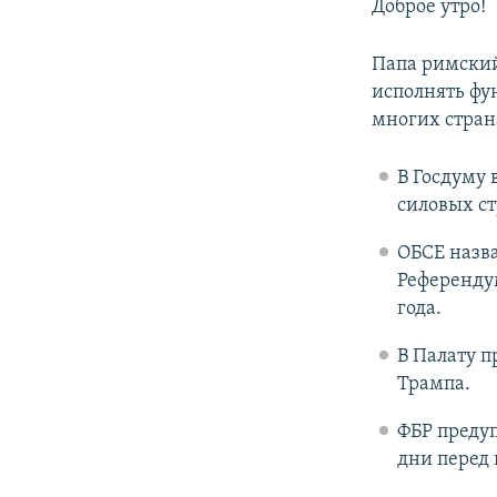
РАСПИСАНИЕ ВЕЩАНИЯ
Доброе утро!
ПОДПИШИТЕСЬ НА РАССЫЛКУ
Папа римский
исполнять фу
многих стран
В Госдуму 
силовых ст
ОБСЕ назв
Референду
года.
В Палату 
Трампа.
ФБР предуп
дни перед