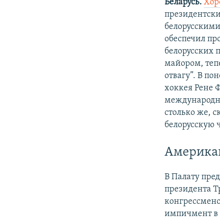
Беларусь.
Хор
президентски
белорусским
обеспечил про
белорусских п
майором, теп
отвагу”. В п
хоккея Рене 
международно
столько же, с
белорусскую 
Американ
В Палату пре
президента Тр
конгрессмено
импичмент в 