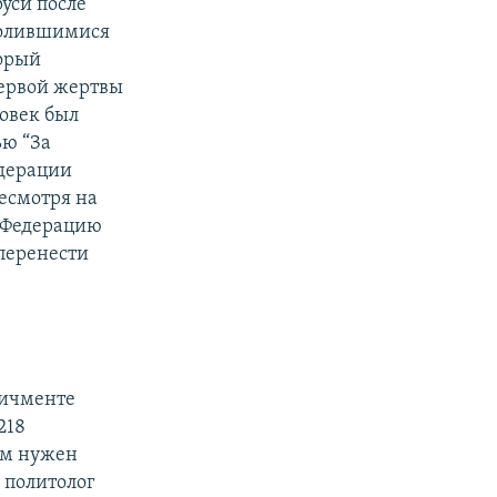
руси после
волившимися
торый
первой жертвы
ловек был
ью “За
дерации
Несмотря на
й Федерацию
 перенести
ичменте
218
ам нужен
т
политолог