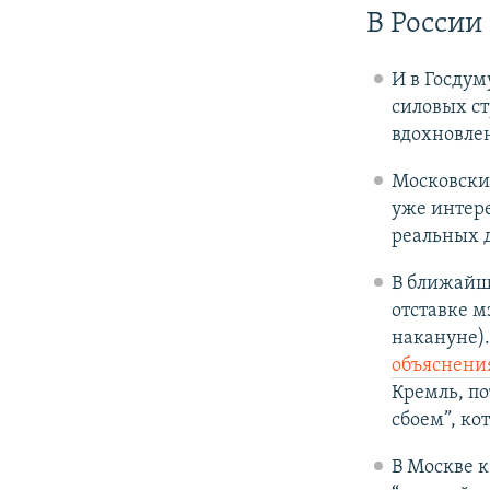
В России
И в Госду
силовых ст
вдохновле
Московски
уже интер
реальных 
В ближайш
отставке м
накануне)
объяснения
Кремль, по
сбоем”, ко
В Москве 