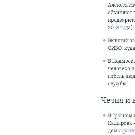
Алексея На
обвиняют 
предварите
2018 года).
Бывший за
СИЗО, куда
В Подмоск
человека п
гибель лю
службы.
Чечня и 
В Грозном
Кадырова –
демократич