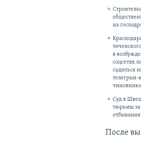
Строитель
обществен
на господр
Краснодар
чеченского
в возбужде
соцсетях п
садиться н
телеграм-к
чиновнико
Суд в Шве
тюрьмы за
отбывания 
После вы