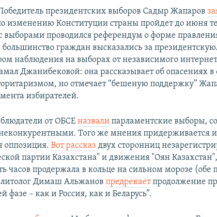
Победитель президентских выборов Садыр Жапаров
за
о изменению Конституции страны пройдет до июня те
с выборами проводился референдум о форме правлени
и большинство граждан высказались за президентскую
ром наблюдения на выборах от независимого интерне
амал Джанибековой: она рассказывает об опасениях в 
оритаризмом, но отмечает “бешеную поддержку” Жап
гмента избирателей.
блюдатели от ОБСЕ
назвали
парламентские выборы, со
 неконкурентными. Того же мнения придерживается 
я оппозиция.
Вот рассказ
двух сторонниц незарегистр
ской партии Казахстана" и движения "Оян Казахстан"
ь часов продержала в кольце на сильном морозе (обе 
Политолог Димаш Альжанов
предрекает
продолжение пр
й фазе – как и Россия, как и Беларусь”.