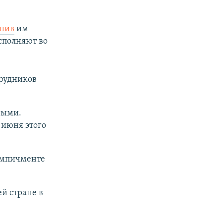
ешив
им
сполняют во
трудников
ными.
 июня этого
импичменте
й стране в