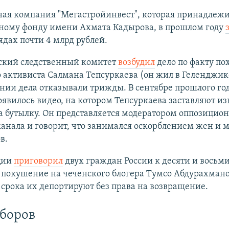
ная компания "Мегастройинвест", которая принадлеж
ному фонду имени Ахмата Кадырова, в прошлом году
ядах почти 4 млрд рублей.
ский следственный комитет
возбудил
дело по факту п
 активиста Салмана Тепсуркаева (он жил в Геленджике
нии дела отказывали трижды. В сентябре прошлого год
оявилось видео, на котором Тепсуркаева заставляют из
а бутылку. Он представляется модератором оппозицио
анала и говорит, что занимался оскорблением жен и 
в.
ции
приговорил
двух граждан России к десяти и восьм
 покушение на чеченского блогера Тумсо Абдурахмано
срока их депортируют без права на возвращение.
боров