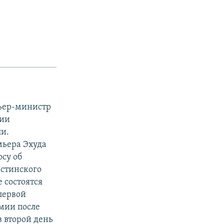
мьер-министр
нии
ли.
мьера Эхуда
су об
естинского
 состоятся
первой
мии после
 второй день