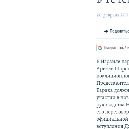
РАСПИСАНИЕ ВЕЩАНИЯ
ПОДПИШИТЕСЬ НА РАССЫЛКУ
20 февраля 200
Поделить
Приоритетный и
В Израиле па
Ариэль Шарон
коалиционног
Представител
Барака должн
участии в но
руководства Н
его перегово
официальной 
вступления Д