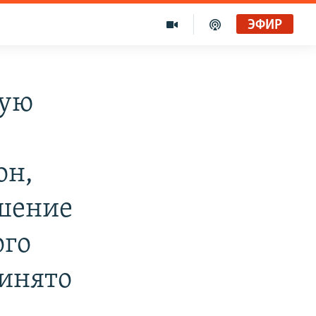
ЭФИР
рую
он,
ешение
ого
ринято