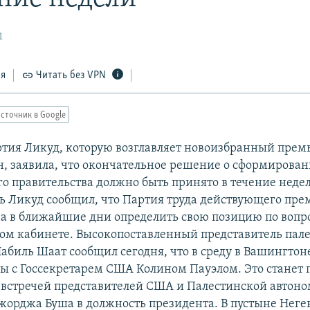
1
ся
Читать без VPN
сточник в Google
ртия Ликуд, которую возглавляет новоизбранный пре
, заявила, что окончательное решение о сформирова
о правительства должно быть принято в течение неде
ь Ликуд сообщил, что Партия труда действующего пре
а в ближайшие дни определить свою позицию по вопро
вом кабинете. Высокопоставленный представитель пал
абиль Шаат сообщил сегодня, что в среду в Вашингтоне
ры с Госсекретарем США Колином Пауэлом. Это станет 
встречей представителей США и Палестинской автоно
жорджа Буша в должность президента. В пустыне Негев