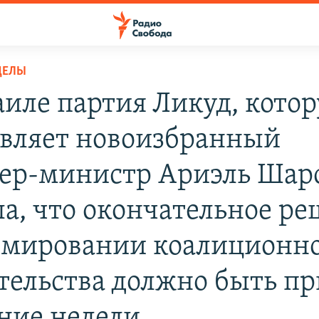
ДЕЛЫ
аиле партия Ликуд, кото
авляет новоизбранный
ер-министр Ариэль Шар
ла, что окончательное р
рмировании коалиционн
тельства должно быть п
ение недели