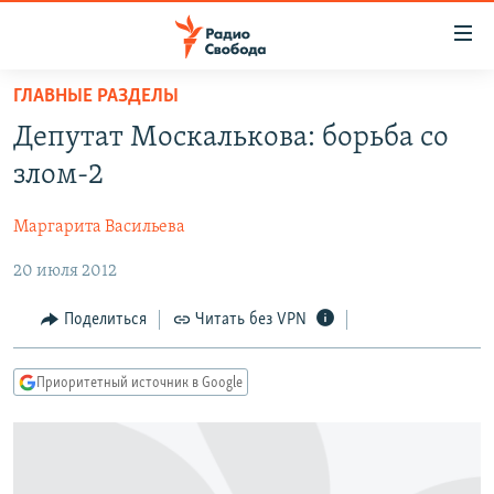
Ссылки
для
упрощенного
ГЛАВНЫЕ РАЗДЕЛЫ
ПРОГРАММЫ
доступа
Депутат Москалькова: борьба со
ПОДКАСТЫ
Вернуться
злом-2
к
АВТОРСКИЕ ПРОЕКТЫ
основному
Маргарита Васильева
ЦИТАТЫ СВОБОДЫ
содержанию
Вернутся
20 июля 2012
МНЕНИЯ
к
КУЛЬТУРА
Поделиться
Читать без VPN
главной
навигации
IDEL.РЕАЛИИ
Вернутся
Приоритетный источник в Google
КАВКАЗ.РЕАЛИИ
к
СЕВЕР.РЕАЛИИ
поиску
СИБИРЬ.РЕАЛИИ