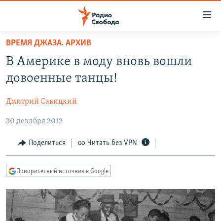
Ссылки
для
упрощенного
ВРЕМЯ ДЖАЗА. АРХИВ
ПРОГРАММЫ
доступа
В Америке в моду вновь вошли
ПОДКАСТЫ
Вернуться
довоенные танцы!
к
АВТОРСКИЕ ПРОЕКТЫ
основному
Дмитрий Савицкий
ЦИТАТЫ СВОБОДЫ
содержанию
Вернутся
30 декабря 2012
МНЕНИЯ
к
КУЛЬТУРА
Поделиться
Читать без VPN
главной
навигации
IDEL.РЕАЛИИ
Вернутся
Приоритетный источник в Google
КАВКАЗ.РЕАЛИИ
к
СЕВЕР.РЕАЛИИ
поиску
СИБИРЬ.РЕАЛИИ