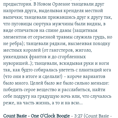
предыстория. В Новом Орлеане танцевали друг
напротив друга, выделывая кренделя местной
выпечки; танцевали прижавшись друг к другу так,
что пуговицы сюртука мужчины были видны, в
виде отпечатков на спине дамы (защитным
элементом от серьезной травмы служила грудь, но
не ребра); танцевали рядком, высмеивая походку
местных королей (от гангстеров, жиголо,
уикендных франтов и до сгорбленных
нуворишей..); танцевали, вскидывая руки и ноги
так, как будто собиралась улететь с плантаций юга
(что они в итоге и сделали!) – короче вариантов
было много. Целей было же было сильно меньше:
победить серое вещество и расслабиться, найти
себе подругу на грядущую ночь или, что случалось
реже, на часть жизнь, а то и на всю…
Count Basie - One O'Clock Boogie
– 3:27 (Count Basie -