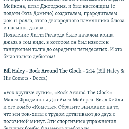
Мейкона, штат Джорджия, и был настоящим (с
подачи Фэта Домино) создателем, прародителем
рок-н-ролла, этого двоюродного племянника блюза
и пасынка джаза…
Появление Литтл Ричарда было началом конца
джаза в том виде, в котором он был известен
танцующей толпе до середины пятидесятых. И это
было только дебютом!
Bill Haley - Rock Around The Clock
– 2:14 (Bill Haley &
His Comets - Decca)
«Рок круглые сутки», «Rock Around The Clock» -
Макса Фридмана и Джеймса Майерса. Билл Хейли
и его комбо «Кометы». Обратите внимание на то,
что эти рок-хиты с трудом дотягивают до двух с
половиной минут. Эти спортивные упражнения
будущих бэйби-буммеров требовали