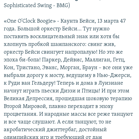
Sophisticated Swing - BMG)
«One O'Clock Boogie» - Каунта Бейси, 13 марта 47
года. Большой оркестр Бейси… Тут нужно
поставить восклицательный знак или хотя бы
хлопнуть пробкой шампанского: свинг жив,
оркестр Бейси свингует напропалую! Но это же
эпоха би-бопа! Паркер, Дейвис, Маллиган, Гетц,
Кон, Тристано, Эванс, Морган, Браун – все они уже
выбрали дорогу к мосту, ведущему в Нью-Джерси,
к Руди ван Гельдеру! Теперь и дома в Луизиане
начнут играть пьески Диззи и Птицы! И при этом
Великая Депрессия, прошедшая шоковую терапию
Второй Мировой, плавно переходит в эпоху
процветания. И народные массы все реже танцуют
и все чаще слушают. А если танцуют, то не
акробатический джиттербаг, достойный
олимпийских игр и требующий от дам