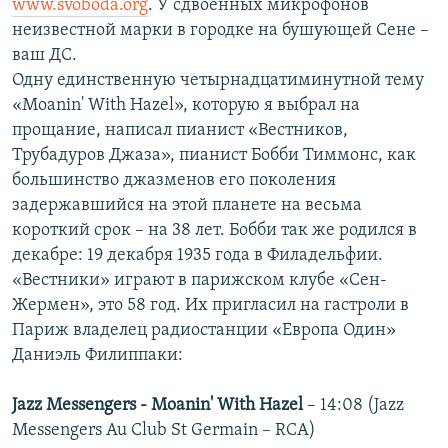
www.svoboda.org
. У сдвоенных микрофонов
неизвестной марки в городке на бушующей Сене –
ваш ДС.
Одну единственную четырнадцатиминутной тему
«Moanin' With Hazel», которую я выбрал на
прощание, написал пианист «Вестников,
Трубадуров Джаза», пианист Бобби Тиммонс, как
большинство джазменов его поколения
задержавшийся на этой планете на весьма
короткий срок – на 38 лет. Бобби так же родился в
декабре: 19 декабря 1935 года в Филадельфии.
«Вестники» играют в парижском клубе «Сен-
Жермен», это 58 год. Их пригласил на гастроли в
Париж владелец радиостанции «Европа Один»
Даниэль Филиппаки:
Jazz Messengers - Moanin' With Hazel
– 14:08 (Jazz
Messengers Au Club St Germain – RCA)