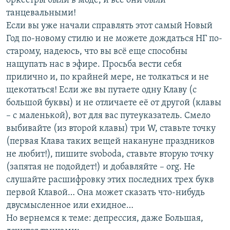
оркестры были в моде, и все они были
танцевальными!
Если вы уже начали справлять этот самый Новый
Год по-новому стилю и не можете дождаться НГ по-
старому, надеюсь, что вы всё еще способны
нащупать нас в эфире. Просьба вести себя
прилично и, по крайней мере, не толкаться и не
щекотаться! Если же вы путаете одну Клаву (с
большой буквы) и не отличаете её от другой (клавы
– с маленькой), вот для вас путеуказатель. Смело
выбивайте (из второй клавы) три W, ставьте точку
(первая Клава таких вещей накануне праздников
не любит!), пишите svoboda, ставьте вторую точку
(запятая не подойдет!) и добавляйте – org. Не
слушайте расшифровку этих последних трех букв
первой Клавой… Она может сказать что-нибудь
двусмысленное или ехидное…
Но вернемся к теме: депрессия, даже Большая,