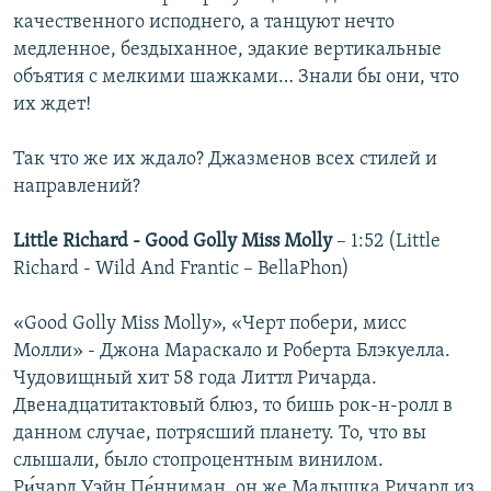
качественного исподнего, а танцуют нечто
медленное, бездыханное, эдакие вертикальные
объятия с мелкими шажками… Знали бы они, что
их ждет!
Так что же их ждало? Джазменов всех стилей и
направлений?
Little Richard - Good Golly Miss Molly
– 1:52 (Little
Richard - Wild And Frantic – BellaPhon)
«Good Golly Miss Molly», «Черт побери, мисс
Молли» - Джона Мараскало и Роберта Блэкуелла.
Чудовищный хит 58 года Литтл Ричарда.
Двенадцатитактовый блюз, то бишь рок-н-ролл в
данном случае, потрясший планету. То, что вы
слышали, было стопроцентным винилом.
Ри́чард Уэйн Пе́нниман, он же Малышка Ричард из