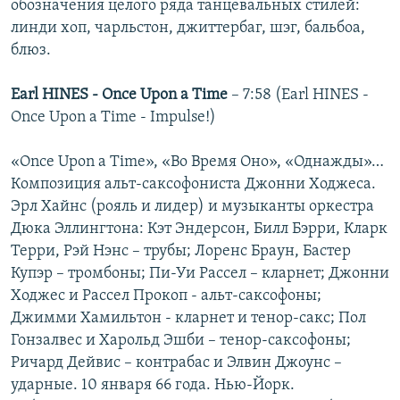
обозначения целого ряда танцевальных стилей:
линди хоп, чарльстон, джиттербаг, шэг, бальбоа,
блюз.
Earl HINES - Once Upon a Time
– 7:58 (Earl HINES -
Once Upon a Time - Impulse!)
«Once Upon a Time», «Во Время Оно», «Однажды»…
Композиция альт-саксофониста Джонни Ходжеса.
Эрл Хайнс (рояль и лидер) и музыканты оркестра
Дюка Эллингтона: Кэт Эндерсон, Билл Бэрри, Кларк
Терри, Рэй Нэнс – трубы; Лоренс Браун, Бастер
Купэр – тромбоны; Пи-Уи Рассел – кларнет; Джонни
Ходжес и Рассел Прокоп - альт-саксофоны;
Джимми Хамильтон - кларнет и тенор-сакс; Пол
Гонзалвес и Харольд Эшби – тенор-саксофоны;
Ричард Дейвис – контрабас и Элвин Джоунс –
ударные. 10 января 66 года. Нью-Йорк.