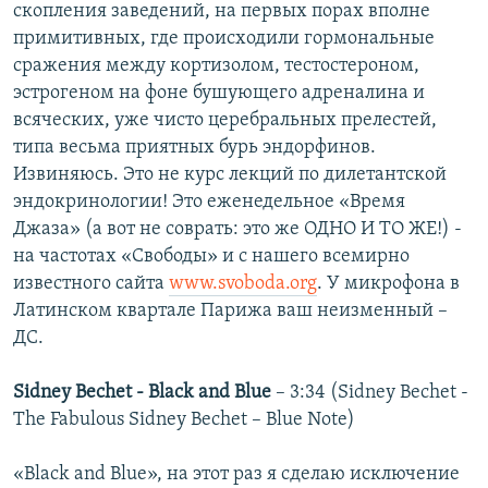
скопления заведений, на первых порах вполне
примитивных, где происходили гормональные
сражения между кортизолом, тестостероном,
эстрогеном на фоне бушующего адреналина и
всяческих, уже чисто церебральных прелестей,
типа весьма приятных бурь эндорфинов.
Извиняюсь. Это не курс лекций по дилетантской
эндокринологии! Это еженедельное «Время
Джаза» (а вот не соврать: это же ОДНО И ТО ЖЕ!) -
на частотах «Свободы» и с нашего всемирно
известного сайта
www.svoboda.org
. У микрофона в
Латинском квартале Парижа ваш неизменный –
ДС.
Sidney
Bechet -
Black
and
Blue
– 3:34 (Sidney Bechet -
The Fabulous Sidney Bechet – Blue Note)
«Black and Blue», на этот раз я сделаю исключение