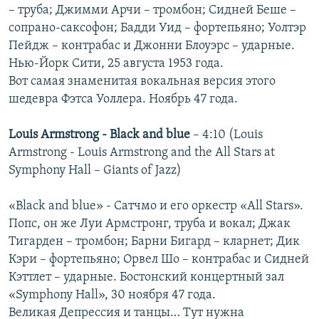
– труба; Джимми Арчи – тромбон; Сидней Беше –
сопрано-саксофон; Бадди Уид – фортепьяно; Уолтэр
Пейдж – контрабас и Джонни Блоуэрс – ударные.
Нью-Йорк Сити, 25 августа 1953 года.
Вот самая знаменитая вокальная версия этого
шедевра Фэтса Уоллера. Ноябрь 47 года.
Louis Armstrong - Black and blue
– 4:10 (Louis
Armstrong - Louis Armstrong and the All Stars at
Symphony Hall – Giants of Jazz)
«Black and blue» - Сатчмо и его оркестр «All Stars».
Попс, он же Луи Армстронг, труба и вокал; Джак
Тигарден – тромбон; Барни Бигард – кларнет; Дик
Кэри – фортепьяно; Орвел Шо – контрабас и Сидней
Кэттлет – ударные. Бостонский концертный зал
«Symphony Hall», 30 ноября 47 года.
Великая Депрессия и танцы… Тут нужна