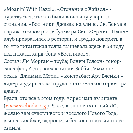
«Moanin' With Hazel», «Стенания с Хэйзел» -
чувствуется, что это были воистину упорные
стенания. «Вестники Джаза» на улице. Св. Бенуа в
парижском квартале бульвара Сен-Жермен. Нынче
клуб превратился в ресторан и трудно поверить в
то, что гигантская толпа танцевала здесь в 58 году
под накаты хард-бопа «Вестников».
Состав: Ли Морган – труба; Бенни Голсон- тенор-
саксофон; Автор композиции Бобби Тиммонс –
рояль; Джимми Мерит – контрабас; Арт Блейки –
лидер и ударник каптруда этого великого оркестра
джаза.
Вуаля, это все в этом году. Адрес наш вы знаете
(
www.svoboda.org
). Я же, ваш неизменный ДС,
желаю вам счастливого и веселого Нового Года,
всяческих благ, здоровья и бесконечного личного
свинга!