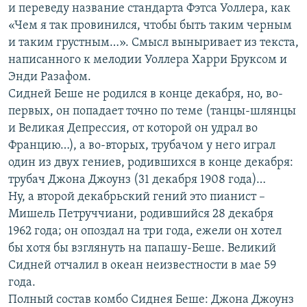
и переведу название стандарта Фэтса Уоллера, как
«Чем я так провинился, чтобы быть таким черным
и таким грустным…». Смысл выныривает из текста,
написанного к мелодии Уоллера Харри Бруксом и
Энди Разафом.
Сидней Беше не родился в конце декабря, но, во-
первых, он попадает точно по теме (танцы-шлянцы
и Великая Депрессия, от которой он удрал во
Францию…), а во-вторых, трубачом у него играл
один из двух гениев, родившихся в конце декабря:
трубач Джона Джоунз (31 декабря 1908 года)…
Ну, а второй декабрьский гений это пианист –
Мишель Петруччиани, родившийся 28 декабря
1962 года; он опоздал на три года, ежели он хотел
бы хотя бы взглянуть на папашу-Беше. Великий
Сидней отчалил в океан неизвестности в мае 59
года.
Полный состав комбо Сиднея Беше: Джона Джоунз