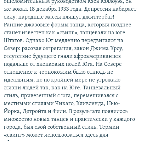
ошеломительным руководством Кэба Кэллоуэя, он
же вокал. 18 декабря 1933 года. Депрессия набирает
силу: народные массы пляшут джиттербаг!
Ранние джазовые формы танца, который позднее
станет известен как «свинг», танцевали на юге
Штатов. Однако Юг медленно передвигался на
Север: расовая сегрегация, закон Джима Кроу,
отсутствие будущего гнали афроамериканцев
подальше от хлопковых полей Юга. На Севере
отношение к чернокожим было отнюдь не
идеальным, но по крайней мере не угрожало
жизни людей так, как на Юге. Танцевальный
стиль, привезенный с юга, перемешивался с
местными стилями Чикаго, Кливленда, Нью-
Йорка, Детройта и Фили. В результате появилось
множество новых танцев и практически у каждого
города, был свой собственный стиль. Термин
«свинг» может использоваться здесь для