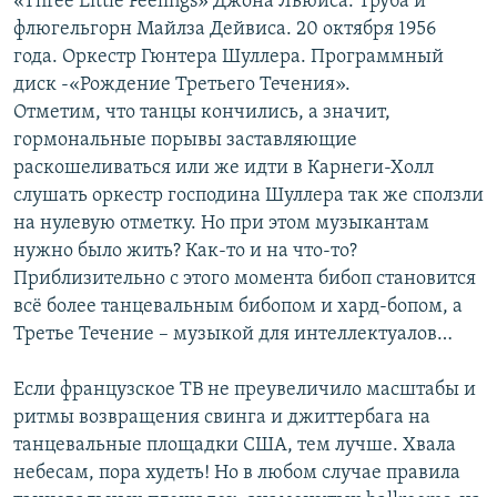
«Three Little Feelings» Джона Льюиса. Труба и
флюгельгорн Майлза Дейвиса. 20 октября 1956
года. Оркестр Гюнтера Шуллера. Программный
диск -«Рождение Третьего Течения».
Отметим, что танцы кончились, а значит,
гормональные порывы заставляющие
раскошеливаться или же идти в Карнеги-Холл
слушать оркестр господина Шуллера так же сползли
на нулевую отметку. Но при этом музыкантам
нужно было жить? Как-то и на что-то?
Приблизительно с этого момента бибоп становится
всё более танцевальным бибопом и хард-бопом, а
Третье Течение – музыкой для интеллектуалов…
Если французское ТВ не преувеличило масштабы и
ритмы возвращения свинга и джиттербага на
танцевальные площадки США, тем лучше. Хвала
небесам, пора худеть! Но в любом случае правила