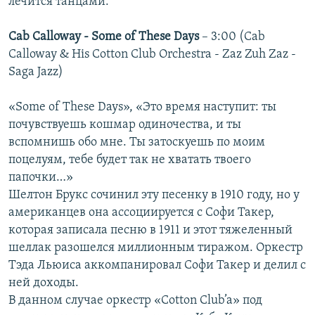
лечится танцами:
Cab Calloway - Some of These Days
– 3:00 (Cab
Calloway & His Cotton Club Orchestra - Zaz Zuh Zaz -
Saga Jazz)
«Some of These Days», «Это время наступит: ты
почувствуешь кошмар одиночества, и ты
вспомнишь обо мне. Ты затоскуешь по моим
поцелуям, тебе будет так не хватать твоего
папочки…»
Шелтон Брукс сочинил эту песенку в 1910 году, но у
американцев она ассоциируется с Софи Такер,
которая записала песню в 1911 и этот тяжеленный
шеллак разошелся миллионным тиражом. Оркестр
Тэда Льюиса аккомпанировал Софи Такер и делил с
ней доходы.
В данном случае оркестр «Cotton Club’a» под