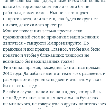
танцевальных площадок, знаменитых ballrooms, на
каком бы гормональном топливе они бы не
работали, изменились. Нынче все танцуют
напротив всех; или же так, как будто вокруг нет
никого, даже самого оркестра.
Мои же пожелания весьма просты: если
праздничный стол не прикончил ваши желания
двигаться – танцуйте! Импровизируйте! По
правилам и вне правил! Главное, чтобы вам было
приятно и чтобы у ближайших танцоров не
возникало бы неожиданных травм!
Финишная прямая, последняя финишная прямая
2012 года! Да избавят меня ангелы всех расцветок и
размеров от искушенья подвести итог этому… как
бы сказать… году…
В любом случае, напомню наш адрес, который вы
не найдете напечатанным петитом на бутылках
шампанского, не говоря уже о других напитках: это