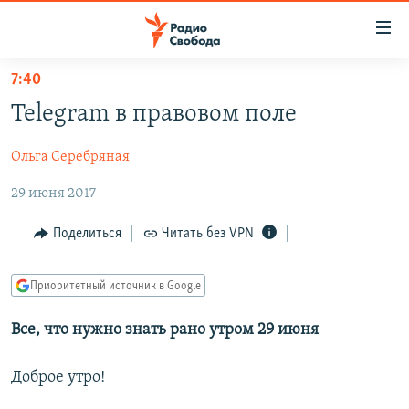
Ссылки
для
упрощенного
7:40
ПРОГРАММЫ
доступа
Telegram в правовом поле
ПОДКАСТЫ
Вернуться
к
Ольга Серебряная
АВТОРСКИЕ ПРОЕКТЫ
основному
29 июня 2017
ЦИТАТЫ СВОБОДЫ
содержанию
Вернутся
МНЕНИЯ
Поделиться
Читать без VPN
к
КУЛЬТУРА
главной
Приоритетный источник в Google
навигации
IDEL.РЕАЛИИ
Вернутся
КАВКАЗ.РЕАЛИИ
Все, что нужно знать рано утром 29 июня
к
СЕВЕР.РЕАЛИИ
поиску
Доброе утро!
СИБИРЬ.РЕАЛИИ