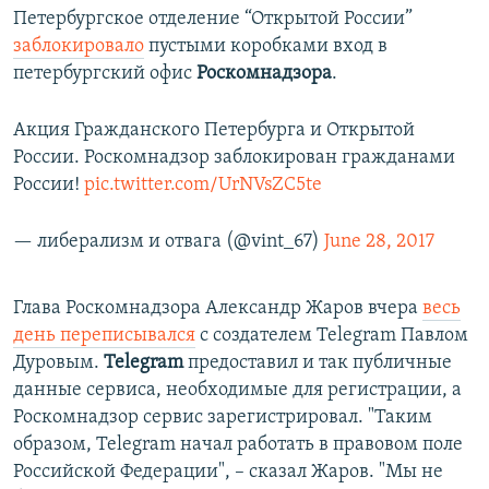
Петербургское отделение “Открытой России”
РАСПИСАНИЕ ВЕЩАНИЯ
заблокировало
пустыми коробками вход в
ПОДПИШИТЕСЬ НА РАССЫЛКУ
петербургский офис
Роскомнадзора
.
СОЦИАЛЬНЫЕ СЕТИ
Акция Гражданского Петербурга и Открытой
России. Роскомнадзор заблокирован гражданами
России!
pic.twitter.com/UrNVsZC5te
— либерализм и отвага (@vint_67)
June 28, 2017
Все сайты РСЕ/РС
Глава Роскомнадзора Александр Жаров вчера
весь
день переписывался
с создателем Telegram Павлом
Дуровым.
Telegram
предоставил и так публичные
данные сервиса, необходимые для регистрации, а
Роскомнадзор сервис зарегистрировал. "Таким
образом, Telegram начал работать в правовом поле
Российской Федерации", – сказал Жаров. "Мы не