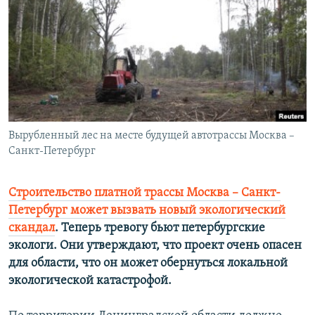
РАСПИСАНИЕ ВЕЩАНИЯ
ПОДПИШИТЕСЬ НА РАССЫЛКУ
СОЦИАЛЬНЫЕ СЕТИ
Вырубленный лес на месте будущей автотрассы Москва –
Cанкт-Петербург
Все сайты РСЕ/РС
Строительство платной трассы Москва – Cанкт-
Петербург может вызвать новый экологический
скандал
. Теперь тревогу бьют петербургские
экологи. Они утверждают, что проект очень опасен
для области, что он может обернуться локальной
экологической катастрофой.