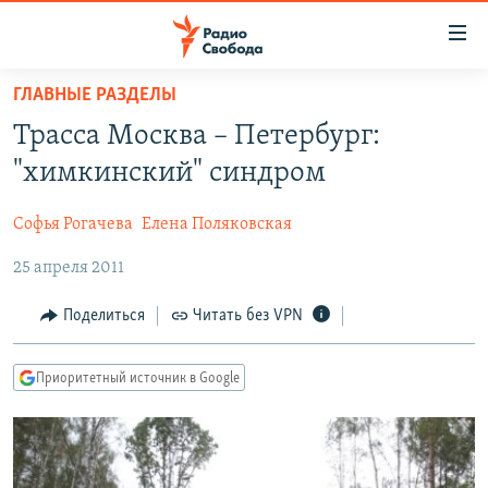
Ссылки
для
упрощенного
ГЛАВНЫЕ РАЗДЕЛЫ
ПРОГРАММЫ
доступа
Трасса Москва – Петербург:
ПОДКАСТЫ
Вернуться
"химкинский" синдром
к
АВТОРСКИЕ ПРОЕКТЫ
основному
Софья Рогачева
Елена Поляковская
ЦИТАТЫ СВОБОДЫ
содержанию
Вернутся
25 апреля 2011
МНЕНИЯ
к
КУЛЬТУРА
Поделиться
Читать без VPN
главной
навигации
IDEL.РЕАЛИИ
Вернутся
Приоритетный источник в Google
КАВКАЗ.РЕАЛИИ
к
СЕВЕР.РЕАЛИИ
поиску
СИБИРЬ.РЕАЛИИ