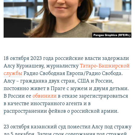
РАСПИСАНИЕ ВЕЩАНИЯ
ПОДПИШИТЕСЬ НА РАССЫЛКУ
СОЦИАЛЬНЫЕ СЕТИ
18 октября 2023 года российские власти задержали
Алсу Курмашеву, журналистку
Татаро-Башкирской
Все сайты РСЕ/РС
службы
Радио Свободная Европа/Радио Свобода.
Алсу – гражданка двух стран, США и России,
постоянно живет в Праге с мужем и двумя детьми.
В России ее
обвинили
в отказе зарегистрироваться
в качестве иностранного агента и в
распространении фейков о российской армии.
23 октября казанский суд поместил Алсу под стражу
до 5 декабря. Затем срок содержания под стражей