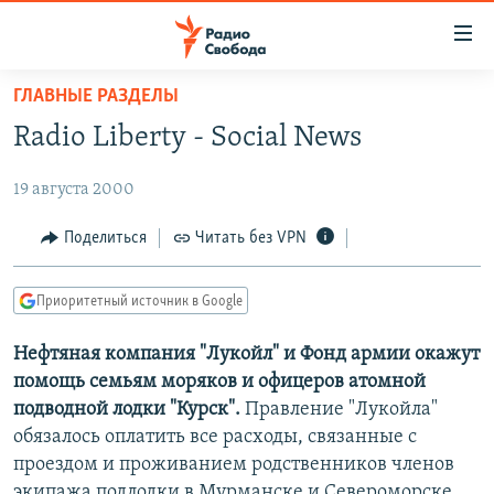
Ссылки
для
упрощенного
ГЛАВНЫЕ РАЗДЕЛЫ
ПРОГРАММЫ
доступа
Radio Liberty - Social News
ПОДКАСТЫ
Вернуться
к
19 августа 2000
АВТОРСКИЕ ПРОЕКТЫ
основному
ЦИТАТЫ СВОБОДЫ
Поделиться
Читать без VPN
содержанию
Вернутся
МНЕНИЯ
к
Приоритетный источник в Google
КУЛЬТУРА
главной
Нефтяная компания "Лукойл" и Фонд армии окажут
навигации
IDEL.РЕАЛИИ
помощь семьям моряков и офицеров атомной
Вернутся
КАВКАЗ.РЕАЛИИ
подводной лодки "Курск".
Правление "Лукойла"
к
СЕВЕР.РЕАЛИИ
обязалось оплатить все расходы, связанные с
поиску
проездом и проживанием родственников членов
СИБИРЬ.РЕАЛИИ
экипажа подлодки в Мурманске и Североморске.