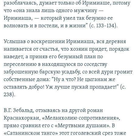
разоблачаясь, думает только об Иримиаше, потому
что «она знала лишь одного мужчину —
Иримиаша, — который умел так безумно ее
волновать и в постели, и в жизни” (с. 133–134).
Услышав о воскрешении Иримиаша, вся деревня
напивается от счастья, что хозяин придет, порядок
наведет, а приняв его безумный план по
переселению в находящуюся по соседству
заброшенную барскую усадьбу, со всей дури громит
собственные дома: “Ну а что? Не цыганам же
оставлять добро! Уж лучше пускай пропадает!” (с.
238).
В.Г. Зебальд, отзываясь на другой роман
Краснахоркаи, «Меланхолию сопротивления»,
прямо сравнил его с «Мертвыми душами». В
«Сатанинском танго» этот гоголевский срез тоже