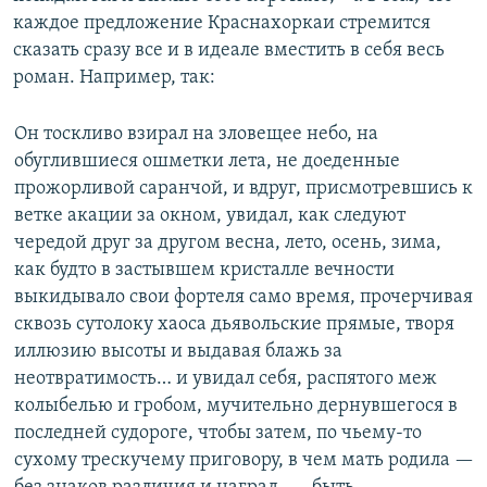
каждое предложение Краснахоркаи стремится
сказать сразу все и в идеале вместить в себя весь
роман. Например, так:
Он тоскливо взирал на зловещее небо, на
обуглившиеся ошметки лета, не доеденные
прожорливой саранчой, и вдруг, присмотревшись к
ветке акации за окном, увидал, как следуют
чередой друг за другом весна, лето, осень, зима,
как будто в застывшем кристалле вечности
выкидывало свои фортеля само время, прочерчивая
сквозь сутолоку хаоса дьявольские прямые, творя
иллюзию высоты и выдавая блажь за
неотвратимость… и увидал себя, распятого меж
колыбелью и гробом, мучительно дернувшегося в
последней судороге, чтобы затем, по чьему-то
сухому трескучему приговору, в чем мать родила —