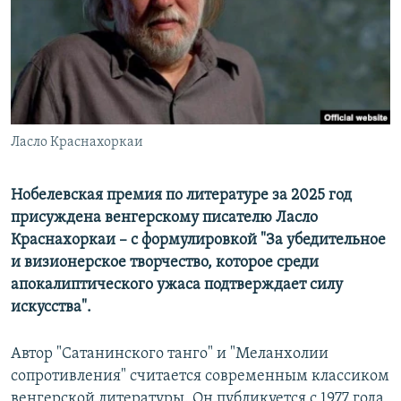
РАСПИСАНИЕ ВЕЩАНИЯ
ПОДПИШИТЕСЬ НА РАССЫЛКУ
СОЦИАЛЬНЫЕ СЕТИ
Ласло Краснахоркаи
Нобелевская премия по литературе за 2025 год
присуждена венгерскому писателю Ласло
Все сайты РСЕ/РС
Краснахоркаи – с формулировкой "За убедительное
и визионерское творчество, которое среди
апокалиптического ужаса подтверждает силу
искусства".
Автор "Сатанинского танго" и "Меланхолии
сопротивления" считается современным классиком
венгерской литературы. Он публикуется с 1977 года,