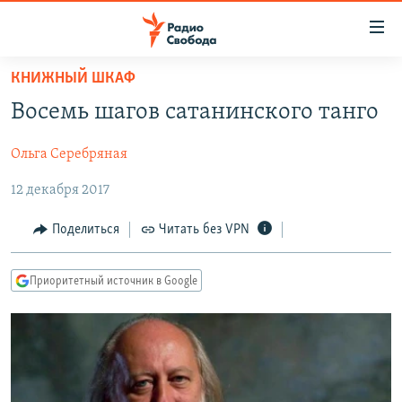
Ссылки
для
упрощенного
КНИЖНЫЙ ШКАФ
ПРОГРАММЫ
доступа
Восемь шагов сатанинского танго
ПОДКАСТЫ
Вернуться
к
Ольга Серебряная
АВТОРСКИЕ ПРОЕКТЫ
основному
12 декабря 2017
ЦИТАТЫ СВОБОДЫ
содержанию
Вернутся
МНЕНИЯ
Поделиться
Читать без VPN
к
КУЛЬТУРА
главной
Приоритетный источник в Google
навигации
IDEL.РЕАЛИИ
Вернутся
КАВКАЗ.РЕАЛИИ
к
СЕВЕР.РЕАЛИИ
поиску
СИБИРЬ.РЕАЛИИ