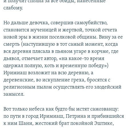
и получит сполна за все обиды, нанесенные
слабому.
Но дальше девочка, совершив самоубийство,
становится мученицей и жертвой, точкой отчета
новой эры в жизни поселковой общины. Вину за ее
смерть (наступившую в тот самый момент, когда
вся деревня плясала в пьяном угаре в корчме, где
дьявол, отмечает автор, «на какое-то время
одержал полную, хоть и временную победу»)
Иримиаш возложит на всю деревню, а
деревенские, во искупление греха, бросятся с
религиозным пылом осуществлять его злодейский
замысел.
Вот только небеса как будто бы мстят самозванцу:
по пути в город Иримиаш, Петрина и прибившийся
к ним Шани, жестокий брат покойной Эштике,