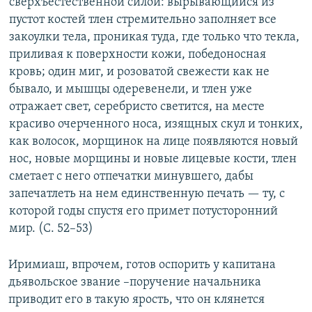
сверхъестественной силой: вырывающийся из
пустот костей тлен стремительно заполняет все
закоулки тела, проникая туда, где только что текла,
приливая к поверхности кожи, победоносная
кровь; один миг, и розоватой свежести как не
бывало, и мышцы одеревенели, и тлен уже
отражает свет, серебристо светится, на месте
красиво очерченного носа, изящных скул и тонких,
как волосок, морщинок на лице появляются новый
нос, новые морщины и новые лицевые кости, тлен
сметает с него отпечатки минувшего, дабы
запечатлеть на нем единственную печать — ту, с
которой годы спустя его примет потусторонний
мир. (С. 52–53)
Иримиаш, впрочем, готов оспорить у капитана
дьявольское звание –поручение начальника
приводит его в такую ярость, что он клянется