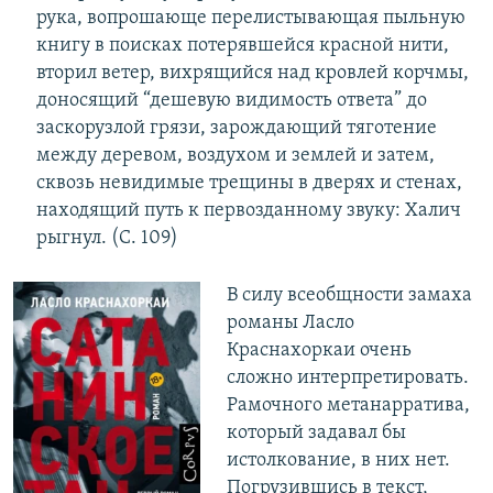
рука, вопрошающе перелистывающая пыльную
книгу в поисках потерявшейся красной нити,
вторил ветер, вихрящийся над кровлей корчмы,
доносящий “дешевую видимость ответа” до
заскорузлой грязи, зарождающий тяготение
между деревом, воздухом и землей и затем,
сквозь невидимые трещины в дверях и стенах,
находящий путь к первозданному звуку: Халич
рыгнул. (C. 109)
В силу всеобщности замаха
романы Ласло
Краснахоркаи очень
сложно интерпретировать.
Рамочного метанарратива,
который задавал бы
истолкование, в них нет.
Погрузившись в текст,