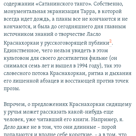
содержании «Сатанинского танго». Собственно,
монументальная экранизация Тарра, в которой
всегда идет дождь, а планы все не кончаются и не
кончаются, и была до сегодняшнего дня главным
источником знаний о творчестве Ласло
2
Краснахоркаи у русскоговорящей публики
.
Единственное, чего нельзя увидеть в этом
культовом для своего десятилетия фильме (он
снимался семь лет и вышел в 1994 году), так это
словесного потока Краснахоркаи, ритма и дыхания
его лишенной абзацев и восстающей против точек
прозы.
Впрочем, о предложениях Краснахоркаи сидящему
у ручья может рассказать какой-нибудь еще
человек, уже читавший его книги. Например, я.
Дело даже не в том, что они длинные – порой
попадаются и вполне себе короткие, – а в том, что