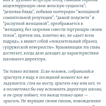
них в “духовно незрелую особу, главным образом
акцентирующую свою женскую сущность”;
“дешевая блядь”, побывав поочередно “женщиной
сомнительной репутации”, “дамой полусвета” и
“распутной женщиной”, преображается в
“женщину, без зазрения совести торгующую своим
телом”, причем она, конечно же, не «дает всем
подряд», а являет собой «показательный образец
супружеской неверности». Кульминации эта глава
достигает, когда дело доходит до характеристики
школьного директора:
Ты только взгляни:
Если человек, собравшийся
прыгнуть в воду, в последний момент все же
задумается, стоя на мосту, прыгать ему или нет, то
я посоветовал бы ему вспомнить директора школы,
и он сразу поймет, что выход только один —
прыгать.
Не верящие своим глазам, изможденные