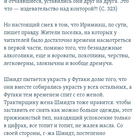
и отчаявшиеся, уставились они друг на друга. Это
что — издевательство над конторой?! (C. 323)
Но настоящий смех в том, что Иримиаш, по сути,
пишет правду. Жители поселка, на которых у
читателей было достаточно времени насмотреться
в первой части, помимо того, что безнадежные
алкоголики, еще и вороваты, похотливы, черствы,
легковерны, злоязычны и вообще дремучи.
Шмидт пытается украсть у Футаки долю того, что
они вместе собирались украсть у всех остальных, а
Футаки тем временем спит с его женой.
Трактирщику жена Шмидта тоже нравится: чтобы
заставить ее снять как можно больше одежды, этот
прижимистый тип, находящий успокоение только
в цифрах, все топит и топит, не жалея масла. Со
своей стороны, г-жа Шмидт, постепенно