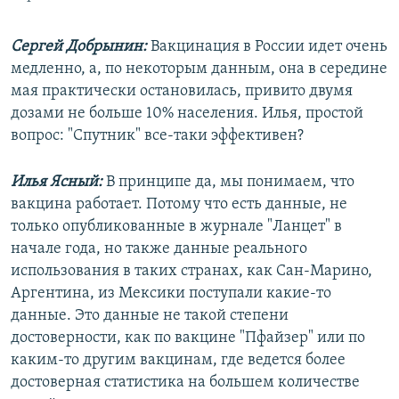
Auto
240p
360p
480p
480p
Сергей Добрынин:
Вакцинация в России идет очень
720p
720p
1080p
медленно, а, по некоторым данным, она в середине
1080p
мая практически остановилась, привито двумя
дозами не больше 10% населения. Илья, простой
вопрос: "Спутник" все-таки эффективен?
Илья Ясный:
В принципе да, мы понимаем, что
вакцина работает. Потому что есть данные, не
только опубликованные в журнале "Ланцет" в
начале года, но также данные реального
использования в таких странах, как Сан-Марино,
Аргентина, из Мексики поступали какие-то
данные. Это данные не такой степени
достоверности, как по вакцине "Пфайзер" или по
каким-то другим вакцинам, где ведется более
достоверная статистика на большем количестве