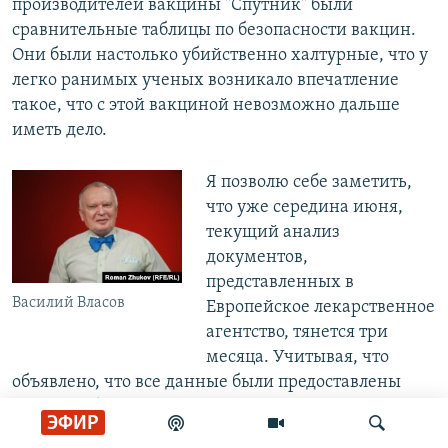
производителей вакцины "Спутник" были
сравнительные таблицы по безопасности вакцин.
Они были настолько убийственно халтурные, что у
легко ранимых ученых возникало впечатление
такое, что с этой вакциной невозможно дальше
иметь дело.
Я позволю себе заметить,
что уже середина июня,
текущий анализ
документов,
представленных в
Василий Власов
Европейское лекарственное
агентство, тянется три
месяца. Учитывая, что
объявлено, что все данные были предоставлены
еще в ноябре, возникает такое впечатление, что
ЭФИР
одобрения "Спутника" Европейским