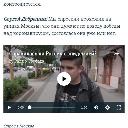
контролируется.
Сергей Добрынин:
Мы спросили прохожих на
улицах Москвы, что они думают по поводу победы
над коронавирусом, состоялась она уже или нет.
Справилась ли Россия с эпидемией?
by
Радио Свобода
No media source currently available
Auto
0:00
1:50
240p
Опрос в Москве
360p