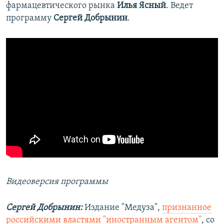
фармацевтического рынка
Илья Ясный
. Ведет
программу
Сергей Добрынин
.
Видеоверсия программы
Сергей Добрынин:
Издание "Медуза",
признанное
российскими властями "иностранным агентом"
, со