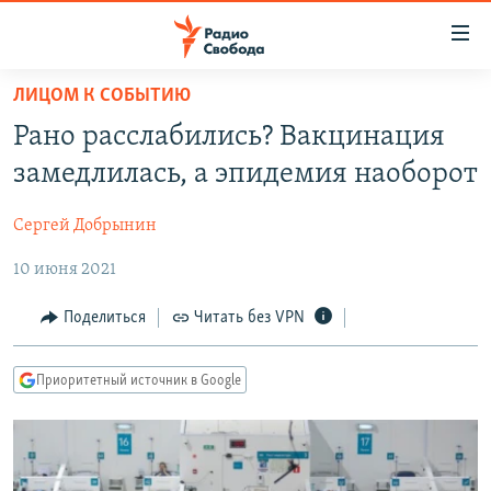
Ссылки
для
упрощенного
ЛИЦОМ К СОБЫТИЮ
ПРОГРАММЫ
доступа
Рано расслабились? Вакцинация
ПОДКАСТЫ
Вернуться
замедлилась, а эпидемия наоборот
к
АВТОРСКИЕ ПРОЕКТЫ
основному
Сергей Добрынин
ЦИТАТЫ СВОБОДЫ
содержанию
Вернутся
10 июня 2021
МНЕНИЯ
к
КУЛЬТУРА
Поделиться
Читать без VPN
главной
навигации
IDEL.РЕАЛИИ
Вернутся
Приоритетный источник в Google
КАВКАЗ.РЕАЛИИ
к
СЕВЕР.РЕАЛИИ
поиску
СИБИРЬ.РЕАЛИИ