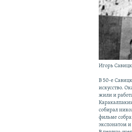
Игорь Савицки
В 50-е Савиц
искусство. О
жили и работа
Каракалпакии
собирал нико
фильме собра
экспонатом и 