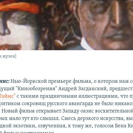
а музея)
нис:
Нью-Йоркской премьере фильма, о котором нам с
дущий ''Кинообозрения'' Андрей Загданский, предшест
Таймс''
с такими праздничными иллюстрациями, что 
итиком сокровищ русского авангарда не было никако
 Новый фильм открывает Западу оазис восхитительно
рых мало тут кто слышал. Смесь дерзкого искусства, в
дкой экзотики, озвученная, к тому же, голосом Бена К