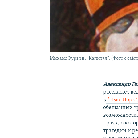
Михаил Курзин. ''Капитал''. (Фото с сайт
Александр Ге
расскажет ве
в
''Нью-Йорк 
обещанных кр
возможности.
краях, о кото
трагедии и ре