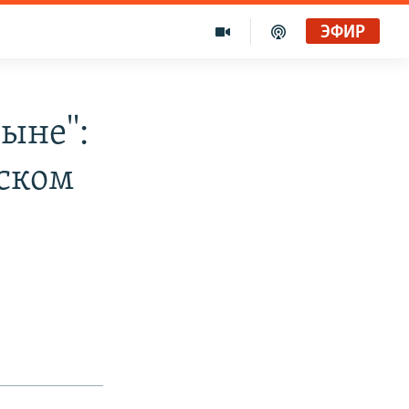
ЭФИР
ыне'':
нском