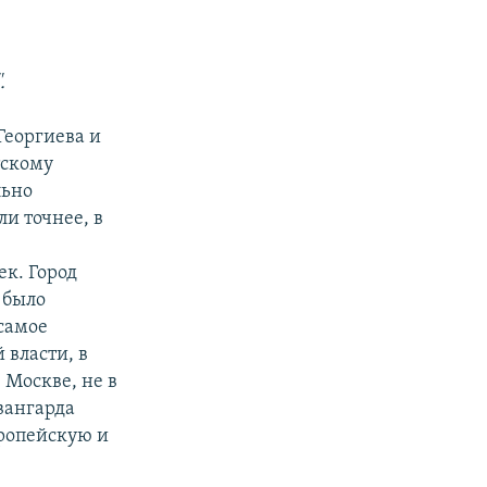
.
Георгиева и
тскому
льно
ли точнее, в
ек. Город
 было
 самое
 власти, в
 Москве, не в
вангарда
вропейскую и