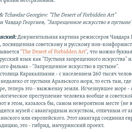
й фильм неотразимым.
 Tchavdar Georgiev: "The Desert of Forbidden Art"
 Чавдар Георгиев, ''Запрещенное искусство в пустыне''
анский:
Документальная картина режиссеров Чавдара 
 посвященная советскому и русскому нон-конформис
зывается
''The Desert of Forbidden Art''
, что можно буква
русский язык как ''Пустыня запрещенного искусства'' и
ого фильма - ''Запрещенное искусство в пустыне''.
 столица Каракалпакии - с населением 260 тысяч челов
недалеко от пустыни Аральского моря, то есть там, где
ре, теперь это - выжженаy земля. Исчезнувшее море -
логическое преступление человека вообще и советской
вот в этом, казалось бы, самом невероятном месте (не в
дится музей с авангардным искуством, отличным от а
раинского или европейского. Этот авангард соединил е
адицию, это - гибрид, мичуринский проект.