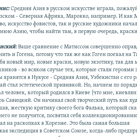
нис:
Средняя Азия в русском искусстве играла, пожалуй
узском - Северная Африка, Марокко, например. И как 
во, искусство фовистов, так и русские художники начал
днюю Азию, чтобы найти там, в первую очередь, краски
нский:
Ваше сравнение с Матиссом совершенно оправд
ть и Гогена, потому что так же как Гоген поехал на Т
бя новый мир, новые краски, новую экзотику, так для
ников - во всяком случае тех, которые стали героями 
 хранятся в Нукусе - Средняя Азия, Узбекистан с его 
ай стал эстетической прививкой. Но, начнем по порядк
л человек, который родился в Киеве (что мне, киевлян
рь Савицкий. Он начинал свой творческий путь как ху
ав, жесткую критику своего бога Фалька, который сказ
него не получится, посвятил себя коллекционированию
ал на раскопках в Хорезме. Это была самая большая
кая экспедиция в Советском Союзе, когда-либо предпри