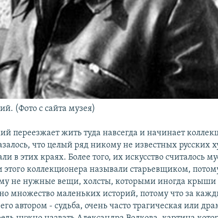
й. (Фото с сайта музея)
кий переезжает жить туда навсегда и начинает колле
казалось, что целый ряд никому не известных русских
ли в этих краях. Более того, их искусство считалось му
 этого коллекционера называли старьевщиком, потому
му не нужные вещи, холсты, которыми иногда крыши 
но множество маленьких историй, потому что за каж
его автором - судьба, очень часто трагическая или др