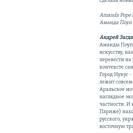
сделала новы
Amanda Pope &
Аманда Поуп и
Андрей Загд
Аманды Поуп,
искусству, на
перевести на 
контексте сам
Город Нукус -
лежит совсем 
Аральское мо
наглядное эко
частности. И 
Париже) нахо
русского, ук
восточную тр