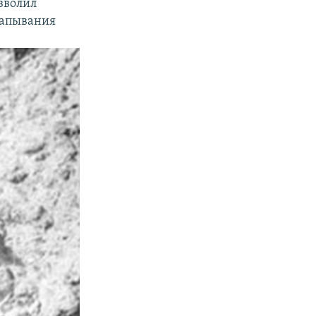
озволил
капывания