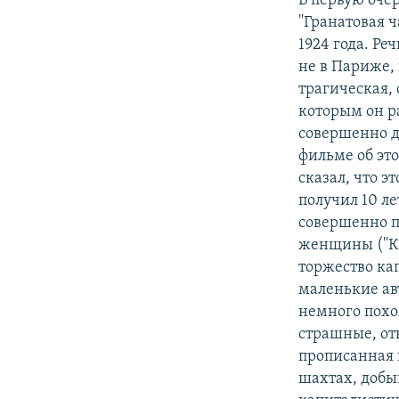
В первую оче
''Гранатовая 
1924 года. Р
не в Париже, 
трагическая, 
которым он р
совершенно д
фильме об это
сказал, что э
получил 10 л
совершенно п
женщины (''К
торжество ка
маленькие ав
немного похо
страшные, от
прописанная и
шахтах, добыв