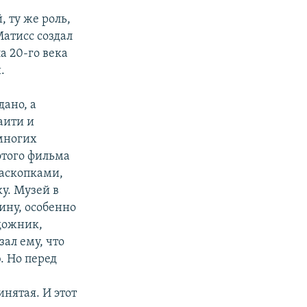
, ту же роль,
Матисс создал
а 20-го века
.
ано, а
аити и
 многих
этого фильма
раскопками,
у. Музей в
ину, особенно
дожник,
ал ему, что
. Но перед
нятая. И этот