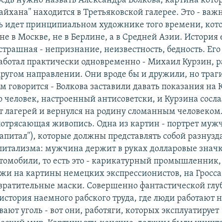
редь нужно назвать Александра Волкова, картина кото
чайхана'' находится в Третьяковской галерее. Это - важ
ечь идет принципиальном художнике того времени, кот
не в Москве, не в Берлине, а в Средней Азии. История 
страшная - непризнание, неизвестность, бедность. Его 
аботал практически одновременно - Михаил Курзин, р
ругом направлении. Они вроде бы и дружили, но траги
м говорится - Волкова заставили давать показания на 
то человек, настроенный антисоветски, и Курзина сосл
ет лагерей и вернулся на родину сломанным человеком.
отрясающая живопись. Одна из картин - портрет муж
апитал''), которые должны представлять собой разнуз
питализма: мужчина держит в руках долларовые знач
томобили, то есть это - карикатурный промышленник, 
жи на картины немецких экспрессионистов, на Гросса
вратительные маски. Совершенно фантастической гл
стория наемного рабского труда, где люди работают на
ают уголь - вот они, работяги, которых эксплуатирует