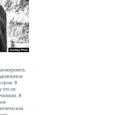
кционировать
 художников
сором. В
 что он
чинили. В
дым
аматическая.