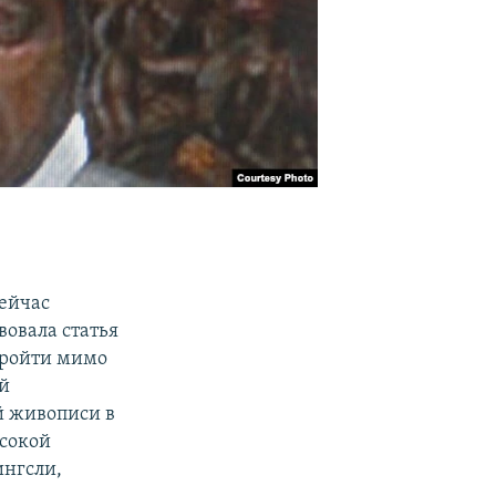
ейчас
вовала статья
пройти мимо
й
й живописи в
ысокой
ингсли,