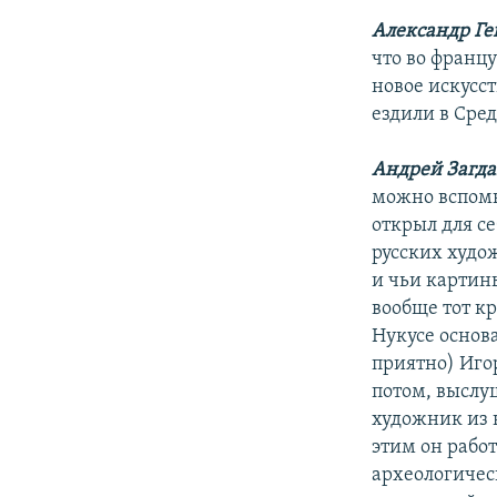
Александр Ге
что во франц
новое искусст
ездили в Сре
Андрей Загда
можно вспомни
открыл для се
русских худож
и чьи картины
вообще тот кр
Нукусе основа
приятно) Иго
потом, выслуш
художник из 
этим он работ
археологичес