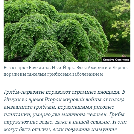
РАСПИСАНИЕ ВЕЩАНИЯ
ПОДПИШИТЕСЬ НА РАССЫЛКУ
СОЦИАЛЬНЫЕ СЕТИ
Вяз в парке Бруклина, Нью-Йорк. Вязы Америки и Европы
Все сайты РСЕ/РС
поражены тяжелым грибковым заболеванием
Грибы-паразиты поражают огромные площади. В
Индии во время Второй мировой войны от голода
вызванного грибами, поразившими рисовые
плантации, умерло два миллиона человек. Грибы
окружают нас везде, даже в нашей спальне. И они
могут быть опасны, если подавлена иммунная