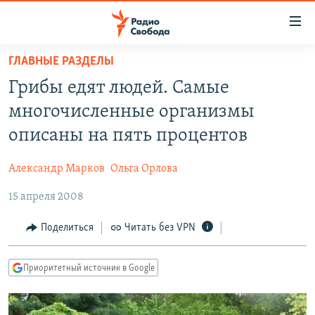
Ссылки
для
упрощенного
ГЛАВНЫЕ РАЗДЕЛЫ
ПРОГРАММЫ
доступа
Грибы едят людей. Самые
ПОДКАСТЫ
Вернуться
многочисленные организмы
к
АВТОРСКИЕ ПРОЕКТЫ
описаны на пять процентов
основному
ЦИТАТЫ СВОБОДЫ
содержанию
Александр Марков
Ольга Орлова
Вернутся
МНЕНИЯ
к
15 апреля 2008
КУЛЬТУРА
главной
навигации
IDEL.РЕАЛИИ
Поделиться
Читать без VPN
Вернутся
КАВКАЗ.РЕАЛИИ
к
Приоритетный источник в Google
СЕВЕР.РЕАЛИИ
поиску
СИБИРЬ.РЕАЛИИ