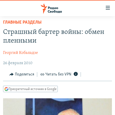
Ссылки
для
упрощенного
ГЛАВНЫЕ РАЗДЕЛЫ
ПРОГРАММЫ
доступа
Страшный бартер войны: обмен
ПОДКАСТЫ
Вернуться
пленными
к
АВТОРСКИЕ ПРОЕКТЫ
основному
Георгий Кобаладзе
ЦИТАТЫ СВОБОДЫ
содержанию
Вернутся
26 февраля 2010
МНЕНИЯ
к
КУЛЬТУРА
Поделиться
Читать без VPN
главной
навигации
IDEL.РЕАЛИИ
Вернутся
Приоритетный источник в Google
КАВКАЗ.РЕАЛИИ
к
СЕВЕР.РЕАЛИИ
поиску
СИБИРЬ.РЕАЛИИ