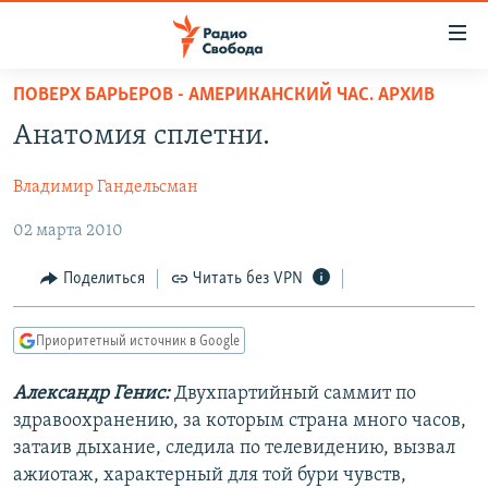
Ссылки
для
упрощенного
ПОВЕРХ БАРЬЕРОВ - АМЕРИКАНСКИЙ ЧАС. АРХИВ
ПРОГРАММЫ
доступа
Анатомия сплетни.
ПОДКАСТЫ
Вернуться
к
Владимир Гандельсман
АВТОРСКИЕ ПРОЕКТЫ
основному
02 марта 2010
ЦИТАТЫ СВОБОДЫ
содержанию
Вернутся
МНЕНИЯ
Поделиться
Читать без VPN
к
КУЛЬТУРА
главной
Приоритетный источник в Google
навигации
IDEL.РЕАЛИИ
Вернутся
КАВКАЗ.РЕАЛИИ
Александр Генис:
Двухпартийный саммит по
к
здравоохранению, за которым страна много часов,
СЕВЕР.РЕАЛИИ
поиску
затаив дыхание, следила по телевидению, вызвал
СИБИРЬ.РЕАЛИИ
ажиотаж, характерный для той бури чувств,