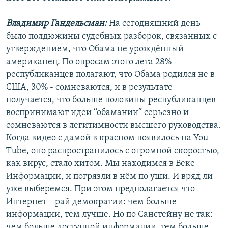
Владимир Гандельсман:
На сегодняшний день
было полдюжины судебных разборок, связанных с
утверждением, что Обама не урождённый
американец. По опросам этого лета 28%
республиканцев полагают, что Обама родился не в
США, 30% - сомневаются, и в результате
получается, что больше половины республиканцев
воспринимают идеи “обамании” серьезно и
сомневаются в легитимности высшего руководства.
Когда видео с дамой в красном появилось на You
Tube, оно распространилось с огромной скоростью,
как вирус, стало хитом. Мы находимся в Веке
Информации, и погрязли в нём по уши. И вряд ли
уже выберемся. При этом предполагается что
Интернет – рай демократии: чем больше
информации, тем лучше. Но по Санстейну не так:
чем больше доступной информации, тем больше