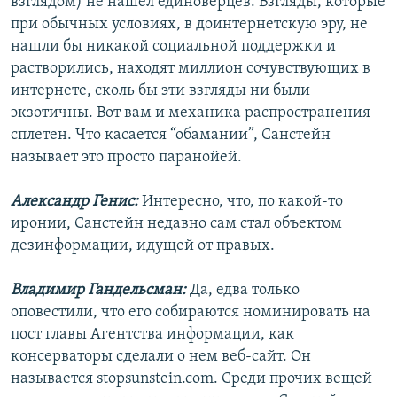
взглядом) не нашел единоверцев. Взгляды, которые
при обычных условиях, в доинтернетскую эру, не
нашли бы никакой социальной поддержки и
растворились, находят миллион сочувствующих в
интернете, сколь бы эти взгляды ни были
экзотичны. Вот вам и механика распространения
сплетен. Что касается “обамании”, Санстейн
называет это просто паранойей.
Александр Генис:
Интересно, что, по какой-то
иронии, Санстейн недавно сам стал объектом
дезинформации, идущей от правых.
Владимир Гандельсман:
Да, едва только
оповестили, что его собираются номинировать на
пост главы Агентства информации, как
консерваторы сделали о нем веб-сайт. Он
называется stopsunstein.com. Среди прочих вещей