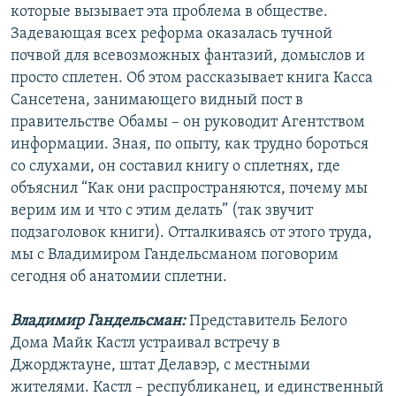
которые вызывает эта проблема в обществе.
РАСПИСАНИЕ ВЕЩАНИЯ
Задевающая всех реформа оказалась тучной
ПОДПИШИТЕСЬ НА РАССЫЛКУ
почвой для всевозможных фантазий, домыслов и
просто сплетен. Об этом рассказывает книга Касса
СОЦИАЛЬНЫЕ СЕТИ
Сансетена, занимающего видный пост в
правительстве Обамы – он руководит Агентством
информации. Зная, по опыту, как трудно бороться
со слухами, он составил книгу о сплетнях, где
объяснил “Как они распространяются, почему мы
верим им и что с этим делать” (так звучит
Все сайты РСЕ/РС
подзаголовок книги). Отталкиваясь от этого труда,
мы с Владимиром Гандельсманом поговорим
сегодня об анатомии сплетни.
Владимир Гандельсман:
Представитель Белого
Дома Майк Кастл устраивал встречу в
Джорджтауне, штат Делавэр, с местными
жителями. Кастл – республиканец, и единственный