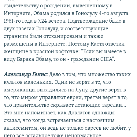
свидетельству о рождении, вывешенному в
Интернете, Обама родился в Гонолулу 4-го августа
1961-го года в 7.24 вечера. Подтверждение было в
двух газетах Гонолулу, и соответствующие
страницы были отсканированы и также
размещены в Интернете. Поэтому Кастл ответил
женщине в красной кофточке: “Если вы имеете в
виду Барака Обаму, то он - гражданин США”.
Александр Генис:
Дело в том, что множество таких
культов маленьких. Одни не верят в то, что
американцы высадились на Луну, другие верят в
то, что миром управляют евреи, третьи верят в то,
что правительство скрывает летающие тарелки…
Это мне напоминает, как Довлатов однажды
сказал, что когда встречаешься с настоящим
антисемитом, он ведь не только евреев не любит, у
него все остальное тоже ненормальное.