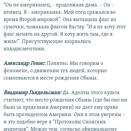
“Он не американец, - продолжала дама. – Он -
кениец. Я - американка. Мой отец сражался во
время Второй мировой”. Она вытащила флаг из
сумочки, помахала флагом Кастлу. “И я не хочу этот
флаг менять на другой. Я хочу жить там, где я
жила!”. Присутствующие взорвались
аплодисментами.
Александр Генис:
Понятно. Мы говорим о
феномене, о движении тех людей, которые
сомневаются в месте рождения Обамы.
Владимир Гандельсман:
Да. Адепты этого культа
считают, что место рождения Обамы (где бы оно ни
было за пределами Америки) не дает ему права
быть президентом Америки. Они в этом уверены –
и это подобно вере в “Протоколы Сионских
мудрецов”. Между тем, согласно официальному