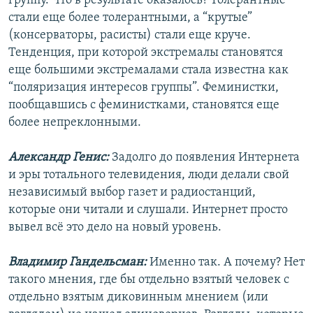
группу. Что в результате оказалось? Толерантные
стали еще более толерантными, а “крутые”
(консерваторы, расисты) стали еще круче.
Тенденция, при которой экстремалы становятся
еще большими экстремалами стала известна как
“поляризация интересов группы”. Феминистки,
пообщавшись с феминистками, становятся еще
более непреклонными.
Александр Генис:
Задолго до появления Интернета
и эры тотального телевидения, люди делали свой
независимый выбор газет и радиостанций,
которые они читали и слушали. Интернет просто
вывел всё это дело на новый уровень.
Владимир Гандельсман:
Именно так. А почему? Нет
такого мнения, где бы отдельно взятый человек с
отдельно взятым диковинным мнением (или